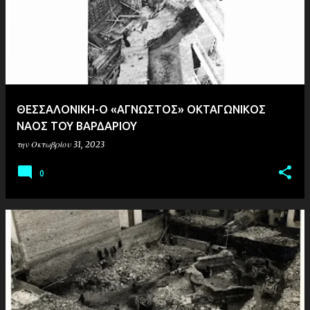
ή
σ
ε
ι
ς
ΘΕΣΣΑΛΟΝΙΚΗ-Ο «ΑΓΝΩΣΤΟΣ» ΟΚΤΑΓΩΝΙΚΟΣ
ΝΑΟΣ ΤΟΥ ΒΑΡΔΑΡΙΟΥ
την
Οκτωβρίου 31, 2023
0