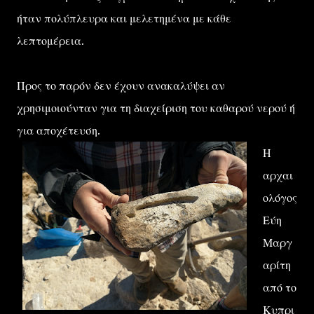
ήταν πολύπλευρα και μελετημένα με κάθε
λεπτομέρεια.
Προς το παρόν δεν έχουν ανακαλύψει αν
χρησιμοιούνταν για τη διαχείριση του καθαρού νερού ή
για αποχέτευση.
Η
αρχαι
ολόγος
Εύη
Μαργ
αρίτη
από το
Κυπρι