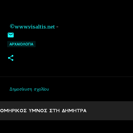
©www.visaltis.net
-
ΑΡΧΑΙΟΛΟΓΙΑ
Δημοσίευση σχολίου
Σ
χ
ΟΜΗΡΙΚΟΣ ΥΜΝΟΣ ΣΤΗ ΔΗΜΗΤΡΑ
ό
λ
ι