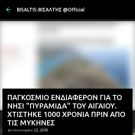
Μετάβαση στ
BISALTIS-ΒΙΣΑΛΤΗΣ @Official
ΠΑΓΚΟΣΜΙΟ ΕΝΔΙΑΦΕΡΟΝ ΓΙΑ ΤΟ
ΝΗΣΙ "ΠΥΡΑΜΙΔΑ" ΤΟΥ ΑΙΓΑΙΟΥ.
ΧΤΙΣΤΗΚΕ 1000 ΧΡΟΝΙΑ ΠΡΙΝ ΑΠΟ
ΤΙΣ ΜΥΚΗΝΕΣ
την
Ιανουαρίου 22, 2018
ΑΡΧΙΚΗ
YOUTUBE
FACEBOOK
''ΜΑΓΕΜΕ