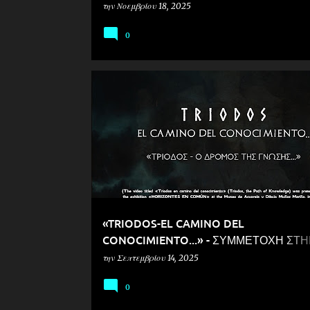
ΑΣΤΡΟΝΟΜΙΑΣ
την
Νοεμβρίου 18, 2025
0
«TRIODOS-EL CAMINO DEL
CONOCIMIENTO...» - ΣΥΜΜΕΤΟΧΗ ΣΤ
ΕΚΘΕΣΗ «HORIZONTES EN COMUN» Σ
την
Σεπτεμβρίου 14, 2025
MUSEO DE ACUARELA Y DIBUTJO MUN
0
MARINO, ΣΤΟ ΚΙΤΟ ΤΟΥ ΕΚΟΥΑΔΟΡ