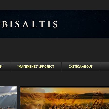
Μετάβαση στο κύριο περιεχόμενο
OK
''ΜΑΓΕΜΕΝΕΣ'' /PROJECT
ΣΧΕΤΙΚΑ/ABOUT
ΒΙΝΤΕΟ