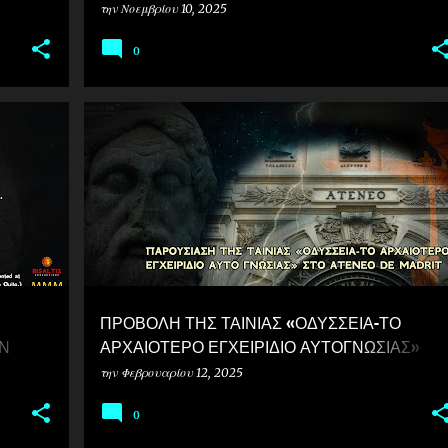
ΔΙΕΘΝΟΥΣ ΕΠΙΣΤΗΜΟΝΙΚΗΣ ΠΑΡΑΓΩΓΗΣ
την
Νοεμβρίου 10, 2025
ΤΟΥ ΒΙΣΑΛΤΗΣ!
0
ΠΡΟΒΟΛΗ ΤΗΣ ΤΑΙΝΙΑΣ «ΟΔΥΣΣΕΙΑ-ΤΟ
ΗΝ
ΑΡΧΑΙΟΤΕΡΟ ΕΓΧΕΙΡΙΔΙΟ ΑΥΤΟΓΝΩΣΙΑΣ»
ΤΟ
ΣΤΟ ATENEO DE MADRIT
την
Φεβρουαρίου 12, 2025
OZ
0