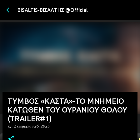
Μετάβαση στ
BISALTIS-ΒΙΣΑΛΤΗΣ @Official
ΤΥΜΒΟΣ «ΚΑΣΤΑ»-ΤΟ ΜΝΗΜΕΙΟ
ΚΑΤΩΘΕΝ ΤΟΥ ΟΥΡΑΝΙΟΥ ΘΟΛΟΥ
(ΤRAILER#1)
την
Δεκεμβρίου 26, 2025
ΑΡΧΙΚΗ
YOUTUBE
FACEBOOK
''ΜΑΓΕΜΕ