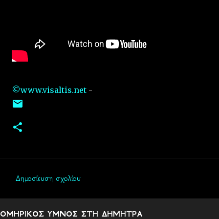
©www.visaltis.net
-
Δημοσίευση σχολίου
Σ
χ
ΟΜΗΡΙΚΟΣ ΥΜΝΟΣ ΣΤΗ ΔΗΜΗΤΡΑ
ό