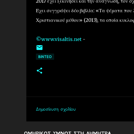
2017 έχει ξεκινήσει και την ανάγνωση, τον σ
Έχει συγγράψει δύο βιβλία: «Τα ψέματα που
Χριστιανικού μύθου» (2013), τα οποία κυκλοφ
©www.visaltis.net
-
ΒΙΝΤΕΟ
Δημοσίευση σχολίου
Σ
χ
ό
ΟΜΗΡΙΚΟΣ ΥΜΝΟΣ ΣΤΗ ΔΗΜΗΤΡΑ