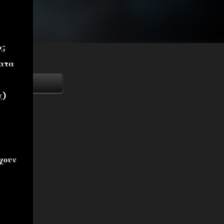
ς;
ματα
ς)
χουν