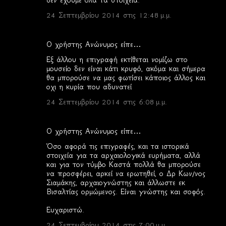
δεν έχουμε όλα τα στοιχεία.
24 Σεπτεμβρίου 2014 στις 12:48 μ.μ.
Ο χρήστης Ανώνυμος είπε…
Εξ άλλου η επιγραφή εκτίθεται νομίζω στο
μουσείο δεν είναι κάτι κρυφό, ακόμα και σήμερα
θα μπορούσε να μας φωτίσει κάποιος άλλος και
οχι η κυρία που αδυνατεί
24 Σεπτεμβρίου 2014 στις 6:08 μ.μ.
Ο χρήστης Ανώνυμος είπε…
Όσο αφορά τις επιγραφές, και τα ιστορικά
στοιχεία για τα αρχαιολογικά ευρήματα, αλλά
και για τον τύμβο Καστά πολλά θα μπορούσε
να προσφέρει, αρκεί να ερωτηθεί, ο Δρ Κων/νος
Σιαμάκης, αρχαιογνώστης και άλλωστε εκ
Βισαλτίας ορμώμενος. Είναι γνώστης και σοφός.
Ευχαριστώ.
24 Σεπτεμβρίου 2014 στις 7:00 μ.μ.