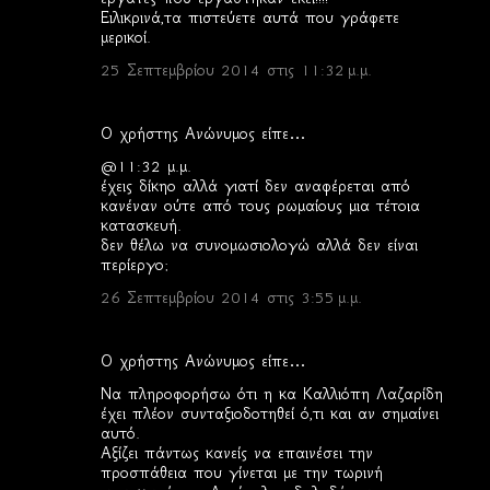
Ειλικρινά,τα πιστεύετε αυτά που γράφετε
μερικοί.
25 Σεπτεμβρίου 2014 στις 11:32 μ.μ.
Ο χρήστης Ανώνυμος είπε…
@11:32 μ.μ.
έχεις δίκηο αλλά γιατί δεν αναφέρεται από
κανέναν ούτε από τους ρωμαίους μια τέτοια
κατασκευή.
δεν θέλω να συνομωσιολογώ αλλά δεν είναι
περίεργο;
26 Σεπτεμβρίου 2014 στις 3:55 μ.μ.
Ο χρήστης Ανώνυμος είπε…
Να πληροφορήσω ότι η κα Καλλιόπη Λαζαρίδη
έχει πλέον συνταξιοδοτηθεί ό,τι και αν σημαίνει
αυτό.
Αξίζει πάντως κανείς να επαινέσει την
προσπάθεια που γίνεται με την τωρινή