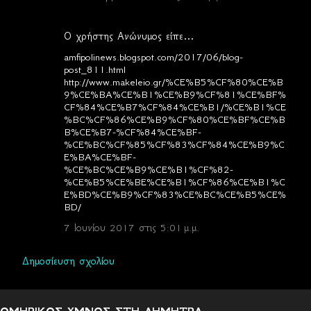
Ο χρήστης Ανώνυμος είπε…
amfipolinews.blogspot.com/2017/06/blog-
post_811.html
http://www.makeleio.gr/%CE%B5%CF%80%CE%B
9%CE%BA%CE%B1%CE%B9%CF%81%CE%BF%
CF%84%CE%B7%CF%84%CE%B1/%CE%B1%CE
%BC%CF%86%CE%B9%CF%80%CE%BF%CE%B
B%CE%B7-%CF%84%CE%BF-
%CE%BC%CF%85%CF%83%CF%84%CE%B9%C
E%BA%CE%BF-
%CE%BC%CE%B9%CE%B1%CF%82-
%CE%B5%CE%BE%CE%B1%CF%86%CE%B1%C
E%BD%CE%B9%CF%83%CE%BC%CE%B5%CE%
BD/
7 Ιουνίου 2017 στις 5:01 μ.μ.
Δημοσίευση σχολίου