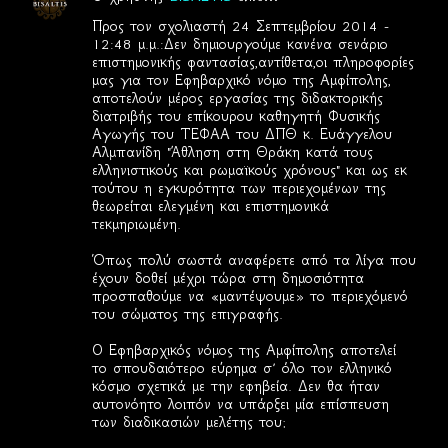
Προς τον σχολιαστή 24 Σεπτεμβρίου 2014 -
12:48 μ.μ.:Δεν δημιουργούμε κανένα σενάριο
επιστημονικής φαντασίας,αντίθετα,οι πληροφορίες
μας για τον Εφηβαρχικό νόμο της Αμφίπολης,
αποτελούν μέρος εργασίας της διδακτορικής
διατριβής του επίκουρου καθηγητή Φυσικής
Αγωγής του ΤΕΦΑΑ του ΔΠΘ κ. Ευάγγελου
Αλμπανίδη "Άθληση στη Θράκη κατά τους
ελληνιστικούς και ρωμαϊκούς χρόνους" και ως εκ
τούτου η εγκυρότητα των περιεχομένων της
θεωρείται ελεγμένη και επιστημονικά
τεκμηριωμένη.
Όπως πολύ σωστά αναφέρετε από τα λίγα που
έχουν δοθεί μέχρι τώρα στη δημοσιότητα
προσπαθούμε να «μαντέψουμε» το περιεχόμενό
του σώματος της επιγραφής.
Ο Εφηβαρχικός νόμος της Αμφίπολης αποτελεί
το σπουδαιότερο εύρημα σ’ όλο τον ελληνικό
κόσμο σχετικά με την εφηβεία. Δεν θα ήταν
αυτονόητο λοιπόν να υπάρξει μία επίσπευση
των διαδικασιών μελέτης του;