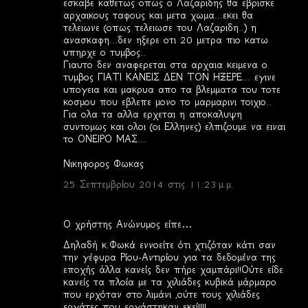
εσκαβε καθετως οπως ο Λαζαριδης θα εβρισκε
αρχαικους ταφους και μετα χωμα...εκει θα
τελειωνε (οπως τελειωσε του Λαζαριδη..) η
ανασκαφη...δεν ηξερε οτι 20 μετρα πιο κατω
υπηρχε ο τυμβος..
Γιαυτο δεν αναφερεται στα αρχαια κειμενα ο
τυμβος ΓΙΑΤΙ ΚΑΝΕΙΣ ΔΕΝ ΤΟΝ ΗΞΕΡΕ... εγινε
υπογεια και μακρυα απο τα βλεμματα του τοτε
κοσμου που εβλεπε μονο το μαρμαρινι τοιχιο..
Για ολα τα αλλα ερχεται η αποκαλυψη
συντομως και ολοι (οι Ελληνες) ελπιζουμε να ειναι
το ΟΝΕΙΡΟ ΜΑΣ...
Νικηφορος Φωκας
25 Σεπτεμβρίου 2014 στις 11:23 μ.μ.
Ο χρήστης Ανώνυμος είπε…
Δηλαδή κ.Φωκά εννοείτε ότι χτιζόταν κάτι σαν
την γέφυρα Ρίου-Αντιρίου για τα δεδομένα της
εποχής άλλα κανείς δεν πήρε χαμπάρι!!Ούτε είδε
κανείς τα πλοία με τα χιλιάδες κυβικά μάρμαρο
που ερχόταν στο λιμάνι ,ούτε τους χιλιάδες
εργάτες που εργάστηκαν εκεί!!!!