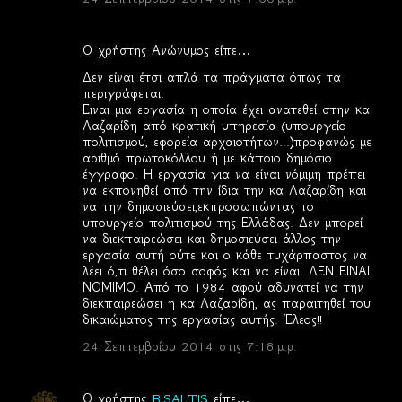
Ο χρήστης Ανώνυμος είπε…
Δεν είναι έτσι απλά τα πράγματα όπως τα
περιγράφεται.
Ειναι μια εργασία η οποία έχει ανατεθεί στην κα
Λαζαρίδη από κρατική υπηρεσία (υπουργείο
πολιτισμού, εφορεία αρχαιοτήτων...)προφανώς με
αριθμό πρωτοκόλλου ή με κάποιο δημόσιο
έγγραφο. Η εργασία για να είναι νόμιμη πρέπει
να εκπονηθεί από την ίδια την κα Λαζαρίδη και
να την δημοσιεύσει,εκπροσωπώντας το
υπουργείο πολιτισμού της Ελλάδας. Δεν μπορεί
να διεκπαιρεώσει και δημοσιεύσει άλλος την
εργασία αυτή ούτε και ο κάθε τυχάρπαστος να
λέει ό,τι θέλει όσο σοφός και να είναι. ΔΕΝ ΕΙΝΑΙ
ΝΟΜΙΜΟ. Από το 1984 αφού αδυνατεί να την
διεκπαιρεώσει η κα Λαζαρίδη, ας παραιτηθεί του
δικαιώματος της εργασίας αυτής. Έλεος!!
24 Σεπτεμβρίου 2014 στις 7:18 μ.μ.
Ο χρήστης
BISALTIS
είπε…