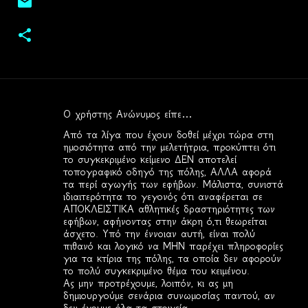
Ο χρήστης Ανώνυμος είπε…
Σ
Από τα λίγα που έχουν δοθεί μέχρι τώρα στη
χ
ημοσιότητα από την μελετήτρια, προκύπτει ότι
το συγκεκριμένο κείμενο ΔΕΝ αποτελεί
ό
τοπογραφικό οδηγό της πόλης, ΑΛΛΑ αφορά
λ
τα περί αγωγής των εφήβων. Μάλιστα, συνιστά
ιδιαιτερότητα το γεγονός ότι αναφέρεται σε
ι
ΑΠΟΚΛΕΙΣΤΙΚΑ αθλητικές δραστηριότητες των
α
εφήβων, αφήνοντας στην άκρη ό,τι θεωρείται
άσχετο. Υπό την έννοιαν αυτή, είναι πολύ
πιθανό και λογικό να ΜΗΝ παρέχει πληροφορίες
για τα κτίρια της πόλης, τα οποία δεν αφορούν
το πολύ συγκεκριμένο θέμα του κειμένου.
Ας μην προτρέχουμε, λοιπόν, κι ας μη
δημιουργούμε σενάρια συνωμοσίας παντού, αν