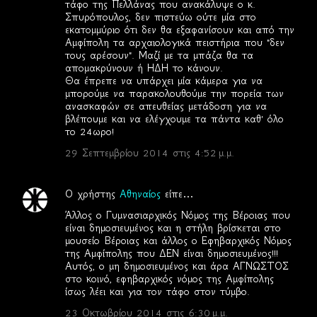
τάφο της Πελλάνας που ανακάλυψε ο κ.
Σπυρόπουλος, δεν πιστεύω ούτε μία στο
εκατομμύριο ότι δεν θα εξαφανίσουν και από την
Αμφίπολη τα αρχαιολογικά πειστήρια που "δεν
τους αρέσουν". Μαζί με τα μπάζα θα τα
απομακρύνουν ή ΗΔΗ το κάνουν.
Θα έπρεπε να υπάρχει μία κάμερα για να
μπορούμε να παρακολουθούμε την πορεία των
ανασκαφών σε απευθείας μετάδοση για να
βλέπουμε και να ελέγχουμε τα πάντα καθ' όλο
το 24ωρο!
29 Σεπτεμβρίου 2014 στις 4:52 μ.μ.
Ο χρήστης
Αθηναίος
είπε…
Άλλος ο Γυμνασιαρχικός Νόμος της Βέροιας που
είναι δημοσιευμένος και η στήλη βρίσκεται στο
μουσείο Βέροιας και άλλος ο Εφηβαρχικός Νόμος
της Αμφίπολης που ΔΕΝ είναι δημοσιευμένος!!!
Αυτός, ο μη δημοσιευμένος και άρα ΑΓΝΩΣΤΟΣ
στο κοινό, εφηβαρχικός νόμος της Αμφίπολης
ίσως λέει και για τον τάφο στον τύμβο.
23 Οκτωβρίου 2014 στις 6:30 μ.μ.