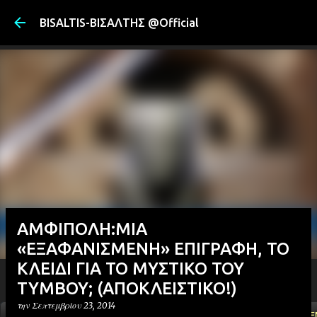
Μετάβαση στ
BISALTIS-ΒΙΣΑΛΤΗΣ @Official
ΑΜΦΙΠΟΛΗ:ΜΙΑ
«ΕΞΑΦΑΝΙΣΜΕΝΗ» ΕΠΙΓΡΑΦΗ, ΤΟ
ΚΛΕΙΔΙ ΓΙΑ ΤΟ ΜΥΣΤΙΚΟ ΤΟΥ
ΤΥΜΒΟΥ; (ΑΠΟΚΛΕΙΣΤΙΚΟ!)
την
Σεπτεμβρίου 23, 2014
ΑΡΧΙΚΗ
YOUTUBE
FACEBOOK
''ΜΑΓΕΜΕ