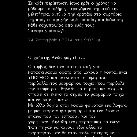
Σε κάθε περίπτωση, ίσως ήρθε ο χρόνος να
μάθουμε το πλήρες περιεχόμενό της από την
μελετήτρια, αντί να την κρατάει στα συρτάρια
της,προς αποφυγήν κάθε εικασίας και διάλυσης
κάθε καχυποψίας από εμάς τους
"σεναριογράφους"!
24 Σεπτεμβρίου 2014 στις 9:03 μ.μ.
Ο χρήστης Ανώνυμος είπε…
Ο τυμβος δεν ειναι καποιο υπέργειο
κατασκευασμα ορατο απο μακρυα η κοντα..ειναι
ΥΠΟΓΕΙΟΣ και κατω απο το υψος του
περιβαλλοντος μαρμαρινου τοιχιοι που περιβαλει
την περιμετρο....δηλαδη θα επρεπε καποιος να
σπασει σε εκεινο το σημειο το μαρμαρινο τοιχιο
και να σκαψει κατω....
Με αλλα λογια στον κοσμο φαινοταν ενα λοφακι
με μια μπορντουρα μαρμαρινε και ενα λεοντα
επανω που τον εσπασαν και τον
γκρεμισαν...Δηλαδη ενας περαστικος θα ελεγε
'κατι πηγαν να κανουν εδω αλλα το
παρατησαν...αν δε ηταν πολυ πονηρος και