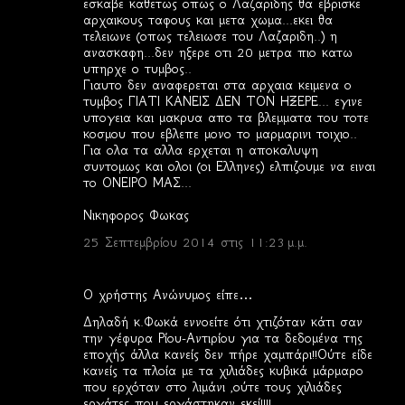
εσκαβε καθετως οπως ο Λαζαριδης θα εβρισκε
αρχαικους ταφους και μετα χωμα...εκει θα
τελειωνε (οπως τελειωσε του Λαζαριδη..) η
ανασκαφη...δεν ηξερε οτι 20 μετρα πιο κατω
υπηρχε ο τυμβος..
Γιαυτο δεν αναφερεται στα αρχαια κειμενα ο
τυμβος ΓΙΑΤΙ ΚΑΝΕΙΣ ΔΕΝ ΤΟΝ ΗΞΕΡΕ... εγινε
υπογεια και μακρυα απο τα βλεμματα του τοτε
κοσμου που εβλεπε μονο το μαρμαρινι τοιχιο..
Για ολα τα αλλα ερχεται η αποκαλυψη
συντομως και ολοι (οι Ελληνες) ελπιζουμε να ειναι
το ΟΝΕΙΡΟ ΜΑΣ...
Νικηφορος Φωκας
25 Σεπτεμβρίου 2014 στις 11:23 μ.μ.
Ο χρήστης Ανώνυμος είπε…
Δηλαδή κ.Φωκά εννοείτε ότι χτιζόταν κάτι σαν
την γέφυρα Ρίου-Αντιρίου για τα δεδομένα της
εποχής άλλα κανείς δεν πήρε χαμπάρι!!Ούτε είδε
κανείς τα πλοία με τα χιλιάδες κυβικά μάρμαρο
που ερχόταν στο λιμάνι ,ούτε τους χιλιάδες
εργάτες που εργάστηκαν εκεί!!!!