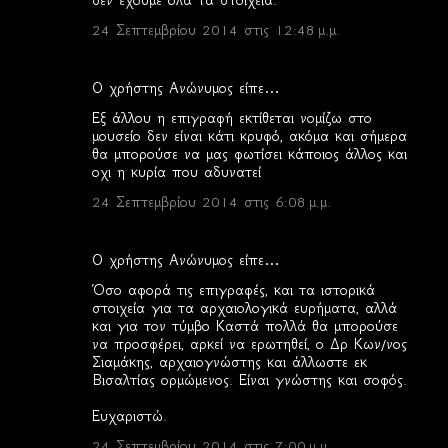
δεν έχουμε όλα τα στοιχεία.
24 Σεπτεμβρίου 2014 στις 12:48 μ.μ.
Ο χρήστης Ανώνυμος είπε…
Εξ άλλου η επιγραφή εκτίθεται νομίζω στο
μουσείο δεν είναι κάτι κρυφό, ακόμα και σήμερα
θα μπορούσε να μας φωτίσει κάποιος άλλος και
οχι η κυρία που αδυνατεί
24 Σεπτεμβρίου 2014 στις 6:08 μ.μ.
Ο χρήστης Ανώνυμος είπε…
Όσο αφορά τις επιγραφές, και τα ιστορικά
στοιχεία για τα αρχαιολογικά ευρήματα, αλλά
και για τον τύμβο Καστά πολλά θα μπορούσε
να προσφέρει, αρκεί να ερωτηθεί, ο Δρ Κων/νος
Σιαμάκης, αρχαιογνώστης και άλλωστε εκ
Βισαλτίας ορμώμενος. Είναι γνώστης και σοφός.
Ευχαριστώ.
24 Σεπτεμβρίου 2014 στις 7:00 μ.μ.