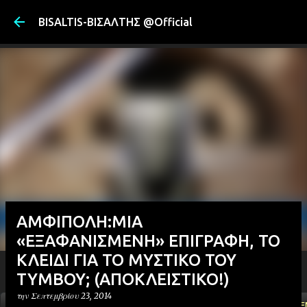
Μετάβαση στ
BISALTIS-ΒΙΣΑΛΤΗΣ @Official
ΑΜΦΙΠΟΛΗ:ΜΙΑ
«ΕΞΑΦΑΝΙΣΜΕΝΗ» ΕΠΙΓΡΑΦΗ, ΤΟ
ΚΛΕΙΔΙ ΓΙΑ ΤΟ ΜΥΣΤΙΚΟ ΤΟΥ
ΤΥΜΒΟΥ; (ΑΠΟΚΛΕΙΣΤΙΚΟ!)
την
Σεπτεμβρίου 23, 2014
ΑΡΧΙΚΗ
YOUTUBE
FACEBOOK
''ΜΑΓΕΜΕ