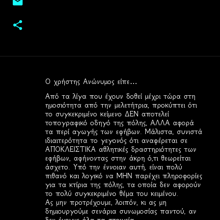
Ο χρήστης Ανώνυμος είπε…
Σ
Από τα λίγα που έχουν δοθεί μέχρι τώρα στη
χ
ημοσιότητα από την μελετήτρια, προκύπτει ότι
το συγκεκριμένο κείμενο ΔΕΝ αποτελεί
ό
τοπογραφικό οδηγό της πόλης, ΑΛΛΑ αφορά
λ
τα περί αγωγής των εφήβων. Μάλιστα, συνιστά
ιδιαιτερότητα το γεγονός ότι αναφέρεται σε
ι
ΑΠΟΚΛΕΙΣΤΙΚΑ αθλητικές δραστηριότητες των
α
εφήβων, αφήνοντας στην άκρη ό,τι θεωρείται
άσχετο. Υπό την έννοιαν αυτή, είναι πολύ
πιθανό και λογικό να ΜΗΝ παρέχει πληροφορίες
για τα κτίρια της πόλης, τα οποία δεν αφορούν
το πολύ συγκεκριμένο θέμα του κειμένου.
Ας μην προτρέχουμε, λοιπόν, κι ας μη
δημιουργούμε σενάρια συνωμοσίας παντού, αν