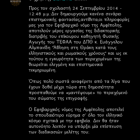
Προς τον σχολιαστή 24 Σεπτεμβρίου 2014 -
12:48 μ.μ.:Δεν δημιουργούμε κανένα σενάριο
επιστημονικής φαντασίας,αντίθετα,οι πληροφορίες
μας για τον Εφηβαρχικό νόμο της Αμφίπολης,
αποτελούν μέρος εργασίας της διδακτορικής
διατριβής του επίκουρου καθηγητή Φυσικής
Αγωγής του ΤΕΦΑΑ του ΔΠΘ κ. Ευάγγελου
Αλμπανίδη "Άθληση στη Θράκη κατά τους
ελληνιστικούς και ρωμαϊκούς χρόνους" και ως εκ
τούτου η εγκυρότητα των περιεχομένων της
θεωρείται ελεγμένη και επιστημονικά
τεκμηριωμένη.
Όπως πολύ σωστά αναφέρετε από τα λίγα που
έχουν δοθεί μέχρι τώρα στη δημοσιότητα
προσπαθούμε να «μαντέψουμε» το περιεχόμενό
του σώματος της επιγραφής.
Ο Εφηβαρχικός νόμος της Αμφίπολης αποτελεί
το σπουδαιότερο εύρημα σ’ όλο τον ελληνικό
κόσμο σχετικά με την εφηβεία. Δεν θα ήταν
αυτονόητο λοιπόν να υπάρξει μία επίσπευση
των διαδικασιών μελέτης του;