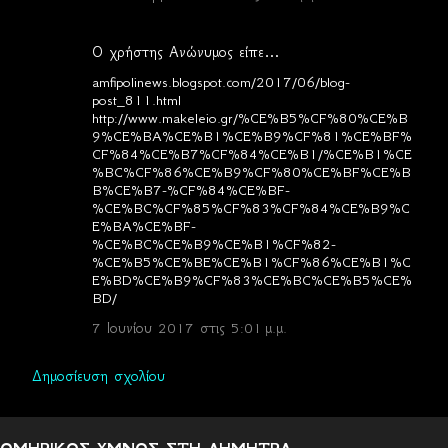
Ο χρήστης Ανώνυμος είπε…
amfipolinews.blogspot.com/2017/06/blog-
post_811.html
http://www.makeleio.gr/%CE%B5%CF%80%CE%B
9%CE%BA%CE%B1%CE%B9%CF%81%CE%BF%
CF%84%CE%B7%CF%84%CE%B1/%CE%B1%CE
%BC%CF%86%CE%B9%CF%80%CE%BF%CE%B
B%CE%B7-%CF%84%CE%BF-
%CE%BC%CF%85%CF%83%CF%84%CE%B9%C
E%BA%CE%BF-
%CE%BC%CE%B9%CE%B1%CF%82-
%CE%B5%CE%BE%CE%B1%CF%86%CE%B1%C
E%BD%CE%B9%CF%83%CE%BC%CE%B5%CE%
BD/
7 Ιουνίου 2017 στις 5:01 μ.μ.
Δημοσίευση σχολίου