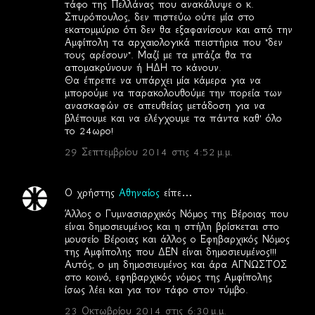
τάφο της Πελλάνας που ανακάλυψε ο κ.
Σπυρόπουλος, δεν πιστεύω ούτε μία στο
εκατομμύριο ότι δεν θα εξαφανίσουν και από την
Αμφίπολη τα αρχαιολογικά πειστήρια που "δεν
τους αρέσουν". Μαζί με τα μπάζα θα τα
απομακρύνουν ή ΗΔΗ το κάνουν.
Θα έπρεπε να υπάρχει μία κάμερα για να
μπορούμε να παρακολουθούμε την πορεία των
ανασκαφών σε απευθείας μετάδοση για να
βλέπουμε και να ελέγχουμε τα πάντα καθ' όλο
το 24ωρο!
29 Σεπτεμβρίου 2014 στις 4:52 μ.μ.
Ο χρήστης
Αθηναίος
είπε…
Άλλος ο Γυμνασιαρχικός Νόμος της Βέροιας που
είναι δημοσιευμένος και η στήλη βρίσκεται στο
μουσείο Βέροιας και άλλος ο Εφηβαρχικός Νόμος
της Αμφίπολης που ΔΕΝ είναι δημοσιευμένος!!!
Αυτός, ο μη δημοσιευμένος και άρα ΑΓΝΩΣΤΟΣ
στο κοινό, εφηβαρχικός νόμος της Αμφίπολης
ίσως λέει και για τον τάφο στον τύμβο.
23 Οκτωβρίου 2014 στις 6:30 μ.μ.