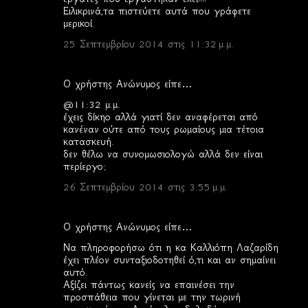
Ειλικρινά,τα πιστεύετε αυτά που γράφετε
μερικοί.
25 Σεπτεμβρίου 2014 στις 11:32 μ.μ.
Ο χρήστης Ανώνυμος είπε…
@11:32 μ.μ.
έχεις δίκηο αλλά γιατί δεν αναφέρεται από
κανέναν ούτε από τους ρωμαίους μια τέτοια
κατασκευή.
δεν θέλω να συνομωσιολογώ αλλά δεν είναι
περίεργο;
26 Σεπτεμβρίου 2014 στις 3:55 μ.μ.
Ο χρήστης Ανώνυμος είπε…
Να πληροφορήσω ότι η κα Καλλιόπη Λαζαρίδη
έχει πλέον συνταξιοδοτηθεί ό,τι και αν σημαίνει
αυτό.
Αξίζει πάντως κανείς να επαινέσει την
προσπάθεια που γίνεται με την τωρινή