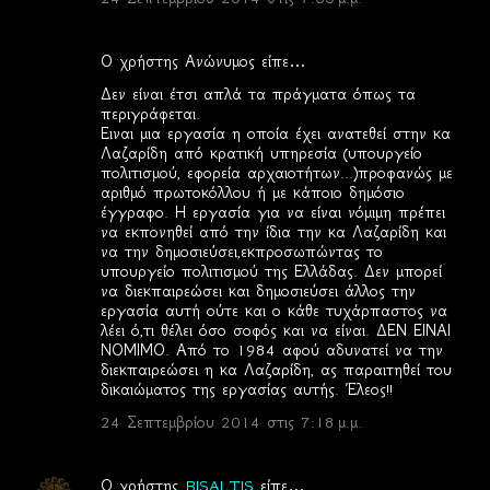
Ο χρήστης Ανώνυμος είπε…
Δεν είναι έτσι απλά τα πράγματα όπως τα
περιγράφεται.
Ειναι μια εργασία η οποία έχει ανατεθεί στην κα
Λαζαρίδη από κρατική υπηρεσία (υπουργείο
πολιτισμού, εφορεία αρχαιοτήτων...)προφανώς με
αριθμό πρωτοκόλλου ή με κάποιο δημόσιο
έγγραφο. Η εργασία για να είναι νόμιμη πρέπει
να εκπονηθεί από την ίδια την κα Λαζαρίδη και
να την δημοσιεύσει,εκπροσωπώντας το
υπουργείο πολιτισμού της Ελλάδας. Δεν μπορεί
να διεκπαιρεώσει και δημοσιεύσει άλλος την
εργασία αυτή ούτε και ο κάθε τυχάρπαστος να
λέει ό,τι θέλει όσο σοφός και να είναι. ΔΕΝ ΕΙΝΑΙ
ΝΟΜΙΜΟ. Από το 1984 αφού αδυνατεί να την
διεκπαιρεώσει η κα Λαζαρίδη, ας παραιτηθεί του
δικαιώματος της εργασίας αυτής. Έλεος!!
24 Σεπτεμβρίου 2014 στις 7:18 μ.μ.
Ο χρήστης
BISALTIS
είπε…