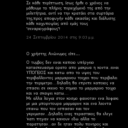
Σε κάθε περίπτωση, ίσως ήρθε ο χρόνος να
μάθουμε το πλήρες περιεχόμενό της από την
μελετήτρια, αντί να την κρατάει στα συρτάρια
της,προς αποφυγήν κάθε εικασίας και διάλυσης
κάθε καχυποψίας από εμάς τους
"σεναριογράφους"!
24 Σεπτεμβρίου 2014 στις 9:03 μ.μ.
Ο χρήστης Ανώνυμος είπε…
Ο τυμβος δεν ειναι καποιο υπέργειο
κατασκευασμα ορατο απο μακρυα η κοντα..ειναι
ΥΠΟΓΕΙΟΣ και κατω απο το υψος του
περιβαλλοντος μαρμαρινου τοιχιοι που περιβαλει
την περιμετρο....δηλαδη θα επρεπε καποιος να
σπασει σε εκεινο το σημειο το μαρμαρινο τοιχιο
και να σκαψει κατω....
Με αλλα λογια στον κοσμο φαινοταν ενα λοφακι
με μια μπορντουρα μαρμαρινε και ενα λεοντα
επανω που τον εσπασαν και τον
γκρεμισαν...Δηλαδη ενας περαστικος θα ελεγε
'κατι πηγαν να κανουν εδω αλλα το
παρατησαν...αν δε ηταν πολυ πονηρος και