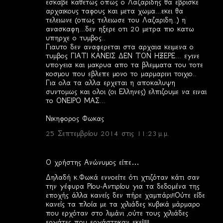
εσκαβε καθετως οπως ο Λαζαριδης θα εβρισκε
αρχαικους ταφους και μετα χωμα...εκει θα
τελειωνε (οπως τελειωσε του Λαζαριδη..) η
ανασκαφη...δεν ηξερε οτι 20 μετρα πιο κατω
υπηρχε ο τυμβος..
Γιαυτο δεν αναφερεται στα αρχαια κειμενα ο
τυμβος ΓΙΑΤΙ ΚΑΝΕΙΣ ΔΕΝ ΤΟΝ ΗΞΕΡΕ... εγινε
υπογεια και μακρυα απο τα βλεμματα του τοτε
κοσμου που εβλεπε μονο το μαρμαρινι τοιχιο..
Για ολα τα αλλα ερχεται η αποκαλυψη
συντομως και ολοι (οι Ελληνες) ελπιζουμε να ειναι
το ΟΝΕΙΡΟ ΜΑΣ...
Νικηφορος Φωκας
25 Σεπτεμβρίου 2014 στις 11:23 μ.μ.
Ο χρήστης Ανώνυμος είπε…
Δηλαδή κ.Φωκά εννοείτε ότι χτιζόταν κάτι σαν
την γέφυρα Ρίου-Αντιρίου για τα δεδομένα της
εποχής άλλα κανείς δεν πήρε χαμπάρι!!Ούτε είδε
κανείς τα πλοία με τα χιλιάδες κυβικά μάρμαρο
που ερχόταν στο λιμάνι ,ούτε τους χιλιάδες
εργάτες που εργάστηκαν εκεί!!!!