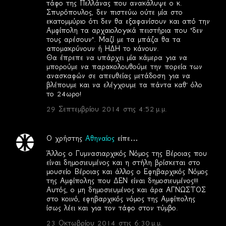
τάφο της Πελλάνας που ανακάλυψε ο κ.
Σπυρόπουλος, δεν πιστεύω ούτε μία στο
εκατομμύριο ότι δεν θα εξαφανίσουν και από την
Αμφίπολη τα αρχαιολογικά πειστήρια που "δεν
τους αρέσουν". Μαζί με τα μπάζα θα τα
απομακρύνουν ή ΗΔΗ το κάνουν.
Θα έπρεπε να υπάρχει μία κάμερα για να
μπορούμε να παρακολουθούμε την πορεία των
ανασκαφών σε απευθείας μετάδοση για να
βλέπουμε και να ελέγχουμε τα πάντα καθ' όλο
το 24ωρο!
29 Σεπτεμβρίου 2014 στις 4:52 μ.μ.
Ο χρήστης
Αθηναίος
είπε…
Άλλος ο Γυμνασιαρχικός Νόμος της Βέροιας που
είναι δημοσιευμένος και η στήλη βρίσκεται στο
μουσείο Βέροιας και άλλος ο Εφηβαρχικός Νόμος
της Αμφίπολης που ΔΕΝ είναι δημοσιευμένος!!!
Αυτός, ο μη δημοσιευμένος και άρα ΑΓΝΩΣΤΟΣ
στο κοινό, εφηβαρχικός νόμος της Αμφίπολης
ίσως λέει και για τον τάφο στον τύμβο.
23 Οκτωβρίου 2014 στις 6:30 μ.μ.