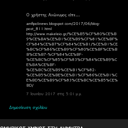
Ο χρήστης Ανώνυμος είπε…
amfipolinews.blogspot.com/2017/06/blog-
post_811.html
http://www.makeleio.gr/%CE%B5%CF%80%CE%B
9%CE%BA%CE%B1%CE%B9%CF%81%CE%BF%
CF%84%CE%B7%CF%84%CE%B1/%CE%B1%CE
%BC%CF%86%CE%B9%CF%80%CE%BF%CE%B
B%CE%B7-%CF%84%CE%BF-
%CE%BC%CF%85%CF%83%CF%84%CE%B9%C
E%BA%CE%BF-
%CE%BC%CE%B9%CE%B1%CF%82-
%CE%B5%CE%BE%CE%B1%CF%86%CE%B1%C
E%BD%CE%B9%CF%83%CE%BC%CE%B5%CE%
BD/
7 Ιουνίου 2017 στις 5:01 μ.μ.
Δημοσίευση σχολίου