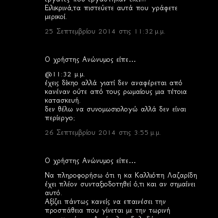
Ειλικρινά,τα πιστεύετε αυτά που γράφετε
μερικοί.
25 Σεπτεμβρίου 2014 στις 11:32 μ.μ.
Ο χρήστης Ανώνυμος είπε…
@11:32 μ.μ.
έχεις δίκηο αλλά γιατί δεν αναφέρεται από
κανέναν ούτε από τους ρωμαίους μια τέτοια
κατασκευή.
δεν θέλω να συνομωσιολογώ αλλά δεν είναι
περίεργο;
26 Σεπτεμβρίου 2014 στις 3:55 μ.μ.
Ο χρήστης Ανώνυμος είπε…
Να πληροφορήσω ότι η κα Καλλιόπη Λαζαρίδη
έχει πλέον συνταξιοδοτηθεί ό,τι και αν σημαίνει
αυτό.
Αξίζει πάντως κανείς να επαινέσει την
προσπάθεια που γίνεται με την τωρινή