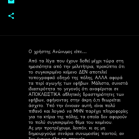
Ο χρήστης Ανώνυμος είπε…
Σ
Από τα λίγα που έχουν δοθεί μέχρι τώρα στη
χ
ημοσιότητα από την μελετήτρια, προκύπτει ότι
το συγκεκριμένο κείμενο ΔΕΝ αποτελεί
ό
τοπογραφικό οδηγό της πόλης, ΑΛΛΑ αφορά
λ
τα περί αγωγής των εφήβων. Μάλιστα, συνιστά
ιδιαιτερότητα το γεγονός ότι αναφέρεται σε
ι
ΑΠΟΚΛΕΙΣΤΙΚΑ αθλητικές δραστηριότητες των
α
εφήβων, αφήνοντας στην άκρη ό,τι θεωρείται
άσχετο. Υπό την έννοιαν αυτή, είναι πολύ
πιθανό και λογικό να ΜΗΝ παρέχει πληροφορίες
για τα κτίρια της πόλης, τα οποία δεν αφορούν
το πολύ συγκεκριμένο θέμα του κειμένου.
Ας μην προτρέχουμε, λοιπόν, κι ας μη
δημιουργούμε σενάρια συνωμοσίας παντού, αν