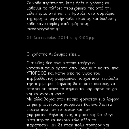
Σε κάθε περίπτωση, ίσως ήρθε ο χρόνος να
μάθουμε το πλήρες περιεχόμενό της από την
μελετήτρια, αντί να την κρατάει στα συρτάρια
της,προς αποφυγήν κάθε εικασίας και διάλυσης
κάθε καχυποψίας από εμάς τους
"σεναριογράφους"!
24 Σεπτεμβρίου 2014 στις 9:03 μ.μ.
Ο χρήστης Ανώνυμος είπε…
Ο τυμβος δεν ειναι καποιο υπέργειο
κατασκευασμα ορατο απο μακρυα η κοντα..ειναι
ΥΠΟΓΕΙΟΣ και κατω απο το υψος του
περιβαλλοντος μαρμαρινου τοιχιοι που περιβαλει
την περιμετρο....δηλαδη θα επρεπε καποιος να
σπασει σε εκεινο το σημειο το μαρμαρινο τοιχιο
και να σκαψει κατω....
Με αλλα λογια στον κοσμο φαινοταν ενα λοφακι
με μια μπορντουρα μαρμαρινε και ενα λεοντα
επανω που τον εσπασαν και τον
γκρεμισαν...Δηλαδη ενας περαστικος θα ελεγε
'κατι πηγαν να κανουν εδω αλλα το
παρατησαν...αν δε ηταν πολυ πονηρος και