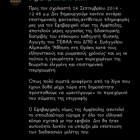
Προς τον σχολιαστή 24 Σεπτεμβρίου 2014 -
12:48 μ.μ.:Δεν δημιουργούμε κανένα σενάριο
επιστημονικής φαντασίας,αντίθετα,οι πληροφορίες
μας για τον Εφηβαρχικό νόμο της Αμφίπολης,
αποτελούν μέρος εργασίας της διδακτορικής
διατριβής του επίκουρου καθηγητή Φυσικής
Αγωγής του ΤΕΦΑΑ του ΔΠΘ κ. Ευάγγελου
Αλμπανίδη "Άθληση στη Θράκη κατά τους
ελληνιστικούς και ρωμαϊκούς χρόνους" και ως εκ
τούτου η εγκυρότητα των περιεχομένων της
θεωρείται ελεγμένη και επιστημονικά
τεκμηριωμένη.
Όπως πολύ σωστά αναφέρετε από τα λίγα που
έχουν δοθεί μέχρι τώρα στη δημοσιότητα
προσπαθούμε να «μαντέψουμε» το περιεχόμενό
του σώματος της επιγραφής.
Ο Εφηβαρχικός νόμος της Αμφίπολης αποτελεί
το σπουδαιότερο εύρημα σ’ όλο τον ελληνικό
κόσμο σχετικά με την εφηβεία. Δεν θα ήταν
αυτονόητο λοιπόν να υπάρξει μία επίσπευση
των διαδικασιών μελέτης του;