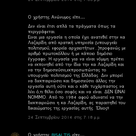
Ο χρήστης Ανώνυμος είπε…
Δεν είναι έτσι απλά τα πράγματα όπως τα
περιγράφεται.
Ειναι μια εργασία η οποία έχει ανατεθεί στην κα
Λαζαρίδη από κρατική υπηρεσία (υπουργείο
πολιτισμού, εφορεία αρχαιοτήτων...)προφανώς με
αριθμό πρωτοκόλλου ή με κάποιο δημόσιο
έγγραφο. Η εργασία για να είναι νόμιμη πρέπει
να εκπονηθεί από την ίδια την κα Λαζαρίδη και
να την δημοσιεύσει,εκπροσωπώντας το
υπουργείο πολιτισμού της Ελλάδας. Δεν μπορεί
να διεκπαιρεώσει και δημοσιεύσει άλλος την
εργασία αυτή ούτε και ο κάθε τυχάρπαστος να
λέει ό,τι θέλει όσο σοφός και να είναι. ΔΕΝ ΕΙΝΑΙ
ΝΟΜΙΜΟ. Από το 1984 αφού αδυνατεί να την
διεκπαιρεώσει η κα Λαζαρίδη, ας παραιτηθεί του
δικαιώματος της εργασίας αυτής. Έλεος!!
24 Σεπτεμβρίου 2014 στις 7:18 μ.μ.
Ο χρήστης
BISALTIS
είπε…