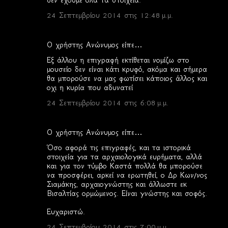
δεν έχουμε όλα τα στοιχεία.
24 Σεπτεμβρίου 2014 στις 12:48 μ.μ.
Ο χρήστης Ανώνυμος είπε…
Εξ άλλου η επιγραφή εκτίθεται νομίζω στο
μουσείο δεν είναι κάτι κρυφό, ακόμα και σήμερα
θα μπορούσε να μας φωτίσει κάποιος άλλος και
οχι η κυρία που αδυνατεί
24 Σεπτεμβρίου 2014 στις 6:08 μ.μ.
Ο χρήστης Ανώνυμος είπε…
Όσο αφορά τις επιγραφές, και τα ιστορικά
στοιχεία για τα αρχαιολογικά ευρήματα, αλλά
και για τον τύμβο Καστά πολλά θα μπορούσε
να προσφέρει, αρκεί να ερωτηθεί, ο Δρ Κων/νος
Σιαμάκης, αρχαιογνώστης και άλλωστε εκ
Βισαλτίας ορμώμενος. Είναι γνώστης και σοφός.
Ευχαριστώ.
24 Σεπτεμβρίου 2014 στις 7:00 μ.μ.