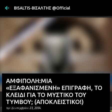
Μετάβαση στ
BISALTIS-ΒΙΣΑΛΤΗΣ @Official
ΑΜΦΙΠΟΛΗ:ΜΙΑ
«ΕΞΑΦΑΝΙΣΜΕΝΗ» ΕΠΙΓΡΑΦΗ, ΤΟ
ΚΛΕΙΔΙ ΓΙΑ ΤΟ ΜΥΣΤΙΚΟ ΤΟΥ
ΤΥΜΒΟΥ; (ΑΠΟΚΛΕΙΣΤΙΚΟ!)
την
Σεπτεμβρίου 23, 2014
ΑΡΧΙΚΗ
YOUTUBE
FACEBOOK
''ΜΑΓΕΜΕ