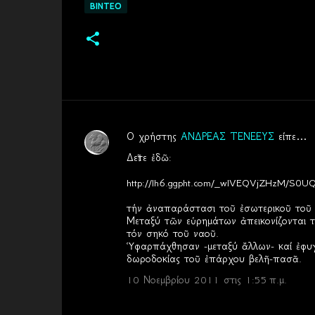
ΒΙΝΤΕΟ
Ο χρήστης
ΑΝΔΡΕΑΣ ΤΕΝΕΕΥΣ
είπε…
Σ
Δεῖτε ἐδῶ:
χ
http://lh6.ggpht.com/_wIVEQVjZHzM/S0
ό
λ
τήν ἀναπαράστασι τοῦ ἐσωτερικοῦ τοῦ 
Μεταξύ τῶν εὑρημάτων ἀπεικονίζονται τ
ι
τόν σηκό τοῦ ναοῦ.
α
Ὑφαρπάχθησαν -μεταξύ ἄλλων- καί ἐφυγα
δωροδοκίας τοῦ ἐπάρχου βελῆ-πασᾶ.
10 Νοεμβρίου 2011 στις 1:55 π.μ.