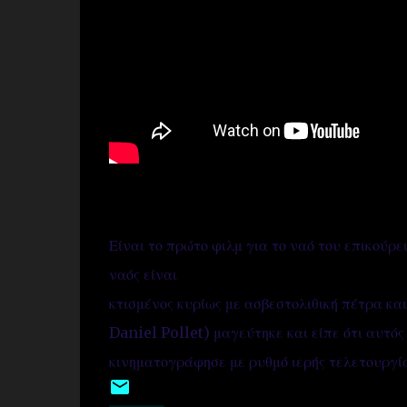
Είναι το πρώτο φιλμ για το ναό του επικούρε
ναός είναι
κτισμένος κυρίως με ασβεστολιθική πέτρα κα
Daniel Pollet) μαγεύτηκε και είπε ότι αυτός 
κινηματογράφησε με ρυθμό ιερής τελετουργία