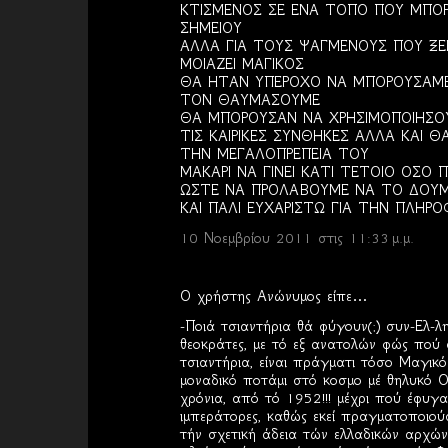
ΚΤΙΣΜΕΝΟΣ ΣΕ ΕΝΑ ΤΟΠΟ ΠΟΥ ΜΠΟΡΕ
ΣΗΜΕΙΟΥ
ΑΛΛΑ ΓΙΑ ΤΟΥΣ ΨΑΓΜΕΝΟΥΣ ΠΟΥ ΞΕ
ΜΟΙΑΖΕΙ ΜΑΓΙΚΟΣ
ΘΑ ΗΤΑΝ ΥΠΕΡΟΧΟ ΝΑ ΜΠΟΡΟΥΣΑΜΕ
ΤΟΝ ΘΑΥΜΑΣΟΥΜΕ
ΘΑ ΜΠΟΡΟΥΣΑΝ ΝΑ ΧΡΗΣΙΜΟΠΟΙΗΣΟΥ
ΤΙΣ ΚΑΙΡΙΚΕΣ ΣΥΝΘΗΚΕΣ ΑΛΛΑ ΚΑΙ 
ΤΗΝ ΜΕΓΑΛΟΠΡΕΠΕΙΑ ΤΟΥ
ΜΑΚΑΡΙ ΝΑ ΓΙΝΕΙ ΚΑΤΙ ΤΕΤΟΙΟ ΟΣΟ Π
ΩΣΤΕ ΝΑ ΠΡΟΛΑΒΟΥΜΕ ΝΑ ΤΟ ΔΟΥΜΕ 
ΚΑΙ ΠΑΛΙ ΕΥΧΑΡΙΣΤΩ ΓΙΑ ΤΗΝ ΠΛΗΡΟ
10 Νοεμβρίου 2011 στις 11:33 μ.μ.
Ο χρήστης Ανώνυμος είπε…
-Ποιά τσιαντήρια θά φύγουν(;) συν-Ελ-λ
θεοκράτες, με τό εξ ανατολών φώς πού σ
τσιαντήρια, είναι πράγματι τόσο Μαγικό
μοναδικό ποτάμι στό κοσμο μέ θηλυκό 
χρόνια, από τό 1952!!! μέχρι πού έφυγαν
ιμπεράτορες, καθώς εκεί πραγματοποιού
τήν σχετική άδεια τών ελλαδικών αρχών. 