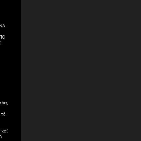
ΝΑ
ΠΟ
Σ
άδες
 τό
 καί
ό