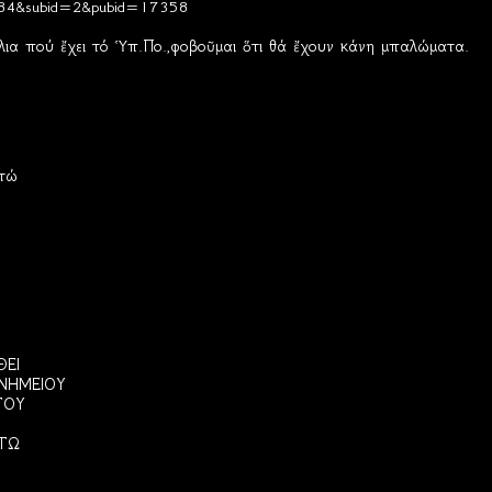
22784&subid=2&pubid=17358
άλια πού ἔχει τό Ὑπ.Πο.,φοβοῦμαι ὅτι θά ἔχουν κάνη μπαλώματα.
στώ
ΘΕΙ
ΝΗΜΕΙΟΥ
ΤΟΥ
ΤΩ