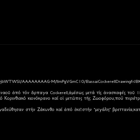
UQjbWTWSI/AAAAAAAAG-M/llmPgVGmC10/BassaiCockerellDrawingfrJBK
ναοῦ ἀπό τόν ἅρπαγα Cockerell,ἀμέσως μετά τίς ἀνασκαφές τοῦ 1
ό Κορινθιακό κιονόκρανο καί οἱ μετῶπες τῆς Ζωοφόρου,πού περιέτρ
δεύθησαν στήν Ζάκυνθο καί ἀπό ἐκεῖ στήν "μεγάλη" βρεττανία,κα