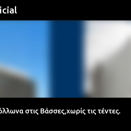
cial
Μετάβαση στο κύριο περιεχόμενο
λλωνα στις Βάσσες,χωρίς τις τέντες.