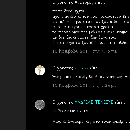
Ο χρήστης Ανώνυμος είπε…
ποσο δικιο εχετε!!!!!!
ειχα επισκεφτει τον ναο παλιαοτερα κι ε
και πληγωθηκα οταν τον ξαναειδα μεσα
απο τοτε εχουν περασει χρονια
το προσωρινα της μελινας εμεινε μονιμα
αν δεν ξεσκεπαστει δεν ξαναπαω
δεν αντεχω να ξαναδω αυτη την αθλια 
10 Νοεμβρίου 2011 στις 7:15 π.μ.
Ο χρήστης
andreas
είπε…
Ένας υποτιτλισμός θα ήταν χρήσιμος Βι
10 Νοεμβρίου 2011 στις 5:26 μ.μ.
Ο χρήστης
ΑΝΔΡΕΑΣ ΤΕΝΕΕΥΣ
είπε…
@ Ἀνώνυμη 07.15΄
Μιᾶς κι ἀναφέρθηκες στό τσαντίρι,ρῖξε μι