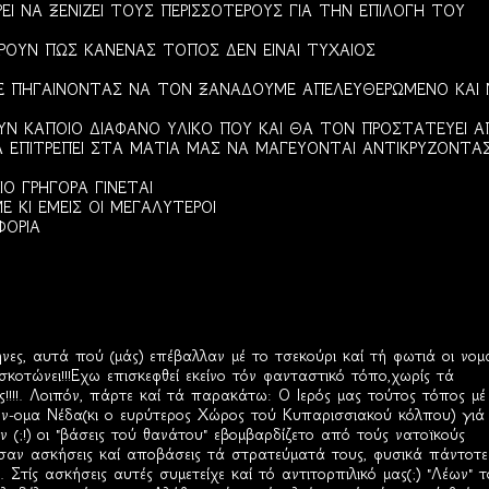
Ι ΝΑ ΞΕΝΙΖΕΙ ΤΟΥΣ ΠΕΡΙΣΣΟΤΕΡΟΥΣ ΓΙΑ ΤΗΝ ΕΠΙΛΟΓΗ ΤΟΥ
ΡΟΥΝ ΠΩΣ ΚΑΝΕΝΑΣ ΤΟΠΟΣ ΔΕΝ ΕΙΝΑΙ ΤΥΧΑΙΟΣ
 ΠΗΓΑΙΝΟΝΤΑΣ ΝΑ ΤΟΝ ΞΑΝΑΔΟΥΜΕ ΑΠΕΛΕΥΘΕΡΩΜΕΝΟ ΚΑΙ 
Ν ΚΑΠΟΙΟ ΔΙΑΦΑΝΟ ΥΛΙΚΟ ΠΟΥ ΚΑΙ ΘΑ ΤΟΝ ΠΡΟΣΤΑΤΕΥΕΙ Α
ΘΑ ΕΠΙΤΡΕΠΕΙ ΣΤΑ ΜΑΤΙΑ ΜΑΣ ΝΑ ΜΑΓΕΥΟΝΤΑΙ ΑΝΤΙΚΡΥΖΟΝΤΑ
ΙΟ ΓΡΗΓΟΡΑ ΓΙΝΕΤΑΙ
ΚΙ ΕΜΕΙΣ ΟΙ ΜΕΓΑΛΥΤΕΡΟΙ
ΦΟΡΙΑ
ηνες, αυτά πού (μάς) επέβαλλαν μέ το τσεκούρι καί τή φωτιά οι νομ
κοτώνει!!!Εχω επισκεφθεί εκείνο τόν φανταστικό τόπο,χωρίς τά
ς!!!!. Λοιπόν, πάρτε καί τά παρακάτω: Ο Ιερός μας τούτος τόπος μέ
Ον-ομα Νέδα(κι ο ευρύτερος Χώρος τού Κυπαρισσιακού κόλπου) γιά
 (;!) οι "βάσεις τού θανάτου" εβομβαρδίζετο από τούς νατοϊκούς
σαν ασκήσεις καί αποβάσεις τά στρατεύματά τους, φυσικά πάντοτε
Στίς ασκήσεις αυτές συμετείχε καί τό αντιτορπιλικό μας(;) "Λέων" τ