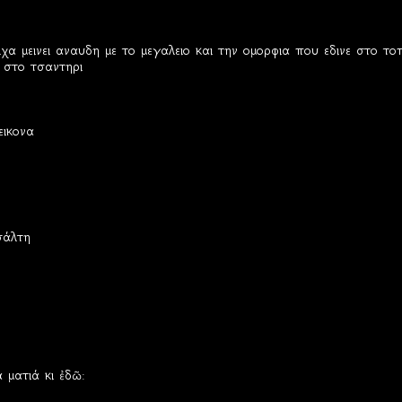
ιχα μεινει αναυδη με το μεγαλειο και την ομορφια που εδινε στο το
 στο τσαντηρι
εικονα
σάλτη
ά ματιά κι ἐδῶ: