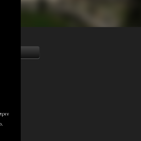
πριν
ο.