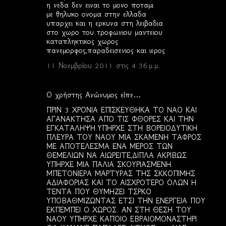
η νεδα δεν ειναι το μονο ποταμι
με θηλυκο ονομα στην ελλαδα
υπαρχει και η ερκυνα στη λειβαδια
στο χωρο του τροφωνιου μαντειου
καταπληκτικος χωρος
πανεμορφος,παραδεισενιος και ιερος
11 Νοεμβρίου 2011 στις 4:36 μ.μ.
Ο χρήστης Ανώνυμος είπε…
ΠΡΙΝ 3 ΧΡΟΝΙΑ ΕΠΙΣΚΕΥΘΗΚΑ ΤΟ ΝΑΟ ΚΑΙ
ΑΓΑΝΑΚΤΗΣΑ ΑΠΟ ΤΙΣ ΦΘΟΡΕΣ ΚΑΙ ΤΗΝ
ΕΓΚΑΤΑΛΗΨΗ.ΥΠΗΡΧΕ ΣΤΗ ΒΟΡΕΙΟΔΥΤΙΚΗ
ΠΛΕΥΡΑ ΤΟΥ ΝΑΟΥ ΜΙΑ ΣΚΑΜΕΝΗ ΤΑΦΡΟΣ
ΜΕ ΑΠΟΤΕΛΕΣΜΑ ΕΝΑ ΜΕΡΟΣ ΤΩΝ
ΘΕΜΕΛΙΩΝ ΝΑ ΑΙΩΡΕΙΤΕ,ΔΙΠΛΑ ΑΚΡΙΒΩΣ
ΥΠΗΡΧΕ ΜΙΑ ΠΑΛΙΑ ΣΚΟΥΡΙΑΣΜΕΝΗ
ΜΠΕΤΟΝΙΕΡΑ ΜΑΡΤΥΡΑΣ ΤΗΣ ΣΚΚΟΠΙΜΗΣ
ΑΔΙΑΦΟΡΙΑΣ ΚΑΙ ΤΟ ΑΙΣΧΡΟΤΕΡΟ ΟΛΩΝ Η
ΤΕΝΤΑ ΠΟΥ ΘΥΜΗΖΕΙ ΤΣΡΚΟ
ΥΠΟΒΑΘΜΙΖΩΝΤΑΣ ΕΤΣΙ ΤΗΝ ΕΝΕΡΓΕΙΑ ΠΟΥ
ΕΚΠΕΜΠΕΙ Ο ΧΩΡΟΣ. ΑΝ ΣΤΗ ΘΕΣΗ ΤΟΥ
ΝΑΟΥ ΥΠΗΡΧΕ ΚΑΠΟΙΟ ΕΒΡΑΙΟΜΟΝΑΣΤΗΡΙ