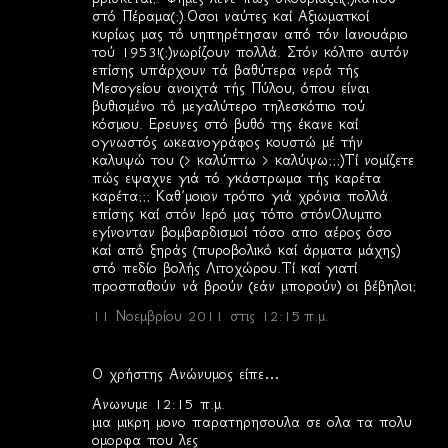
στό Πέραμα(;).Οσοι ναύτες καί Αξιωματκοί
κυρίως μας τό υηπηρέτησαν από τόν Ιανουάριο
τού 1953!(;)νωρίζουν πολλά. Στόν κόλπο αυτόν
επίσης υπάρχουν τά βαθύτερα νερά τής
Μεσογείου ανοιχτά τής Πύλου, όπου είναι
βυθισμένο τό μεγαλύτερο τηλεσκόπιο τού
κόσμου. Ερευνες στό βυθό της έκανε καί
ογνωστός ωκεανογράφος κουστώ μέ τήν
καλυψώ του (> καλύπτω > καλύψω;;;)Τί νομίζετε
πώς εψαχνε γιά τό γκάστρωμα τής καρέτα
καρέτα;;; Καθ΄μοιον τρόπο γιά χρόνια πολλά
επίσης καί στόν Ιερό μας τόπο στόνΟλυμπο
εγίνονταν βομβαρδισμοί τόσο απο αέρος όσο
καί από ξηράς (πυροβολικό καί άρματα μάχης)
στό πεδίο βολής Λιτοχώρου.Τί καί γιατί
προσπαθούν νά βρούν (εάν μπορούν) οι βέβηλοι;
11 Νοεμβρίου 2011 στις 12:15 π.μ.
Ο χρήστης Ανώνυμος είπε…
Ανωνυμε 12:15 π.μ.
μια μικρη μονο παρατηρησουλα σε ολα τα πολυ
ομορφα που λες