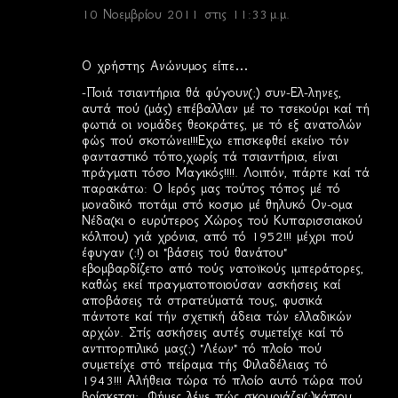
10 Νοεμβρίου 2011 στις 11:33 μ.μ.
Ο χρήστης Ανώνυμος είπε…
-Ποιά τσιαντήρια θά φύγουν(;) συν-Ελ-ληνες,
αυτά πού (μάς) επέβαλλαν μέ το τσεκούρι καί τή
φωτιά οι νομάδες θεοκράτες, με τό εξ ανατολών
φώς πού σκοτώνει!!!Εχω επισκεφθεί εκείνο τόν
φανταστικό τόπο,χωρίς τά τσιαντήρια, είναι
πράγματι τόσο Μαγικός!!!!. Λοιπόν, πάρτε καί τά
παρακάτω: Ο Ιερός μας τούτος τόπος μέ τό
μοναδικό ποτάμι στό κοσμο μέ θηλυκό Ον-ομα
Νέδα(κι ο ευρύτερος Χώρος τού Κυπαρισσιακού
κόλπου) γιά χρόνια, από τό 1952!!! μέχρι πού
έφυγαν (;!) οι "βάσεις τού θανάτου"
εβομβαρδίζετο από τούς νατοϊκούς ιμπεράτορες,
καθώς εκεί πραγματοποιούσαν ασκήσεις καί
αποβάσεις τά στρατεύματά τους, φυσικά
πάντοτε καί τήν σχετική άδεια τών ελλαδικών
αρχών. Στίς ασκήσεις αυτές συμετείχε καί τό
αντιτορπιλικό μας(;) "Λέων" τό πλοίο πού
συμετείχε στό πείραμα τής Φιλαδέλειας τό
1943!!! Αλήθεια τώρα τό πλοίο αυτό τώρα πού
βρίσκεται;. Φήμες λένε πώς σκουριάζει(;)κάπου