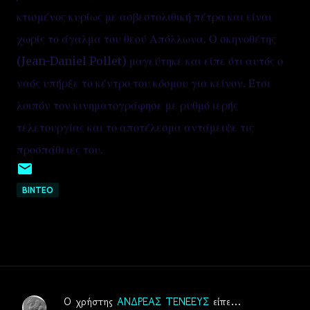
κτισμένος κυρίως με ασβεστολιθική πέτρα και είναι
χωρίς το άγαλμα του θεού Απόλλωνα. Ο σκηνοθέτης
(Jean-Daniel Pollet) μαγεύτηκε και είπε ότι αυτός ο
ναός υπήρξε το κέντρο του κόσμου για κείνον. Έτσι
λοιπόν τον κινηματογράφησε με ρυθμό ιερής
τελετουργίας και το αποτέλεσμα αντάμειψε τις
προσπάθειες του.
ΒΙΝΤΕΟ
Ο χρήστης
ΑΝΔΡΕΑΣ ΤΕΝΕΕΥΣ
είπε…