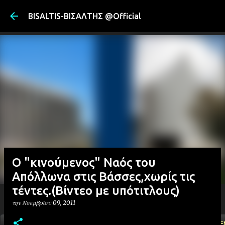
Μετάβαση στ
BISALTIS-ΒΙΣΑΛΤΗΣ @Official
O "κινούμενος" Ναός του
Απόλλωνα στις Βάσσες,χωρίς τις
τέντες.(Βίντεο με υπότιτλους)
την
Νοεμβρίου 09, 2011
ΑΡΧΙΚΗ
YOUTUBE
FACEBOOK
''ΜΑΓΕΜΕ