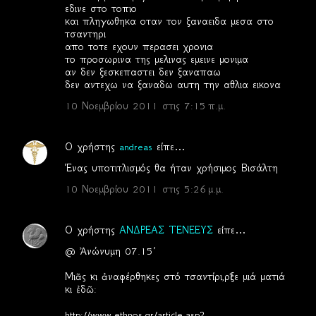
εδινε στο τοπιο
και πληγωθηκα οταν τον ξαναειδα μεσα στο
τσαντηρι
απο τοτε εχουν περασει χρονια
το προσωρινα της μελινας εμεινε μονιμα
αν δεν ξεσκεπαστει δεν ξαναπαω
δεν αντεχω να ξαναδω αυτη την αθλια εικονα
10 Νοεμβρίου 2011 στις 7:15 π.μ.
Ο χρήστης
andreas
είπε…
Ένας υποτιτλισμός θα ήταν χρήσιμος Βισάλτη
10 Νοεμβρίου 2011 στις 5:26 μ.μ.
Ο χρήστης
ΑΝΔΡΕΑΣ ΤΕΝΕΕΥΣ
είπε…
@ Ἀνώνυμη 07.15΄
Μιᾶς κι ἀναφέρθηκες στό τσαντίρι,ρῖξε μιά ματιά
κι ἐδῶ:
http://www.ethnos.gr/article.asp?