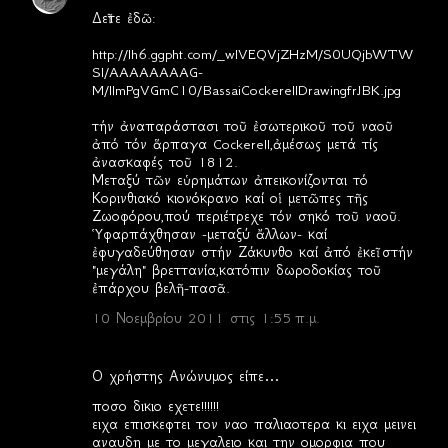
Σ
Δεῖτε ἐδῶ:
χ
http://lh6.ggpht.com/_wIVEQVjZHzM/S0UQjbWTW
ό
SI/AAAAAAAAG-
λ
M/llmPgVGmC10/BassaiCockerellDrawingfrJBK.jpg
ι
τήν ἀναπαράστασι τοῦ ἐσωτερικοῦ τοῦ ναοῦ
α
ἀπό τόν ἅρπαγα Cockerell,ἀμέσως μετά τίς
ἀνασκαφές τοῦ 1812.
Μεταξύ τῶν εὑρημάτων ἀπεικονίζονται τό
Κορινθιακό κιονόκρανο καί οἱ μετῶπες τῆς
Ζωοφόρου,πού περιέτρεχε τόν σηκό τοῦ ναοῦ.
Ὑφαρπάχθησαν -μεταξύ ἄλλων- καί
ἐφυγαδεύθησαν στήν Ζάκυνθο καί ἀπό ἐκεῖ στήν
"μεγάλη" βρεττανία,κατόπιν δωροδοκίας τοῦ
ἐπάρχου βελῆ-πασᾶ.
10 Νοεμβρίου 2011 στις 1:55 π.μ.
Ο χρήστης Ανώνυμος είπε…
ποσο δικιο εχετε!!!!!!
ειχα επισκεφτει τον ναο παλιαοτερα κι ειχα μεινει
αναυδη με το μεγαλειο και την ομορφια που