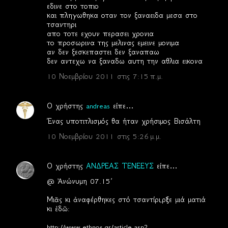
εδινε στο τοπιο
και πληγωθηκα οταν τον ξαναειδα μεσα στο
τσαντηρι
απο τοτε εχουν περασει χρονια
το προσωρινα της μελινας εμεινε μονιμα
αν δεν ξεσκεπαστει δεν ξαναπαω
δεν αντεχω να ξαναδω αυτη την αθλια εικονα
10 Νοεμβρίου 2011 στις 7:15 π.μ.
Ο χρήστης
andreas
είπε…
Ένας υποτιτλισμός θα ήταν χρήσιμος Βισάλτη
10 Νοεμβρίου 2011 στις 5:26 μ.μ.
Ο χρήστης
ΑΝΔΡΕΑΣ ΤΕΝΕΕΥΣ
είπε…
@ Ἀνώνυμη 07.15΄
Μιᾶς κι ἀναφέρθηκες στό τσαντίρι,ρῖξε μιά ματιά
κι ἐδῶ:
http://www.ethnos.gr/article.asp?