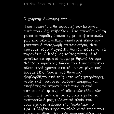
10 Νοεμβρίου 2011 στις 11:33 μ.μ.
Ο χρήστης Ανώνυμος είπε…
-Ποιά τσιαντήρια θά φύγουν(;) συν-Ελ-ληνες,
αυτά πού (μάς) επέβαλλαν μέ το τσεκούρι καί τή
φωτιά οι νομάδες θεοκράτες, με τό εξ ανατολών
φώς πού σκοτώνει!!!Εχω επισκεφθεί εκείνο τόν
φανταστικό τόπο,χωρίς τά τσιαντήρια, είναι
πράγματι τόσο Μαγικός!!!!. Λοιπόν, πάρτε καί τά
παρακάτω: Ο Ιερός μας τούτος τόπος μέ τό
μοναδικό ποτάμι στό κοσμο μέ θηλυκό Ον-ομα
Νέδα(κι ο ευρύτερος Χώρος τού Κυπαρισσιακού
κόλπου) γιά χρόνια, από τό 1952!!! μέχρι πού
έφυγαν (;!) οι "βάσεις τού θανάτου"
εβομβαρδίζετο από τούς νατοϊκούς ιμπεράτορες,
καθώς εκεί πραγματοποιούσαν ασκήσεις καί
αποβάσεις τά στρατεύματά τους, φυσικά
πάντοτε καί τήν σχετική άδεια τών ελλαδικών
αρχών. Στίς ασκήσεις αυτές συμετείχε καί τό
αντιτορπιλικό μας(;) "Λέων" τό πλοίο πού
συμετείχε στό πείραμα τής Φιλαδέλειας τό
1943!!! Αλήθεια τώρα τό πλοίο αυτό τώρα πού
βρίσκεται;. Φήμες λένε πώς σκουριάζει(;)κάπου