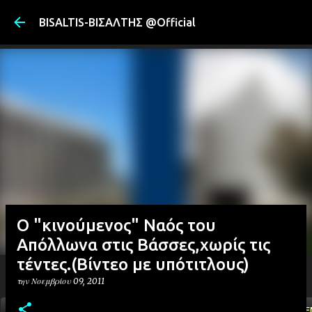
Μετάβαση στ
BISALTIS-ΒΙΣΑΛΤΗΣ @Official
O "κινούμενος" Ναός του
Απόλλωνα στις Βάσσες,χωρίς τις
τέντες.(Βίντεο με υπότιτλους)
την
Νοεμβρίου 09, 2011
ΑΡΧΙΚΗ
YOUTUBE
FACEBOOK
''ΜΑΓΕΜΕ