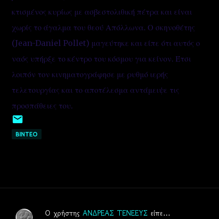
κτισμένος κυρίως με ασβεστολιθική πέτρα και είναι
χωρίς το άγαλμα του θεού Απόλλωνα. Ο σκηνοθέτης
(Jean-Daniel Pollet) μαγεύτηκε και είπε ότι αυτός ο
ναός υπήρξε το κέντρο του κόσμου για κείνον. Έτσι
λοιπόν τον κινηματογράφησε με ρυθμό ιερής
τελετουργίας και το αποτέλεσμα αντάμειψε τις
προσπάθειες του.
ΒΙΝΤΕΟ
Ο χρήστης
ΑΝΔΡΕΑΣ ΤΕΝΕΕΥΣ
είπε…