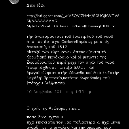
Σ
Δεῖτε ἐδῶ:
χ
http://lh6.ggpht.com/_wIVEQVjZHzM/S0UQjbWTW
ό
SI/AAAAAAAAG-
λ
M/llmPgVGmC10/BassaiCockerellDrawingfrJBK.jpg
ι
τήν ἀναπαράστασι τοῦ ἐσωτερικοῦ τοῦ ναοῦ
α
ἀπό τόν ἅρπαγα Cockerell,ἀμέσως μετά τίς
ἀνασκαφές τοῦ 1812.
Μεταξύ τῶν εὑρημάτων ἀπεικονίζονται τό
Κορινθιακό κιονόκρανο καί οἱ μετῶπες τῆς
Ζωοφόρου,πού περιέτρεχε τόν σηκό τοῦ ναοῦ.
Ὑφαρπάχθησαν -μεταξύ ἄλλων- καί
ἐφυγαδεύθησαν στήν Ζάκυνθο καί ἀπό ἐκεῖ στήν
"μεγάλη" βρεττανία,κατόπιν δωροδοκίας τοῦ
ἐπάρχου βελῆ-πασᾶ.
10 Νοεμβρίου 2011 στις 1:55 π.μ.
Ο χρήστης Ανώνυμος είπε…
ποσο δικιο εχετε!!!!!!
ειχα επισκεφτει τον ναο παλιαοτερα κι ειχα μεινει
αναυδη με το μεγαλειο και την ομορφια που