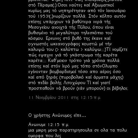
στό Πέραμα(;).Οσοι ναύτες καί Αξιωματκοί
κυρίως μας τό υηπηρέτησαν από τόν Ιανουάριο
τού 1953!(;)νωρίζουν πολλά. Στόν κόλπο αυτόν
επίσης υπάρχουν τά βαθύτερα νερά τής
Μεσογείου ανοιχτά τής Πύλου, όπου είναι
βυθισμένο τό μεγαλύτερο τηλεσκόπιο τού
κόσμου. Ερευνες στό βυθό της έκανε καί
ογνωστός ωκεανογράφος κουστώ μέ τήν
καλυψώ του (> καλύπτω > καλύψω;;;)Τί νομίζετε
πώς εψαχνε γιά τό γκάστρωμα τής καρέτα
καρέτα;;; Καθ΄μοιον τρόπο γιά χρόνια πολλά
επίσης καί στόν Ιερό μας τόπο στόνΟλυμπο
εγίνονταν βομβαρδισμοί τόσο απο αέρος όσο
καί από ξηράς (πυροβολικό καί άρματα μάχης)
στό πεδίο βολής Λιτοχώρου.Τί καί γιατί
προσπαθούν νά βρούν (εάν μπορούν) οι βέβηλοι;
11 Νοεμβρίου 2011 στις 12:15 π.μ.
Ο χρήστης Ανώνυμος είπε…
Ανωνυμε 12:15 π.μ.
μια μικρη μονο παρατηρησουλα σε ολα τα πολυ
ομορφα που λες