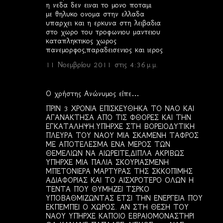
η νεδα δεν ειναι το μονο ποταμι
με θηλυκο ονομα στην ελλαδα
υπαρχει και η ερκυνα στη λειβαδια
στο χωρο του τροφωνιου μαντειου
καταπληκτικος χωρος
πανεμορφος,παραδεισενιος και ιερος
11 Νοεμβρίου 2011 στις 4:36 μ.μ.
Ο χρήστης Ανώνυμος είπε…
ΠΡΙΝ 3 ΧΡΟΝΙΑ ΕΠΙΣΚΕΥΘΗΚΑ ΤΟ ΝΑΟ ΚΑΙ
ΑΓΑΝΑΚΤΗΣΑ ΑΠΟ ΤΙΣ ΦΘΟΡΕΣ ΚΑΙ ΤΗΝ
ΕΓΚΑΤΑΛΗΨΗ.ΥΠΗΡΧΕ ΣΤΗ ΒΟΡΕΙΟΔΥΤΙΚΗ
ΠΛΕΥΡΑ ΤΟΥ ΝΑΟΥ ΜΙΑ ΣΚΑΜΕΝΗ ΤΑΦΡΟΣ
ΜΕ ΑΠΟΤΕΛΕΣΜΑ ΕΝΑ ΜΕΡΟΣ ΤΩΝ
ΘΕΜΕΛΙΩΝ ΝΑ ΑΙΩΡΕΙΤΕ,ΔΙΠΛΑ ΑΚΡΙΒΩΣ
ΥΠΗΡΧΕ ΜΙΑ ΠΑΛΙΑ ΣΚΟΥΡΙΑΣΜΕΝΗ
ΜΠΕΤΟΝΙΕΡΑ ΜΑΡΤΥΡΑΣ ΤΗΣ ΣΚΚΟΠΙΜΗΣ
ΑΔΙΑΦΟΡΙΑΣ ΚΑΙ ΤΟ ΑΙΣΧΡΟΤΕΡΟ ΟΛΩΝ Η
ΤΕΝΤΑ ΠΟΥ ΘΥΜΗΖΕΙ ΤΣΡΚΟ
ΥΠΟΒΑΘΜΙΖΩΝΤΑΣ ΕΤΣΙ ΤΗΝ ΕΝΕΡΓΕΙΑ ΠΟΥ
ΕΚΠΕΜΠΕΙ Ο ΧΩΡΟΣ. ΑΝ ΣΤΗ ΘΕΣΗ ΤΟΥ
ΝΑΟΥ ΥΠΗΡΧΕ ΚΑΠΟΙΟ ΕΒΡΑΙΟΜΟΝΑΣΤΗΡΙ