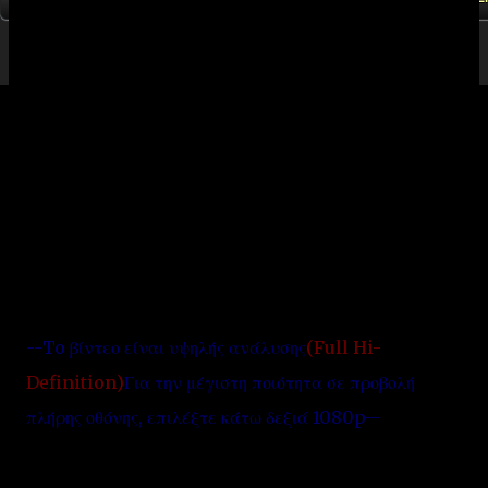
Το έθιμο της Λαζαρίνας ήταν συνέχεια αρχαίων
εθίμων, αφού υπάρχει άμεση σχέση με τα σημερινά
κάλαντα και τα έθιμα της αρχαίας Ελλάδας.Τα
κορίτσια οι "Λαζαρίνες", μαζεύουν λουλούδια με τα
οποία στολίζουν τα καλαθάκια τους μαζί με τα μικρά
αγόρια, τους "Λάζαρους". Την ημέρα της γιορτής,
φορώντας χαρακτηριστικές ενδυμασίες και κρατώντας
το καλαθάκι τους, πηγαίνουν σε όλα τα σπίτια του
χωριού, τραγουδώντας τα κάλαντα του Λαζάρου…
--To βίντεο είναι υψηλής ανάλυσης
(Full Hi-
Definition)
Για την μέγιστη ποιότητα σε προβολή
πλήρης οθόνης, επιλέξτε κάτω δεξιά 1080p--