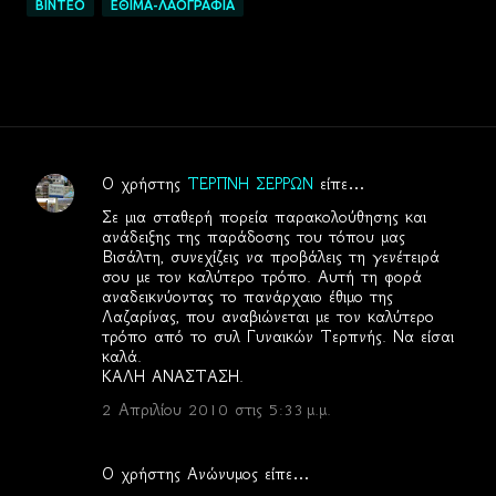
ΒΙΝΤΕΟ
ΕΘΙΜΑ-ΛΑΟΓΡΑΦΙΑ
Ο χρήστης
ΤΕΡΠΝΗ ΣΕΡΡΩΝ
είπε…
Σ
Σε μια σταθερή πορεία παρακολούθησης και
χ
ανάδειξης της παράδοσης του τόπου μας
Βισάλτη, συνεχίζεις να προβάλεις τη γενέτειρά
ό
σου με τον καλύτερο τρόπο. Αυτή τη φορά
λ
αναδεικνύοντας το πανάρχαιο έθιμο της
Λαζαρίνας, που αναβιώνεται με τον καλύτερο
ι
τρόπο από το συλ Γυναικών Τερπνής. Να είσαι
α
καλά.
ΚΑΛΗ ΑΝΑΣΤΑΣΗ.
2 Απριλίου 2010 στις 5:33 μ.μ.
Ο χρήστης Ανώνυμος είπε…