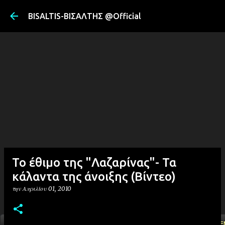
Μετάβαση στ
BISALTIS-ΒΙΣΑΛΤΗΣ @Official
Το έθιμο της "Λαζαρίνας"- Τα
κάλαντα της άνοιξης (Βίντεο)
την
Απριλίου 01, 2010
ΑΡΧΙΚΗ
YOUTUBE
FACEBOOK
''ΜΑΓΕΜΕ