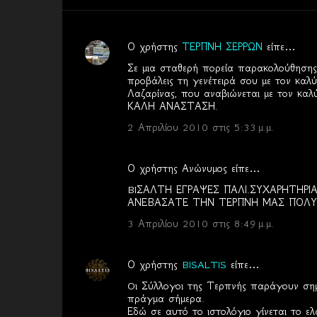
Ο χρήστης
ΤΕΡΠΝΗ ΣΕΡΡΩΝ
είπε…
Σ
Σε μια σταθερή πορεία παρακολούθησης 
χ
προβάλεις τη γενέτειρά σου με τον καλ
Λαζαρίνας, που αναβιώνεται με τον καλ
ό
ΚΑΛΗ ΑΝΑΣΤΑΣΗ.
λ
2 Απριλίου 2010 στις 5:33 μ.μ.
ι
α
Ο χρήστης Ανώνυμος είπε…
BIΣΑΛΤΗ ΕΓΡΑΨΕΣ ΠΑΛΙ.ΣΥΧΑΡΗΤΗΡΙ
ΑΝΕΒΑΣΑΤΕ ΤΗΝ ΤΕΡΠΝΗ ΜΑΣ ΠΟΛΥ
3 Απριλίου 2010 στις 8:49 μ.μ.
Ο χρήστης
BISALTIS
είπε…
Oι Σύλλογοι της Τερπνής παράγουν σημα
πράγμα σήμερα.
Εδώ σε αυτό το ιστολόγιο γίνεται το ε