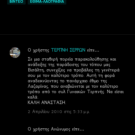
ΒΙΝΤΕΟ
ΕΘΙΜΑ-ΛΑΟΓΡΑΦΙΑ
Ο χρήστης
ΤΕΡΠΝΗ ΣΕΡΡΩΝ
είπε…
Σ
Σε μια σταθερή πορεία παρακολούθησης και
χ
ανάδειξης της παράδοσης του τόπου μας
Βισάλτη, συνεχίζεις να προβάλεις τη γενέτειρά
ό
σου με τον καλύτερο τρόπο. Αυτή τη φορά
λ
αναδεικνύοντας το πανάρχαιο έθιμο της
Λαζαρίνας, που αναβιώνεται με τον καλύτερο
ι
τρόπο από το συλ Γυναικών Τερπνής. Να είσαι
α
καλά.
ΚΑΛΗ ΑΝΑΣΤΑΣΗ.
2 Απριλίου 2010 στις 5:33 μ.μ.
Ο χρήστης Ανώνυμος είπε…