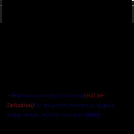
Το έθιμο της Λαζαρίνας ήταν συνέχεια αρχαίων
εθίμων, αφού υπάρχει άμεση σχέση με τα σημερινά
κάλαντα και τα έθιμα της αρχαίας Ελλάδας.Τα
κορίτσια οι "Λαζαρίνες", μαζεύουν λουλούδια με τα
οποία στολίζουν τα καλαθάκια τους μαζί με τα μικρά
αγόρια, τους "Λάζαρους". Την ημέρα της γιορτής,
φορώντας χαρακτηριστικές ενδυμασίες και κρατώντας
το καλαθάκι τους, πηγαίνουν σε όλα τα σπίτια του
χωριού, τραγουδώντας τα κάλαντα του Λαζάρου…
--To βίντεο είναι υψηλής ανάλυσης
(Full Hi-
Definition)
Για την μέγιστη ποιότητα σε προβολή
πλήρης οθόνης, επιλέξτε κάτω δεξιά 1080p--