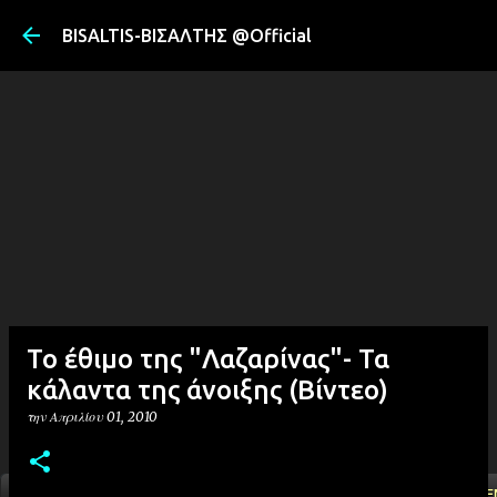
Μετάβαση στ
BISALTIS-ΒΙΣΑΛΤΗΣ @Official
Το έθιμο της "Λαζαρίνας"- Τα
κάλαντα της άνοιξης (Βίντεο)
την
Απριλίου 01, 2010
ΑΡΧΙΚΗ
YOUTUBE
FACEBOOK
''ΜΑΓΕΜΕ