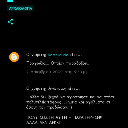
ΑΡΧΑΙΟΛΟΓΙΑ
Ο χρήστης
kostakoutas
είπε…
Σ
Τραγωδία... Οποίον παράδοξον..
χ
2 Δεκεμβρίου 2009 στις 6:33 μ.μ.
ό
λ
Ο χρήστης Ανώνυμος είπε…
ι
...άλλα δεν ξεχνά να αγιοποιήσει και να στήσει
α
πολυτελείς τάφους ,μνημεία και αγάλματα σε
όσους τον προδώσαν...)
ΠΟΛΥ ΣΩΣΤΗ ΑΥΤΗ Η ΠΑΡΑΤΗΡΗΣΗ!!!
ΑΛΛΑ ΔΕΝ ΑΡΚΕΙ.