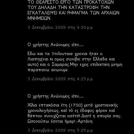
ΤΟ ΘΕΑΡΕΣΤΟ ΕΡΓΟ ΤΩΝ ΠΡΟΚΑΤΟΧΩΝ
ΤΟΥ.ΔΗΛΑΔΗ ΤΗΝ ΚΑΤΑΣΤΡΟΦΗ ΤΗΝ
ΕΓΚΑΤΑΛΕΙΨΕΙ ΚΑΙ ΡΗΜΑΓΜΑ ΤΩΝ ΑΡΧΑΙΩΝ
ΜΝΗΜΕΙΩΝ.
3 Δεκεμβρίου 2009 στις 4:20 μ.μ.
Ο χρήστης Ανώνυμος είπε…
Εδω και τα 3τελευταια χρονια ήταν ο
Λιαπης(ναι κι ομως συνεβει στην Ελλαδα και
αυτο) και ο Σαμαρας.Μην εχεις επιλεκτικη μνημη
παραπανω ανωνυμε.
3 Δεκεμβρίου 2009 στις 4:25 μ.μ.
Ο χρήστης Ανώνυμος είπε…
Χίλια επτακόσια έτη (1700) μετά χριστιανικής
χρονολογήσεως, καί τό ες έδαφος φέρειν καί
θάπτειν συνεχίζεται εισέτι!!!.Διατί η απορία σας;
Ωσονούπω έσεται ήμαρ!.-Αρτάνη.
3 Δεκεμβρίου 2009 στις 5:25 μ.μ.