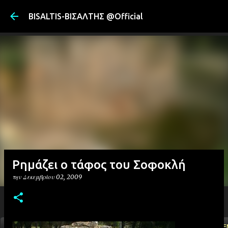
Μετάβαση στ
BISALTIS-ΒΙΣΑΛΤΗΣ @Official
Ρημάζει ο τάφος του Σοφοκλή
την
Δεκεμβρίου 02, 2009
ΑΡΧΙΚΗ
YOUTUBE
FACEBOOK
''ΜΑΓΕΜΕ