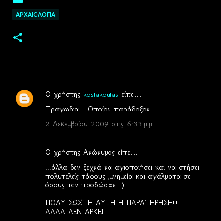
ΑΡΧΑΙΟΛΟΓΙΑ
Ο χρήστης
kostakoutas
είπε…
Σ
Τραγωδία... Οποίον παράδοξον..
χ
2 Δεκεμβρίου 2009 στις 6:33 μ.μ.
ό
λ
Ο χρήστης Ανώνυμος είπε…
ι
...άλλα δεν ξεχνά να αγιοποιήσει και να στήσει
α
πολυτελείς τάφους ,μνημεία και αγάλματα σε
όσους τον προδώσαν...)
ΠΟΛΥ ΣΩΣΤΗ ΑΥΤΗ Η ΠΑΡΑΤΗΡΗΣΗ!!!
ΑΛΛΑ ΔΕΝ ΑΡΚΕΙ.