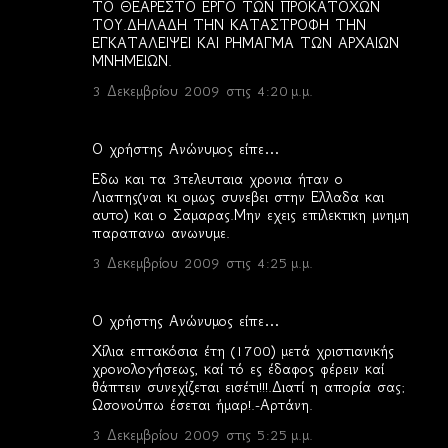
ΤΟ ΘΕΑΡΕΣΤΟ ΕΡΓΟ ΤΩΝ ΠΡΟΚΑΤΟΧΩΝ
ΤΟΥ.ΔΗΛΑΔΗ ΤΗΝ ΚΑΤΑΣΤΡΟΦΗ ΤΗΝ
ΕΓΚΑΤΑΛΕΙΨΕΙ ΚΑΙ ΡΗΜΑΓΜΑ ΤΩΝ ΑΡΧΑΙΩΝ
ΜΝΗΜΕΙΩΝ.
3 Δεκεμβρίου 2009 στις 4:20 μ.μ.
Ο χρήστης Ανώνυμος είπε…
Εδω και τα 3τελευταια χρονια ήταν ο
Λιαπης(ναι κι ομως συνεβει στην Ελλαδα και
αυτο) και ο Σαμαρας.Μην εχεις επιλεκτικη μνημη
παραπανω ανωνυμε.
3 Δεκεμβρίου 2009 στις 4:25 μ.μ.
Ο χρήστης Ανώνυμος είπε…
Χίλια επτακόσια έτη (1700) μετά χριστιανικής
χρονολογήσεως, καί τό ες έδαφος φέρειν καί
θάπτειν συνεχίζεται εισέτι!!!.Διατί η απορία σας;
Ωσονούπω έσεται ήμαρ!.-Αρτάνη.
3 Δεκεμβρίου 2009 στις 5:25 μ.μ.