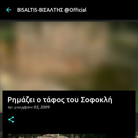
Μετάβαση στ
BISALTIS-ΒΙΣΑΛΤΗΣ @Official
Ρημάζει ο τάφος του Σοφοκλή
την
Δεκεμβρίου 02, 2009
ΑΡΧΙΚΗ
YOUTUBE
FACEBOOK
''ΜΑΓΕΜΕ