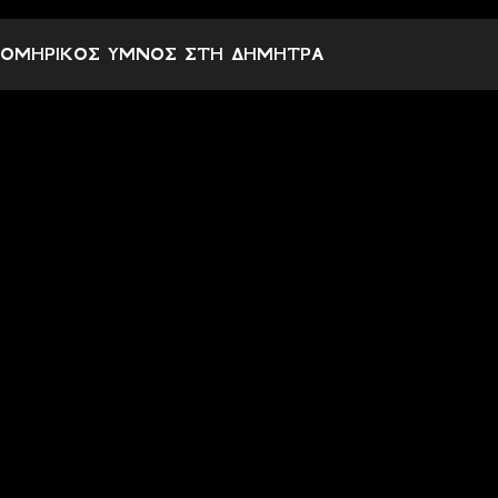
χ
ΟΜΗΡΙΚΟΣ ΥΜΝΟΣ ΣΤΗ ΔΗΜΗΤΡΑ
ό
λ
ι
α