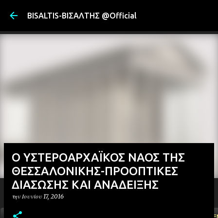
Μετάβαση στ
BISALTIS-ΒΙΣΑΛΤΗΣ @Official
Ο ΥΣΤΕΡΟΑΡΧΑΪΚΟΣ ΝΑΟΣ ΤΗΣ
ΘΕΣΣΑΛΟΝΙΚΗΣ-ΠΡΟΟΠΤΙΚΕΣ
ΔΙΑΣΩΣΗΣ ΚΑΙ ΑΝΑΔΕΙΞΗΣ
την
Ιουνίου 17, 2016
ΑΡΧΙΚΗ
YOUTUBE
FACEBOOK
''ΜΑΓΕΜΕ