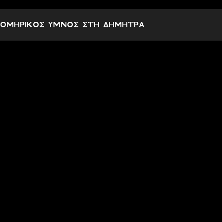
χ
ΟΜΗΡΙΚΟΣ ΥΜΝΟΣ ΣΤΗ ΔΗΜΗΤΡΑ
ό
λ
ι
α