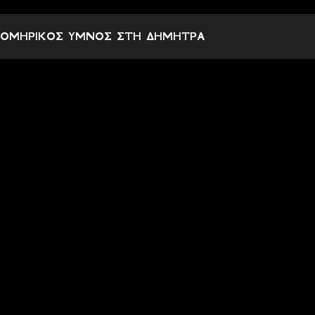
Σ
χ
ΟΜΗΡΙΚΟΣ ΥΜΝΟΣ ΣΤΗ ΔΗΜΗΤΡΑ
ό
λ
ι
α