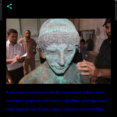
Ένα σπάνιο άγαλμα του Έλληνα θεού Απόλλωνα,
που ήταν χαμένο επί αιώνες, βρέθηκε μυστηριωδώς
στη Λωρίδα της Γάζας, όμως αμέσως κατασχέθηκε