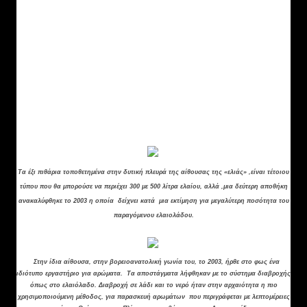
στον τοίχο, με μια πέτρινη κυκλική βάση και η οποία
κυλούσε σε ισορροπία με μια πέτρινη βάση στο
έδαφος , σαν ένα είδος βωμού με οπές και βαρίδια
από ασβεστολιθικό ψαμμίτη στο αριστερό μέρος
της διαδρομής του και ήταν έτσι τοποθετημένο να
βοηθάει την συμπίεση της ελιάς .Πριν την
κατεργασία αυτή οι ελιές συμπιέζονταν και έλειωναν
σε μύλους από βασάλτη επίσης βρεθήκαν
κονιάματα από ασβεστολιθικό ψαμμίτη στο σημείο .
Τα
έξι πιθάρια τοποθετημένα στην δυτική πλευρά της αίθουσας της «ελιάς» ,είναι τέτοιου
τύπου που θα μπορούσε να περιέχει 300 με 500 λίτρα ελαίου, αλλά ,μια δεύτερη αποθήκη
ανακαλύφθηκε το 2003 η οποία δείχνει κατά μια εκτίμηση για μεγαλύτερη ποσότητα του
παραγόμενου ελαιολάδου.
Στην ίδια αίθουσα, στην βορειοανατολική γωνία του, το 2003, ήρθε στο φως ένα
ιδιότυπο εργαστήριο για αρώματα. Τα αποστάγματα λήφθηκαν με το σύστημα διαβροχής
όπως στο ελαιόλαδο.
Διαβροχή σε λάδι και το νερό ήταν στην αρχαιότητα η πιο
χρησιμοποιούμενη μέθοδος, για παρασκευή αρωμάτων που περιγράφεται με λεπτομέρειες