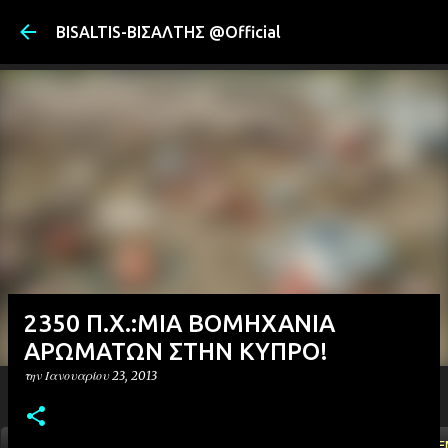
Μετάβαση στ
BISALTIS-ΒΙΣΑΛΤΗΣ @Official
2350 Π.Χ.:ΜΙΑ ΒΟΜΗΧΑΝΙΑ
ΑΡΩΜΑΤΩΝ ΣΤΗΝ ΚΥΠΡΟ!
την
Ιανουαρίου 23, 2013
ΑΡΧΙΚΗ
YOUTUBE
FACEBOOK
''ΜΑΓΕΜΕ