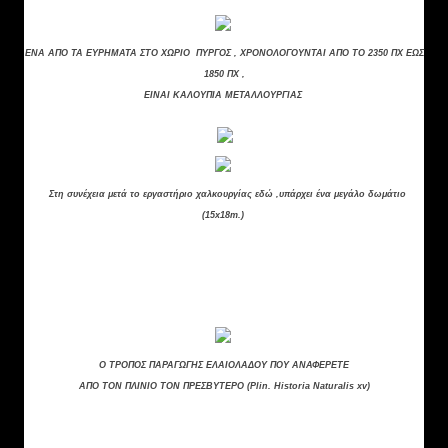
ΕΝΑ ΑΠΟ ΤΑ ΕΥΡΗΜΑΤΑ ΣΤΟ ΧΩΡΙΟ ΠΥΡΓΟΣ , ΧΡΟΝΟΛΟΓΟΥΝΤΑΙ ΑΠΟ ΤΟ 2350 ΠΧ ΕΩΣ
1850 ΠΧ ,
ΕΙΝΑΙ ΚΑΛΟΥΠΙΑ ΜΕΤΑΛΛΟΥΡΓΙΑΣ
Στη συνέχεια μετά το εργαστήριο χαλκουργίας εδώ ,υπάρχει ένα μεγάλο δωμάτιο
(15x18m.)
Προορίζονταν στην παραγωγή ελαιολάδου που
ήταν αποθηκευμένο σε βάζα στη δυτική πτέρυγα
στο ίδιο δωμάτιο.
Ο ΤΡΟΠΟΣ ΠΑΡΑΓΩΓΗΣ ΕΛΑΙΟΛΑΔΟΥ ΠΟΥ ΑΝΑΦΕΡΕΤΕ
ΑΠΟ ΤΟΝ ΠΛΙΝΙΟ ΤΟΝ ΠΡΕ
ΣΒΥΤΕΡ
Ο (
Plin
.
Historia Naturalis
xv)
Το σύστημα εξαγωγής ελαιολάδου το οποίο
δούλευε με ένα εξάρτημα που βρέθηκε κρεμασμένο