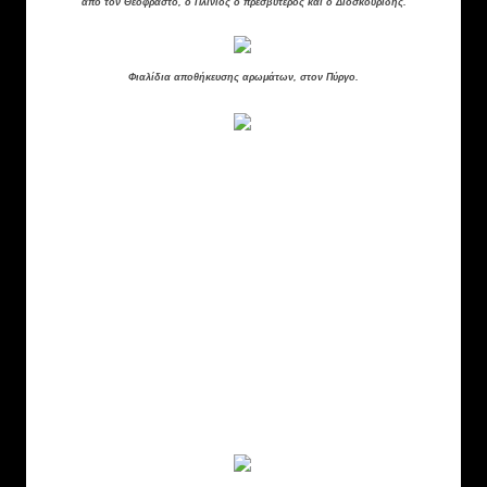
από τον Θεόφραστο, ο Πλίνιος ο πρεσβύτερος και ο Διοσκουρίδης.
Φιαλίδια αποθήκευσης αρωμάτων, στον Πύργο.
Τα έλαια έχουν άρωμα από εκχυλίσματα λεβάντας,
δεντρολίβανου, του πεύκου ή κορίανδρου και
διατηρούνται σε μικροσκοπικά διαφανή μπουκάλια
από αλάβαστρο.
Από τα ίχνη που βρέθηκαν στον Πύργο, στα νότια
του νησιού, είναι περισσότερο από 4000 ετών. Ένα
βλέπουμε παραπάνω
Μ
ια δεύτερη μεγάλη αυλή και ένα δεύτερο
εργαστήριο χαλκουργίας έχουν ανακαλυφθεί κατά τη
διάρκεια του 2004 και 2005 .ΟΙ ανασκαφές
επικοινωνούν μεταξύ τους με την αίθουσα της
«ελιάς» με δύο πόρτες, ανοίγματα στο ανατολικό
και δυτικό άκρο του νότιου τοίχου.