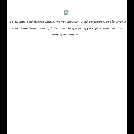
μοναδική εδώ.
Το δωμάτιο αυτό είχε προβλεφθεί. για την υφαντική
.
Αυτό φανερώνουν οι δύο μεγάλες
λεκάνες απόθεσης , επίσης διέθετε μια πλήρη συσκευή για νηματοποίηση και την
ύφανση αντικείμενων.
Μ
ία μακρά σειρά από υφαντικά βάρη από λάσπη
(35) που πλαισιώνεται από μεγάλα βάρη από πέτρα
και βρίσκεται στο κέντρο μαρτυρεί τη θέση ενός
κάθετου αργαλειού.
Η εξέταση του εδάφους από όπου λαμβάνονται
δείγματα από το πάτωμα και μέσα από τις οπές τους
τα 35 σφονδύλια έχουν δώσει σημαντικές
πληροφορίες για τις ίνες και τα χρώματα που
χρησιμοποιούνται κατά τη χρονική αυτή στιγμή.
Πολλά κομμάτια από χρωματιστές ουσίες έχουν
βρεθεί παντού.
Το σπουδαιότερο και γνωστότερο
είναι το λουλακί και το μωβ.