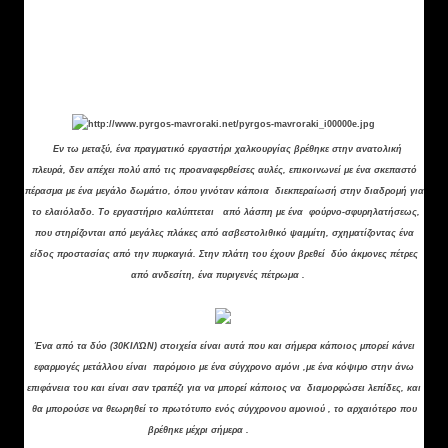
εργαλεία και οι σκουριές που παραμένουν δείχνουν
ότι ο τόπος χρησιμοποιήθηκε για μεταλλουργικές
δραστηριότητες, κατά πάσα πιθανότητα για την
πρωτογενή επεξεργασία του ακατέργαστου χαλκού.
Ε
ν τω μεταξύ, ένα πραγματικό εργαστήρι χαλκουργίας βρέθηκε στην ανατολική
πλευρά, δεν απέχει πολύ από τις προαναφερθείσες αυλές, επικοινωνεί με ένα σκεπαστό
πέρασμα με ένα μεγάλο δωμάτιο, όπου γινόταν κάποια διεκπεραίωσή στην διαδρομή για
το ελαιόλαδο. Το εργαστήριο καλύπτεται από λάσπη με ένα φούρνο-σφυρηλατήσεως,
που στηρίζονται από μεγάλες πλάκες από ασβεστολιθικό ψαμμίτη, σχηματίζοντας ένα
είδος προστασίας από την πυρκαγιά. Στην πλάτη του έχουν βρεθεί δύο άκμονες πέτρες
από ανδεσίτη,
ένα
πυριγενές πέτρωμα .
Έ
να από τα δύο (30ΚΙΛΏΝ) στοιχεία είναι αυτά που και σήμερα κάποιος μπορεί κάνει
εφαρμογές μετάλλου είναι παρόμοιο με ένα σύγχρονο αμόνι ,με ένα κόψιμο στην άνω
επιφάνεια του και είναι σαν τραπέζι για
να μπορεί κάποιος να διαμορφώσει λεπίδες, και
θα μπορούσε να θεωρηθεί το πρωτότυπο ενός σύγχρονου αμονιού , το αρχαιότερο που
βρέθηκε μέχρι σήμερα .