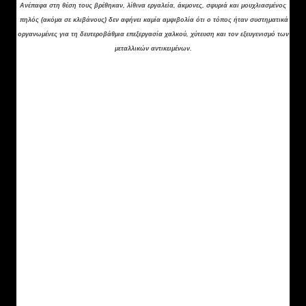
Ανέπαφα στη θέση τους βρέθηκαν, λίθινα εργαλεία, άκμονες, σφυριά και μουχλιασμένος
πηλός (ακόμα σε κλιβάνους) δεν αφήνει καμία αμφιβολία ότι ο τόπος ήταν συστηματικά
οργανωμένες για τη δευτεροβάθμια επεξεργασία χαλκού, χύτευση και τον εξευγενισμό των
μεταλλικών αντικειμένων.
Ε
κτός από το μοναδικό αποδεικτικό στοιχείο ότι
στο 2000 π.Χ. υπήρχε εδώ μια πλήρης γραμμή
παραγωγής χαλκού, ο Πύργος προσφέρει σπάνια
στοιχεία για την πιθανή χρήση της ελιάς η και άλλων
ελαίων ότι εδώ αυτά χρησιμοποιούνται ως καύσιμο
κατά τη διάρκεια των μεταλλουργικών εργασιών,
λόγω της θέσης του χαλκουργείου εργασίας που
γειτνιάζουν τα δωμάτια του γύρω από το
ελαιοτριβείο.
Ο βιομηχανικός προορισμός του κτίριο αυτού του
Πύργου έχει επιβεβαιωθεί από την ανακάλυψη των
άλλων δραστηριοτήτων στα δωμάτια που
βρίσκονται δυτικά από το ελαιοτριβείο, πρώτα απ
'όλα η
παραγωγή κλωστοϋφαντουργικών
προϊόντων
που είναι ένα πολύ σπάνιο γεγονός και
θα μπορούσε να υπολογιστεί κατ 'εξαίρεση