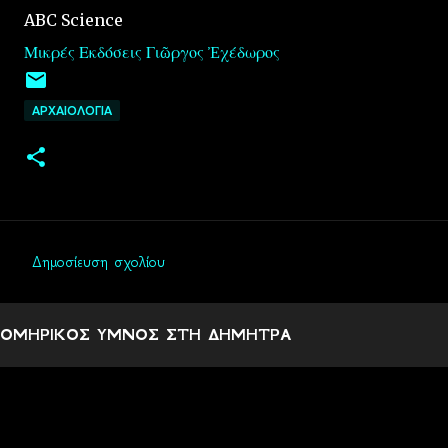
ABC Science
Μικρές Εκδόσεις Γιῶργος Ἐχέδωρος
ΑΡΧΑΙΟΛΟΓΙΑ
Δημοσίευση σχολίου
Σ
χ
ΟΜΗΡΙΚΟΣ ΥΜΝΟΣ ΣΤΗ ΔΗΜΗΤΡΑ
ό
λ
ι
α