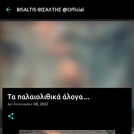
Μετάβαση στ
BISALTIS-ΒΙΣΑΛΤΗΣ @Official
Τα παλαιολιθικά άλογα…
την
Ιανουαρίου 08, 2012
ΑΡΧΙΚΗ
YOUTUBE
FACEBOOK
''ΜΑΓΕΜΕ