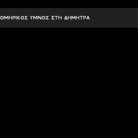
Σ
χ
ΟΜΗΡΙΚΟΣ ΥΜΝΟΣ ΣΤΗ ΔΗΜΗΤΡΑ
ό
λ
ι
α