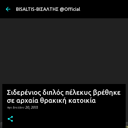
Μετάβαση στ
BISALTIS-ΒΙΣΑΛΤΗΣ @Official
Σιδερένιος διπλός πέλεκυς βρέθηκε
σε αρχαία θρακική κατοικία
την
Ιουλίου 20, 2011
ΑΡΧΙΚΗ
YOUTUBE
FACEBOOK
''ΜΑΓΕΜΕ