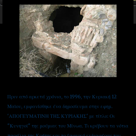
Πριν από αρκετά χρόνια, το 1996, την Κυριακή 12
Μαϊου, εμφανίσθηκε ένα δημοσίευμα στην εφημ.
'ΑΠΟΓΕΥΜΑΤΙΝΗ ΤΗΣ ΚΥΡΙΑΚΗΣ' με τίτλο: Οι
"Κυνηγοί" της μούμιας του Μίνωα. Τι κρύβουν τα νότια
παράλια της Κρήτης και το ξαφνικό ενδιαφέρον του