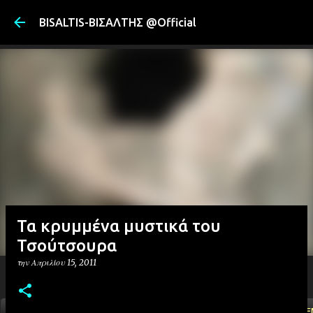
Μετάβαση στ
BISALTIS-ΒΙΣΑΛΤΗΣ @Official
Τα κρυμμένα μυστικά του
Τσούτσουρα
την
Απριλίου 15, 2011
ΑΡΧΙΚΗ
YOUTUBE
FACEBOOK
''ΜΑΓΕΜΕ