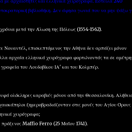
α με αρχαιότητες και ελληνικά χειρόγραφα. Έστειλα 240
υτοκρατορική βιβλιοθήκη. Δεν άφησα γωνιά που να μην ψάξω γ
χρόνια μετά την Άλωση της Πόλεως (1554-1562).
τε Νουαντέλ, επισκεπτόμενος την Αθήνα δεν αρπάζει μόνον
λλα αρχαία ελληνικά χειρόγραφα φορτώνοντάς τα σε αμέτρη
α γραφεία του Λουδοβίκου ΙΑ' και του Κολμπέρ.
ρυφά ολόκληρες καραβιές μόνον από την Θεσσαλονίκη. Αλήθεια
χαιοκάπηλοι ξημεροβραδιάζονταν στις μονές του Αγίου Όρους
ηνικά χειρόγραφα;
 πρόξενος Maffio Ferro (25 Μαΐου 1741).