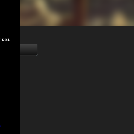
 και
α
ω