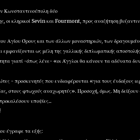
ην Κωνσταντινούπολη δύο
κης, οι κληρικοί Sevin και Fourmont, προς αναζήτηση βυζαντι
ς του Αγίου Όρους και των άλλων μοναστηριών, των δραγουμά
αι εμφανίζονται ως μέλη της γαλλικής διπλωματικής αποστολής
τητα γιατί -όπως λένε- «οι Άγγλοι θα κάνουν τα αδύνατα δυ
ώτες - προσκυνητές που ενδιαφέρονται «για τους ένδοξους ιε
ίας, στους φτωχούς αναχωρητές». Προσοχή, όμως. Μη δείξουν 
προκαλέσουν υποψίες...
!
ου έγραφε τα εξής: