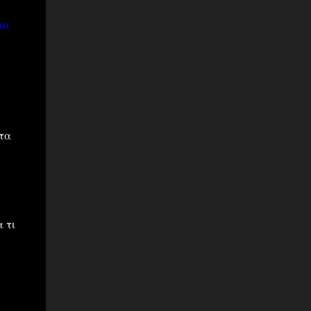
ια
τα
 τι