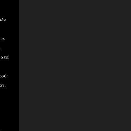
νών
νων
.
νατά
ρούς
ότι