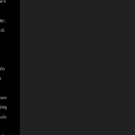
δεν
ης.
κά.
ύο
α
ιον
ίτη
κών