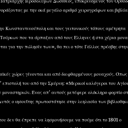
 Πατριάρχης Ιεροσολύμων Δωσίθεος, υποκρινόμενος τον Ορθόδ
οράζοντας με την οκά μεγάλο αριθμό χειρογράφων και βιβλία
ν Κωνσταντινούπολη και τους γειτονικούς τόπους αμέτρητα
 Τούρκων που τα άρπαξαν από τους Έλληνες ή στα χέρια μον
νται για την πώλησίν των», θα πει ο τότε Γάλλος πρέσβης στη
ϊκές χώρες γίνονται και από διεφθαρμένους μοναχούς. Όπως
' επιστολή του από την Σμύρνη: «Μερικοί καλόγεροι του Αγίο
 μοναστηριών. Ένας απ' αυτούς μετέφερε ολόκληρο φορτίο σ
τός ο ιησουΐτης πρωτοστάτησε στην λεηλασία των βιβλιοθηκ
που δεν θα έπρεπε να λησμονήσουμε να πούμε ότι το 1801 ο