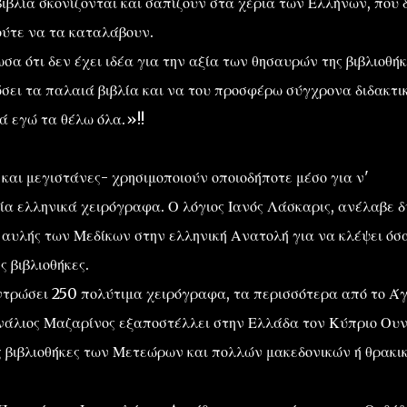
ιβλία σκονίζονται και σαπίζουν στα χέρια των Ελλήνων, που 
ούτε να τα καταλάβουν.
α ότι δεν έχει ιδέα για την αξία των θησαυρών της βιβλιοθήκ
σει τα παλαιά βιβλία και να του προσφέρω σύγχρονα διδακτι
 εγώ τα θέλω όλα.»!!
 και μεγιστάνες- χρησιμοποιούν οποιοδήποτε μέσο για ν'
α ελληνικά χειρόγραφα. Ο λόγιος Ιανός Λάσκαρις, ανέλαβε δ
 αυλής των Μεδίκων στην ελληνική Ανατολή για να κλέψει όσ
 βιβλιοθήκες.
ντρώσει 250 πολύτιμα χειρόγραφα, τα περισσότερα από το Άγ
δινάλιος Μαζαρίνος εξαποστέλλει στην Ελλάδα τον Κύπριο Ουν
ς βιβλιοθήκες των Μετεώρων και πολλών μακεδονικών ή θρακι