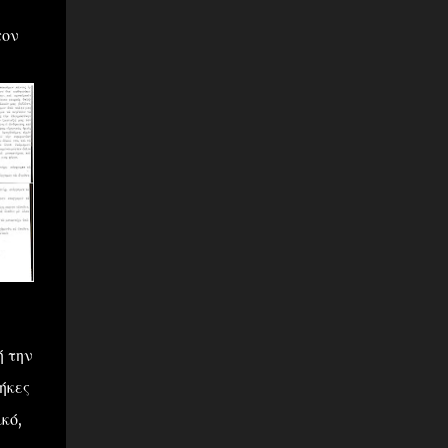
τον
ή την
ήκες
κό,