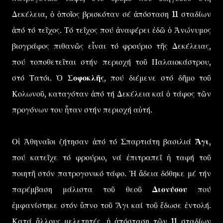
Δεκέλεια, ὁ ὁποῖος βρισκόταν σέ ἀπόσταση 11 σταδίων
ἀπό τό τεῖχος. Τό τεῖχος πού ἀναφέρει ἐδῶ ὁ Ἀνώνυμος
βιογράφος πιθανῶς εἶναι τό φρούριο τῆς Δεκέλειας,
πού τοποθετεῖται στήν περιοχή τοῦ Παλαιοκάστρου,
στό Τατόι. Ὁ
Σοφοκλῆς
, πού διέμενε στό δῆμο τοῦ
Κολωνοῦ, καταγόταν ἀπό τή Δεκέλεια καί ὁ τάφος τῶν
προγόνων του ἦταν στήν περιοχή αὐτή.
Οἱ Ἀθηναῖοι ζήτησαν ἀπό τό Σπαρτιάτη βασιλιά
Ἅγι
,
πού κατεῖχε τό φρούριο, νά ἐπιτραπεῖ ἡ ταφή τοῦ
ποιητῆ στόν πατρογονικό τάφο. Ἡ ἄδεια δόθηκε μέ τήν
παρέμβαση μάλιστα τοῦ θεοῦ
Διονύσου
πού
ἐμφανίστηκε στόν ὕπνο τοῦ Ἅγι καί τοῦ ἔδωσε ἐντολή.
Κατά ἄλλους μελετητές, ἡ ἀπόσταση τῶν 11 σταδίων