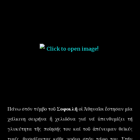
Πάνω στόν τύμβο τοῦ
Σοφοκλῆ
οἱ Ἀθηναῖοι ἔστησαν μία
χάλκινη σειρήνα ἤ χελιδόνα γιά νά ὑπενθυμίζει τή
γλυκύτητα τῆς ποίησής του καί τοῦ ἀπένειμαν θεϊκές
τιμές, θυσιάζοντας κάθε χρόνο στόν τάφο του. Στήν