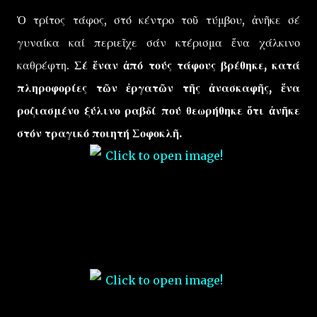
Ὁ τρίτος τάφος, στό κέντρο τοῦ τύμβου, ἀνῆκε σέ
γυναίκα καί περιεῖχε σάν κτέρισμα ἕνα χάλκινο
καθρέφτη.
Σέ ἕναν ἀπό τούς τάφους βρέθηκε, κατά
πληροφορίες τῶν ἐργατῶν τῆς ἀνασκαφῆς, ἕνα
ροζιασμένο ξύλινο ραβδί πού θεωρήθηκε ὅτι ἀνῆκε
στόν τραγικό ποιητή Σοφοκλῆ.