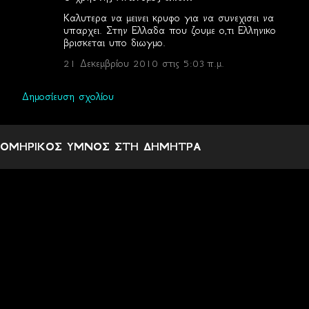
Σ
Καλυτερα να μεινει κρυφο για να συνεχισει να
χ
υπαρχει. Στην Ελλαδα που ζουμε ο,τι Ελληνικο
βρισκεται υπο διωγμο.
ό
λ
21 Δεκεμβρίου 2010 στις 5:03 π.μ.
ι
Δημοσίευση σχολίου
α
ΟΜΗΡΙΚΟΣ ΥΜΝΟΣ ΣΤΗ ΔΗΜΗΤΡΑ