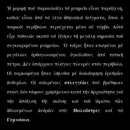
Ἡ μορφή πού παρουσιάζει τό μνημεῖο εἶναι παράξενη,
καθώς εἶναι ἀπό τά λίγα ἀθηναϊκά δείγματα, ὅπου ὁ
ταφικός περίβολος περιέχεται μέσα σέ τύμβο. Αὐτό
εἶχε πιθανῶς σκοπό νά ἐξάρει τή μεγάλη σημασία τοῦ
συγκεκριμένου μνημείου. Ὁ τοῖχος ἦταν κτισμένος μέ
μεγάλους ὀρθογωνισμένου ὀγκόλιθους ἀπό τοπική
πέτρα. Δέν ὑπάρχουν πλάγιες πλευρές στόν περίβολο.
Οἱ σαρκοφάγοι ἦταν λήκυθοι μέ διακόσμηση ἐρυθρῶν
ἀνθεμίων. Οἱ σιδερένιες
στλεγγίδες
πού βρέθηκαν
στούς δύο τάφους χρησίμευαν κατά τήν ἀρχαιότητα γιά
τήν ἀπόξεση τῆς σκόνης καί τοῦ ἱδρώτα τῶν
ἀθλουμένων ἀνδρῶν στίς
Παλαῖστρες
καί τά
Γυμνάσια
.