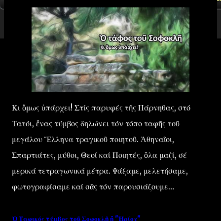
Κ
ι ὅμως ὑπάρχει! Στίς παρυφές τῆς Πάρνηθας, στό
Τατόι, ἕνας τύμβος δηλώνει τόν τόπο ταφῆς τοῦ
μεγάλου Ἕλληνα τραγικοῦ ποιητοῦ. Ἀθηναῖοι,
Σπαρτιάτες, μύθοι, Θεοί καί Ποιητές, ὅλα μαζί, σέ
μερικά τετραγωνικά μέτρα. Ψάξαμε, μελετήσαμε,
φωτογραφίσαμε καί σᾶς τόν παρουσιάζουμε…
Ὁ Ταφικός τύμβος τοῦ Σοφοκλῆ ἤ "Ἠρίον"