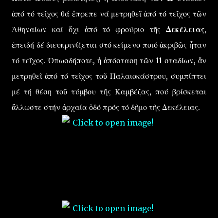
ἀπό τό τεῖχος θά ἔπρεπε νά μετρηθεῖ ἀπό τό τεῖχος τῶν
Ἀθηναίων καί ὄχι ἀπό τό φρούριο τῆς
Δεκέλειας
,
ἐπειδή δέ διευκρινίζεται στό κείμενο ποιό ἀκριβῶς ἦταν
τό τεῖχος. Ὁπωσδήποτε, ἡ ἀπόσταση τῶν 11 σταδίων, ἄν
μετρηθεῖ ἀπό τό τεῖχος τοῦ Παλαιοκάστρου, συμπίπτει
μέ τή θέση τοῦ τύμβου τῆς Καμβέζας, πού βρίσκεται
ἄλλωστε στήν ἀρχαία ὁδό πρός τό δῆμο τῆς Δεκέλειας.