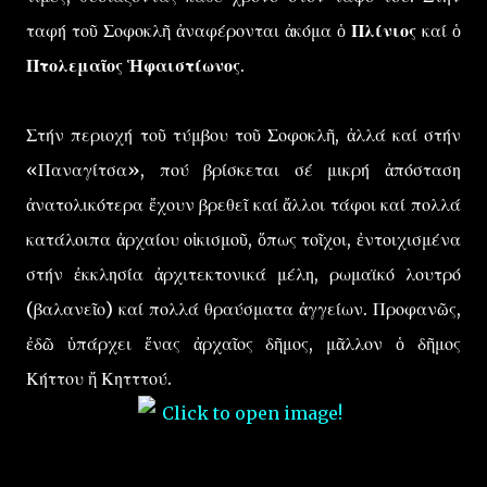
ταφή τοῦ Σοφοκλῆ ἀναφέρονται ἀκόμα ὁ
Πλίνιος
καί ὁ
Πτολεμαῖος Ἡφαιστίωνος
.
Στήν περιοχή τοῦ τύμβου τοῦ Σοφοκλῆ, ἀλλά καί στήν
«Παναγίτσα», πού βρίσκεται σέ μικρή ἀπόσταση
ἀνατολικότερα ἔχουν βρεθεῖ καί ἄλλοι τάφοι καί πολλά
κατάλοιπα ἀρχαίου οἰκισμοῦ, ὅπως τοῖχοι, ἐντοιχισμένα
στήν ἐκκλησία ἀρχιτεκτονικά μέλη, ρωμαϊκό λουτρό
(βαλανεῖο) καί πολλά θραύσματα ἀγγείων. Προφανῶς,
ἐδῶ ὑπάρχει ἕνας ἀρχαῖος δῆμος, μᾶλλον ὁ δῆμος
Κήττου ἤ Κητττού.