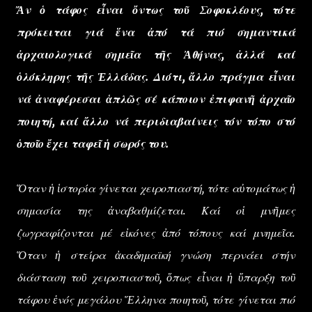
Ἄν ὁ τάφος εἶναι ὄντως τοῦ Σοφοκλέους, τότε
πρόκειται γιά ἕνα ἀπό τά πιό σημαντικά
ἀρχαιολογικά σημεῖα τῆς Ἀθήνας, ἀλλά καί
ὁλόκληρης τῆς Ἑλλάδας. Διότι, ἄλλο πράγμα εἶναι
νά ἀναφέρεσαι ἁπλῶς σέ κάποιον ἐπιφανῆ ἀρχαῖο
ποιητή, καί ἄλλο νά περιδιαβαίνεις τόν τόπο στό
ὁποῖο ἔχει ταφεῖ ἡ σωρός του.
Ὅταν ἡ ἱστορία γίνεται χειροπιαστή, τότε αὐτομάτως ἡ
σημασία της ἀναβαθμίζεται. Καί οἱ μνῆμες
ζωγραφίζονται μέ εἰκόνες ἀπό τόπους καί μνημεῖα.
Ὅταν ἡ στείρα ἀκαδημαϊκή γνώση περνάει στήν
διάσταση τοῦ χειροπιαστοῦ, ὅπως εἶναι ἡ ὕπαρξη τοῦ
τάφου ἑνός μεγάλου Ἕλληνα ποιητοῦ, τότε γίνεται πιό