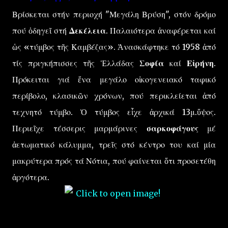
Βρίσκεται στήν περιοχή "Μεγάλη Βρύση", στόν δρόμο
πού ὁδηγεῖ στή
Δεκέλεια
. Παλαιότερα ἀναφέρεται καί
ὡς «τύμβος τῆς Καμβέζας». Ἀνασκάφτηκε τό 1958 ἀπό
τίς πριγκήπισσες τῆς Ἑλλάδας
Σοφία
καί
Εἰρήνη
.
Πρόκειται γιά ἕνα μεγάλο οἰκογενειακό ταφικό
περίβολο, κλασικῶν χρόνων, πού περικλείεται ἀπό
τεχνητό τύμβο. Ὁ τύμβος εἶχε ἀρχικά 13μ.ὕψος.
Περιεῖχε τέσσερις μαρμάρινες
σαρκοφάγους
μέ
ἀετωματικό κάλυμμα, τρεῖς στό κέντρο του καί μία
μακρύτερα πρός τά Νότια, πού φαίνεται ὅτι προσετέθη
ἀργότερα.