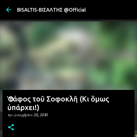
Μετάβαση στ
BISALTIS-ΒΙΣΑΛΤΗΣ @Official
Ὁ τάφος τοῦ Σοφοκλῆ (Kι ὅμως
ὑπάρχει!)
την
Δεκεμβρίου 20, 2010
ΑΡΧΙΚΗ
YOUTUBE
FACEBOOK
''ΜΑΓΕΜΕ