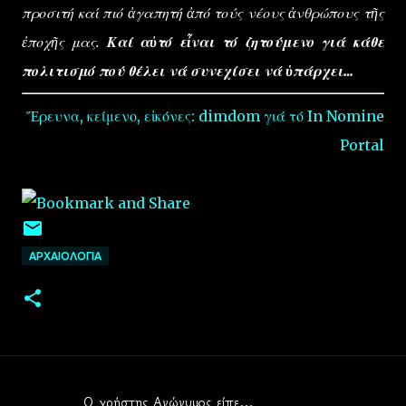
προσιτή καί πιό ἀγαπητή ἀπό τούς νέους ἀνθρώπους τῆς
ἐποχῆς μας.
Καί αὐτό εἶναι τό ζητούμενο γιά κάθε
πολιτισμό πού θέλει νά συνεχίσει νά ὑπάρχει…
Ἔρευνα, κείμενο, εἰκόνες: dimdom γιά τό In Nomine
Portal
ΑΡΧΑΙΟΛΟΓΙΑ
Ο χρήστης Ανώνυμος είπε…