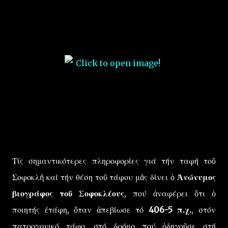
Τίς σημαντικότερες πληροφορίες γιά τήν ταφή τοῦ
Σοφοκλῆ καί τήν θέση τοῦ τάφου μᾶς δίνει ὁ
Ἀνώνυμος
βιογράφος τοῦ Σοφοκλέους
, πού ἀναφέρει ὅτι ὁ
ποιητής ἐτάφη, ὅταν ἀπεβίωσε τό
406-5 π.χ.
, στόν
πατρογονικό τάφο, στό δρόμο πού ὁδηγοῦσε στή