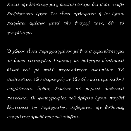
Κατά τήν ἐπίσκεψή μας, διαπιστώσαμε ὅτι στόν τύμβο
διεξάγονται ἔργα. Ἄν εἶναι πρόσφατα ἤ ἄν ἔχουν
παγώσει ἀμέσως μετά τήν ἔναρξή τους, δέν τό
γνωρίζουμε.
Ὁ χῶρος εἶναι περιφραγμένος μέ ἕνα συρματόπλεγμα
τό ὁποῖο καταρρέει. Γεμάτος μέ διάφορα οἰκοδομικά
ὑλικά καί μέ πολύ περισσότερα σκουπίδια. Τά
σκέπαστρα τῶν σαρκοφάγων (ἄν δέν κάνουμε λάθος)
στηρίζονται ὄρθια, δεμένα σέ μερικά ἀσθενικά
πευκάκια. Οἱ φωτογραφίες τοῦ ἄρθρου ἔχουν παρθεῖ
ἐξωτερικά της περίφραξης, σεβόμενοι τήν ἀσθενική,
συρμάτινη ὁριοθέτηση τοῦ τύμβου…