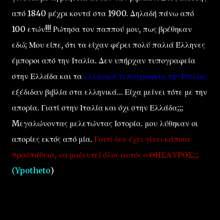
από 1840 μέχρι κοντά στα 1900. Δηλαδή πάνω από
100 ετών!!! Ρώτησα τον παππού μου, πως βρέθηκαν
εδώ; Μου είπε, ότι τα είχαν φέρει πολύ παλιά Έλληνες
έμποροι από την Ιταλία. Δεν υπήρχαν τυπογραφεία
στην Ελλάδα και τα
ελληνικά τυπογραφεία της Ιταλίας
εξέδιδαν βιβλία στα ελληνικά… Είχα μείνει τότε με την
απορία. Γιατί στην Ιταλία και όχι στην Ελλάδα;;;
Mεγαλώνοντας μελετώντας Ιστορία. μου λύθηκαν οι
απορίες εκτός από μία.
Γιατί δεν έχει γίνει κάποια
προσπάθεια, να μαζευτεί όλος αυτός ο ΘΗΣΑΥΡΟΣ;;;
(Ypotheto
)
Ας ταξιδέψουμε στην Τεργέστη σήμερα, με τη βοήθεια
του travelpaths.gr