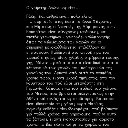
Ο χρήστης Ανώνυμος είπε…
Ράκη.. και ανθρώπινα.. πολυτελείας!
- Ο συμπαθέστατος κατά τα άλλα 56χρονος
κυρ-Μήτσιους ο Ντενεκές της Λάμπραινας στην
Κοκορίτσα, είναι σύγχρονος υπάκουος, καί
πιστός γεωκτήμων - γεωργός- καλλιεργητής,
όπως τα κελεύσματα των καιρών καί οι
σημερινές μονοκαλλιέργειες, επιβάλλουν καί
επιτάσσουν. Καλλιεργεί στο αγρόκτημα τού
χωριού ετησίως, λίγες χιλιάδες στρέμματα έφορης
γής. Μόνον μερικά από αυτά είναι δικά του από
κληρονομιά των γονιών του, καί προικώα της
γυναίκας του. Αρκετά από αυτά τα νοικιάζει,
χρόνια τώρα, έναντι μικρού τιμήματος, από τον
κουμπάρο του πού είναι μετανάστης στη
Γερμανία. Κάποια, είναι του παλιού του γείτονα,
του Μένιου, πού βρίσκεται οικογενειακώς στην
Αθήνα καί εργάζεται ως σερβιτόρος. Κάμποσα
είναι ιδιοκτησία της χήρας κυρα-Μαρίκας,
εγγονής ενδόξου Μακεδονομάχου, πού βρίσκεται
γιά πολλά χρόνια στο γηροκομείο, πού κι αυτά
τα ζάπωσε, έναντι ενοικιοστασίου για αόριστο
χρόνο, το ίδιο έκανε καί με τα χωράφια του