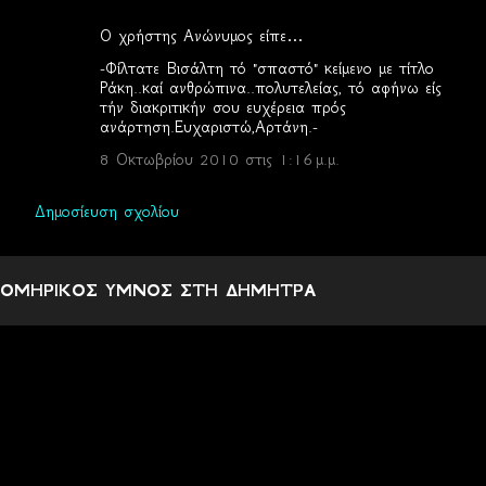
Ο χρήστης Ανώνυμος είπε…
-Φίλτατε Βισάλτη τό "σπαστό" κείμενο με τίτλο
Ράκη..καί ανθρώπινα..πολυτελείας, τό αφήνω είς
τήν διακριτικήν σου ευχέρεια πρός
ανάρτηση.Ευχαριστώ,Αρτάνη.-
8 Οκτωβρίου 2010 στις 1:16 μ.μ.
Δημοσίευση σχολίου
ΟΜΗΡΙΚΟΣ ΥΜΝΟΣ ΣΤΗ ΔΗΜΗΤΡΑ