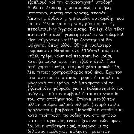
εξοπλισμό, καί την αγροτοτεχνική υποδομή.
Διαθέτει ελκυστήρες, μεταφορικά, αποθήκες,
υπόστεγα, συστήματα άροσης, σποράς,
λίπανσης, άρδευσης, ψεκασμών, συγκομιδής, πού
θα τον ζήλευε καί ο πρώτος ράντσομαν τής
πεπολιτισμένης Άγριας Δύσης. Τα έχει όλα τέλος
πάντων.Mιά αυλή γεμάτη εργαλεία καί σιδερικά!.
Είναι σύγχρονος νεοέλλην Αγρότης καί δεν
ψάχνεται, όπως άλλοι. Οδηγεί γυαλιστερό
θωρακισμένο Ναβάρα 4χ4 3500cm3 τούρμπο
ντίζελ, τρέφει κώμη καί περιποιημένο μούσι,
καπνίζει μάρλμπορο, πίνει τζάκ ντάνιελ. Πάει
από χόμπυ κυνήγι, μπάς καί χάσει μερικά κιλά,
λέει, τέτοιος χοντροκοιλαράς πού είναι. Έχει τον
Γεωπόνο του, από όπου προμηθεύεται όλα τα
γεωργικά του εφόδια, τά λιπάσματα καί τα
ζιζανιοκτόνα φάρμακα για τις καλλιεργητικές του
ανάγκες, πού τον συμβουλεύεται στο γραφείο
του, στις αποθήκες του. Σπέρνει μεταξύ των
άλλων, σιτάρια μαλακά-σκληρά, ζαχαρότευτλα,
αραβόσιτους, βαμβάκια. Παραδίδει ή αποθηκεύει,
κατά περίπτωση, τις σοδιές του στο εμπόριο
μετά τη συγκομιδή, έναντι εξευτελιστικών τιμών,
λαμβάνει επιδοτήσεις (!!!), σύμφωνα με τις
δηλώσεις τιμολογίων πώλησης προϊόντων,