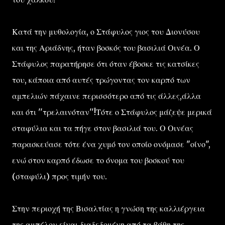
Κατά την μυθολογία, ο Στάφυλος γιος του Διονύσου
και της Αριάδνης, ήταν βοσκός του βασιλιά Οινέα. Ο
Στάφυλος παρατήρησε ότι όταν έβοσκε τις κατσίκες
του, κάποια από αυτές τρώγοντας τον καρπό των
αμπελιών πάχαινε περισσότερο από τις άλλες,άλλα
και ότι ''τρελαινόταν''!Τότε ο Στάφυλος μάζεψε μερικά
σταφύλια και τα πήγε στον βασιλιά του. Ο Οινέας
παρασκεύασε τότε ένα χυμό τον οποίο ονόμασε "οίνο",
ενώ στον καρπό έδωσε το όνομα του βοσκού του
(σταφύλι) προς τιμήν του.
Στην περιοχή της Βισαλτίας η γνώση της καλλιέργεια
της αμπέλου είναι διαδεδομένη από τα βάθη της