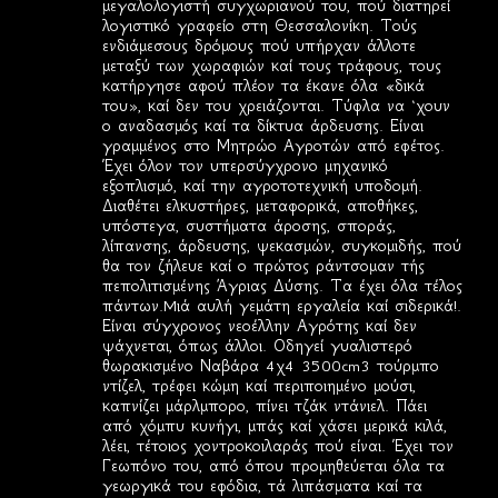
μεγαλολογιστή συγχωριανού του, πού διατηρεί
λογιστικό γραφείο στη Θεσσαλονίκη. Τούς
ενδιάμεσους δρόμους πού υπήρχαν άλλοτε
μεταξύ των χωραφιών καί τους τράφους, τους
κατήργησε αφού πλέον τα έκανε όλα «δικά
του», καί δεν του χρειάζονται. Τύφλα να ‘χουν
ο αναδασμός καί τα δίκτυα άρδευσης. Είναι
γραμμένος στο Μητρώο Αγροτών από εφέτος.
Έχει όλον τον υπερσύγχρονο μηχανικό
εξοπλισμό, καί την αγροτοτεχνική υποδομή.
Διαθέτει ελκυστήρες, μεταφορικά, αποθήκες,
υπόστεγα, συστήματα άροσης, σποράς,
λίπανσης, άρδευσης, ψεκασμών, συγκομιδής, πού
θα τον ζήλευε καί ο πρώτος ράντσομαν τής
πεπολιτισμένης Άγριας Δύσης. Τα έχει όλα τέλος
πάντων.Mιά αυλή γεμάτη εργαλεία καί σιδερικά!.
Είναι σύγχρονος νεοέλλην Αγρότης καί δεν
ψάχνεται, όπως άλλοι. Οδηγεί γυαλιστερό
θωρακισμένο Ναβάρα 4χ4 3500cm3 τούρμπο
ντίζελ, τρέφει κώμη καί περιποιημένο μούσι,
καπνίζει μάρλμπορο, πίνει τζάκ ντάνιελ. Πάει
από χόμπυ κυνήγι, μπάς καί χάσει μερικά κιλά,
λέει, τέτοιος χοντροκοιλαράς πού είναι. Έχει τον
Γεωπόνο του, από όπου προμηθεύεται όλα τα
γεωργικά του εφόδια, τά λιπάσματα καί τα