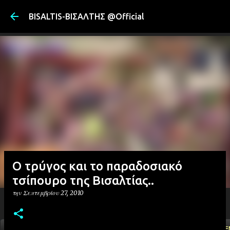
Μετάβαση στ
BISALTIS-ΒΙΣΑΛΤΗΣ @Official
Ο τρύγος και το παραδοσιακό
τσίπουρο της Βισαλτίας..
την
Σεπτεμβρίου 27, 2010
ΑΡΧΙΚΗ
YOUTUBE
FACEBOOK
''ΜΑΓΕΜΕ