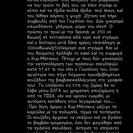
να του τρώνε το βιός του, να πάνε στράφι οι
κόποι καί τα έξοδα-πολλά έξοδα- πού έκανε, καί
του δέθηκε κόμπος η ψυχή!. Ζήτησε καί πήρε
συμβουλές από τον Γεωπόνο του. Δύο ψεκασμοί
οπωσδήποτε, γλήγορα, αύριο του είπε!!!. Ο
πρώτος το πρωί με την δροσιά, με 250 ml
θanateξ σέ πεντακόσια κιλά νερό ανά στρέμμα,
καί ο δεύτερος μετά δέκα ημέρες επανάληψη με
300mlθanateξ/500klgνερό ανά στρέμμα. Και ω!
του θαύματος πρόλαβε το κακό καί τη συμφορά
ο Κυρ-Μήτσιους. Πέτυχε με τους δύο ψεκασμούς
την καταπολέμηση των πράσινων σκουληκιών
κατά 57,67 % του είπε ο Γεωπόνος του, όταν
αργότερα του πήγε δείγματα προσβεβλημένων
κουζάδων της βαμβακοκαλλιέργειας στο γραφείο
του!. Το υπόλοιπο 42,33% της ζημίας θα το
λάβει μέσω ΕΛΓΑ ως χρηματική αποζημίωση ή
από τα ΠΣΕΑ, εάν καί εφόσον εγκριθεί, με
αυτόματη κατάθεση στον λογαριασμό του…
-Πρίν λίγες ήμερες ο Κυρ-Μήτσιους μάζεψε τα
καρούλια μέ τα πολυμπέκ, τέρμα τα ποτίσματα.
Οι κουζάδες άρχισαν να σκάζουν καί να βγαίνει
το βαμβάκι κρεμασμένο, όσο δεν φαγώθηκε από
τα πράσινα σκουλήκια.. άσπρισε το απέραντο