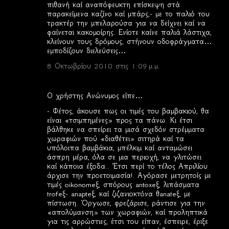
πιθανή καί αναπόφευκτη επίσκεψη στά
παρακείμενα καζίνο καί μπάρς,- με το παλιό του
τρακτέρ την μπελαρούσα για να δείχνει καί να
φαίνεται κακομοίρης. Ενίοτε καίνε παλιά λάστιχα,
κλείνουν τους δρόμους, στήνουν οδοφράγματα…
εμποδίζουν διελεύσεις…
8 Οκτωβρίου 2010 στις 1:09 μ.μ.
Ο χρήστης Ανώνυμος είπε…
- Φέτος, άκουσε πως οι τιμές του βαμβακιού, θα
είναι «τσιμπημένες» προς τα πάνω. Κι έτσι
βάλθηκε να σπείρει τα μισά σχεδόν στρέμματα
χωραφιών πού «διαθέτει» σιτηρά καί τα
υπόλοιπα βαμβάκια, μπέλκιμ καί ανταμώσει
άσπρη μέρα, όλα σε μια περιοχή, να γλιτώσει
καί κάποια έξοδα.. Έτσι περί το τέλος Απριλίου
άρχισε την προετοιμασία!. Αγόρασε μετρητοίς με
τιμές oikonomeξ, σπόρους antoxeξ, λιπάσματα
trofeξ- anapteξ, καί ζιζανιοκτόνα θanateξ, με
πίστωση. Όργωσε, φρεζάρισε, ράντισε για την
«απολύμανση» των χωραφιών, καί προληπτικά
για τις αρρώστιες, έτσι του είπαν, έσπειρε, έριξε