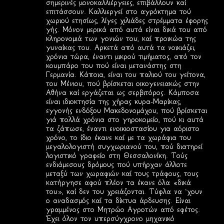
σημερινές μονοκαλλιέργειες, επιβάλλουν καί
α
επιτάσσουν. Καλλιεργεί στο αγρόκτημα τού
χωριού ετησίως, λίγες χιλιάδες στρέμματα έφορης
γής. Μόνον μερικά από αυτά είναι δικά του από
κληρονομιά των γονιών του, καί προικώα της
γυναίκας του. Αρκετά από αυτά τα νοικιάζει,
χρόνια τώρα, έναντι μικρού τιμήματος, από τον
κουμπάρο του πού είναι μετανάστης στη
Γερμανία. Κάποια, είναι του παλιού του γείτονα,
του Μένιου, πού βρίσκεται οικογενειακώς στην
Αθήνα καί εργάζεται ως σερβιτόρος. Κάμποσα
είναι ιδιοκτησία της χήρας κυρα-Μαρίκας,
εγγονής ενδόξου Μακεδονομάχου, πού βρίσκεται
γιά πολλά χρόνια στο γηροκομείο, πού κι αυτά
τα ζάπωσε, έναντι ενοικιοστασίου για αόριστο
χρόνο, το ίδιο έκανε καί με τα χωράφια του
μεγαλολογιστή συγχωριανού του, πού διατηρεί
λογιστικό γραφείο στη Θεσσαλονίκη. Τούς
ενδιάμεσους δρόμους πού υπήρχαν άλλοτε
μεταξύ των χωραφιών καί τους τράφους, τους
κατήργησε αφού πλέον τα έκανε όλα «δικά
του», καί δεν του χρειάζονται. Τύφλα να ‘χουν
ο αναδασμός καί τα δίκτυα άρδευσης. Είναι
γραμμένος στο Μητρώο Αγροτών από εφέτος.
Έχει όλον τον υπερσύγχρονο μηχανικό