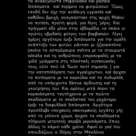
τα αναλογούντα επιφανειακά καί βασικά
λιπάσματα.. καί περίμενε να φυτρώσουν. Όμως,
επειδή δεν είχε την ανάλογη υγρασία καί
καθόλου βροχή, αναγκάστηκε στις αρχές Μαΐου
να ποτίσει, πρώτη φορά, για λίγες ΄μέρες. Και
πράγματι είδε μέσα στην εβδομάδα, να σκάνε οι
πρώτες υβριδικές φύτρες των βαμβακιών. Λίγες
ημέρες αργότερα έριξε λιπάσματα για την ομαλή
ανάπτυξη των φυτών, ράντισε με ζιζανιοκτόνα
(εκείνα τα ασπρόμαυρα σκίτσα με τα σταυρωτά
κόκαλα καί τις ανθρώπινες νεκροκεφαλές με τα
ψιλά γράμματα στις πλαστικές συσκευασίες
τους, ούτε πού τά ‘δωσε ποτέ σημασία..) για
την καταπολέμηση των αγριόχορτων, καί άρχισε
τα ποτίσματα με τα καρούλια καί τα πολυμπέκ,
από τα υπάρχοντα δίκτυα άρδευσης καί τις
γεωτρήσεις του. Και αμέσως μετά έκανε τα
καρικιάσματα, ταυτόχρονα με τα πρώτα
σκαλίσματα με το σκαλιστικό του μηχάνημα,
έριξε τα διαφυλλικά λιπάσματα. Αργότερα
προσέλαβε εποχικούς οικονομικούς εργάτες γής
από τη γείτονα χώρα, άρχισε τα σκαλίσματα,
πλήρωσε μετρητοίς ακριβά μεροκάματα, όπως
άλλως τε κάμνει κάθε χρόνο. Αφού οι γιοί του
σπουδάζουν, ο Θέμης στην Μπολόνια