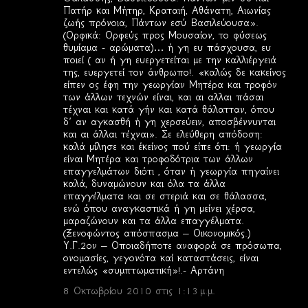
Πατήρ και Μήτηρ, Κραταιή, Αθάνατη, Αιωνίας
ζωής πρόνοια, Πάντων εσύ Βασιλεύουσα».
(Ορφικά: Ορφεύς προς Μουσαίον, το φύσεως
θυμίαμα - αρώματα)… ή γη ευ πάσχουσα, ευ
ποιεί ( αν ή γη ευεργετείται με την καλλιέργειά
της, ευεργετεί τον άνθρωπο!. «καλώς δε κακείνος
είπεν ος έφη την γεωργίαν Μητέρα και τροφόν
των άλλων τεχνών είναι, και αι αλλαι πάσαι
τέχναι και κατά γήν και κατά θάλατταν, όπου
δ΄ αν αγκασθή ή γη χερσεύειν, αποσβέννυνται
και αι άλλαι τέχναι». Σε ελεύθερη απόδοση:
καλά μίλησε και έκείνος πού είπε ότι: ή γεωργία
είναι Μητέρα και τροφοδότρια των άλλων
επαγγελμάτων διότι , όταν ή γεωργία πηγαίνει
καλά, δυναμώνουν και όλα τα άλλα
επαγγέλματα και σε στεριά και σε θάλασσα,
ενώ όπου αναγκαστικά ή γη μείνει χέρσα,
μαραζώνουν και τα άλλα επαγγέλματα.
(Ξενοφώντος απόσπασμα – Οικονομικός.)
Υ.Γ.2ον – Οποιαδήποτε αναφορά σε πρόσωπα,
ονομασίες, γεγονότα καί καταστάσεις, είναι
εντελώς «συμπτωματική»!.- Αρτάνη
8 Οκτωβρίου 2010 στις 1:13 μ.μ.