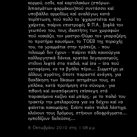
κορμού, οσδε, καί καρτελακίων (σπόρων-
λιπασμάτων-φαρμάκων)πού συντάσσει καί
υποβάλλει αρμοδίως καί αναλόγως κατά
περίπτωση, πού πολύ το ΄φχαριστιέται καί το
χαίρεται, παίρνει επιστροφές Φ.Π.Α., ξοφλά τον
γεωπόνο του, τους ιδιοκτήτες των χωραφιών
πού νοικιάζει, τον μαστρο-Θύμιο τον γκαραζιέρη,
το πρατήριο καυσίμων, το ΤΟΕΒ της περιοχής
του, τα γραμμάτια στην τράπεζα, - που
τελειωμό δεν έχουν - παίρνει πάλι καινούργια
καλλιεργητικά δάνεια, κρατάει λογαριασμούς,
στέλνει λεφτά στα παιδιά, καί ίσα – ίσα πού
καταφέρνει, να τα βγάλει πέρα… Συμμετέχει με
άλλους αγρότες, όποτε παραστεί ανάγκη, για
διεκδίκηση των δίκαιων αιτημάτων τους, σε
μπλόκα, κατά προτίμηση στα σύνορα,- για
πιθανή καί αναπόφευκτη επίσκεψη στά
παρακείμενα καζίνο καί μπάρς,- με το παλιό του
τρακτέρ την μπελαρούσα για να δείχνει καί να
φαίνεται κακομοίρης. Ενίοτε καίνε παλιά λάστιχα,
κλείνουν τους δρόμους, στήνουν οδοφράγματα…
εμποδίζουν διελεύσεις…
8 Οκτωβρίου 2010 στις 1:08 μ.μ.