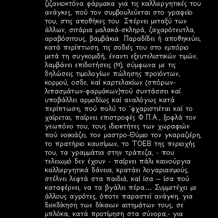
ζιζανιοκτόνα φάρμακα για τις καλλιεργητικές του
ανάγκες, πού τον συμβουλεύεται στο γραφείο
του, στις αποθήκες του. Σπέρνει μεταξύ των
άλλων, σιτάρια μαλακά-σκληρά, ζαχαρότευτλα,
αραβόσιτους, βαμβάκια. Παραδίδει ή αποθηκεύει,
κατά περίπτωση, τις σοδιές του στο εμπόριο
μετά τη συγκομιδή, έναντι εξευτελιστικών τιμών,
λαμβάνει επιδοτήσεις (!!!), σύμφωνα με τις
δηλώσεις τιμολογίων πώλησης προϊόντων,
κορμού, οσδε, καί καρτελακίων (σπόρων-
λιπασμάτων-φαρμάκων)πού συντάσσει καί
υποβάλλει αρμοδίως καί αναλόγως κατά
περίπτωση, πού πολύ το ΄φχαριστιέται καί το
χαίρεται, παίρνει επιστροφές Φ.Π.Α., ξοφλά τον
γεωπόνο του, τους ιδιοκτήτες των χωραφιών
πού νοικιάζει, τον μαστρο-Θύμιο τον γκαραζιέρη,
το πρατήριο καυσίμων, το ΤΟΕΒ της περιοχής
του, τα γραμμάτια στην τράπεζα, - που
τελειωμό δεν έχουν - παίρνει πάλι καινούργια
καλλιεργητικά δάνεια, κρατάει λογαριασμούς,
στέλνει λεφτά στα παιδιά, καί ίσα – ίσα πού
καταφέρνει, να τα βγάλει πέρα… Συμμετέχει με
άλλους αγρότες, όποτε παραστεί ανάγκη, για
διεκδίκηση των δίκαιων αιτημάτων τους, σε
μπλόκα, κατά προτίμηση στα σύνορα,- για