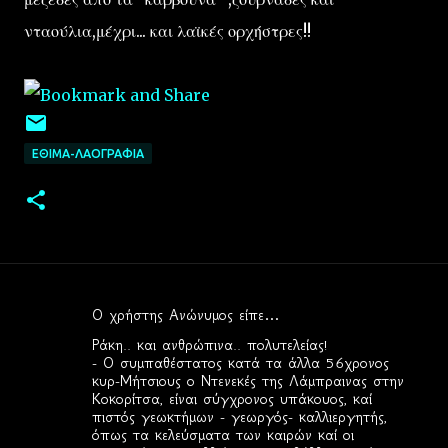
νταούλια,μέχρι... και λαϊκές ορχήστρες!!
ΕΘΙΜΑ-ΛΑΟΓΡΑΦΙΑ
Ο χρήστης Ανώνυμος είπε…
Σ
Ράκη.. και ανθρώπινα.. πολυτελείας!
χ
- Ο συμπαθέστατος κατά τα άλλα 56χρονος
κυρ-Μήτσιους ο Ντενεκές της Λάμπραινας στην
ό
Κοκορίτσα, είναι σύγχρονος υπάκουος, καί
λ
πιστός γεωκτήμων - γεωργός- καλλιεργητής,
όπως τα κελεύσματα των καιρών καί οι
ι