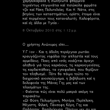
χαμηλοκάβαλα ή σωληνωτά φθαρμένα
τεχνιέντως επιγωνάτια καί πισώκολα φιρμάτα
τζίν καί Ράκη Πολυτελείας. Και !!!. Νάτα, στις
βιτρίνες των καταστημάτων, ορίστε, έτοιμα είναι
καί περιμένουν τους καταναλωτές. Καλοφόρετα,
καί είς άλλα με Υγεία.-
8 Οκτωβρίου 2010 στις 1:12 μ.μ.
Ο χρήστης Ανώνυμος είπε…
Υ.Γ.1ον - Και η άδολη περιέργεια ρωτάει
κραυγάζοντας νηφάλια την απληστία καί τους
αρμοδίους. Ποιος από εσάς νοιάζεται άραγε
αληθινά γιά τους καρκίνους, τις καρκινογενέσεις,
τις καρδιοπάθειες, τα εγκεφαλικά, που θερίζουν
τον πληθυσμό;. Πότε θα πάψει τούτο το
διαχρονικό ανοσιούργημα, η βεβήλωση καί η
δολοφονία της Μάνας Γης μας καί των
πλασμάτων της;.
- Φαίνεται πώς είναι πολύ μακριά ακόμη τα
παρακάτω:
«Ω! Φύση Πολυμήχανη, Μητέρα, Περίπλοκη,
Μέγιστη, Φιλική, Πάνσοφη Κόρη, Γης και
Θαλάσσης, Βασιλεύουσα. Πάντων μεν συ και