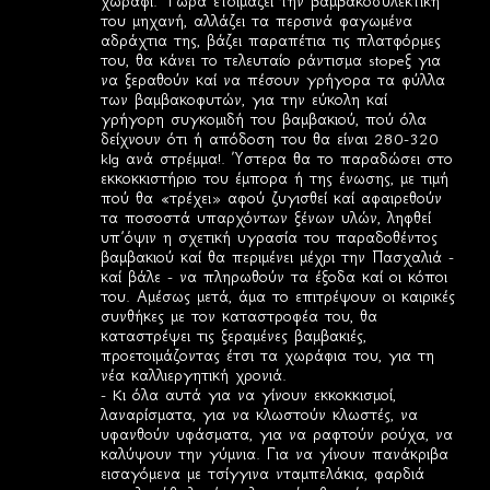
χωράφι. Τώρα ετοιμάζει την βαμβακοσυλεκτική
του μηχανή, αλλάζει τα περσινά φαγωμένα
αδράχτια της, βάζει παραπέτια τις πλατφόρμες
του, θα κάνει το τελευταίο ράντισμα stopeξ για
να ξεραθούν καί να πέσουν γρήγορα τα φύλλα
των βαμβακοφυτών, για την εύκολη καί
γρήγορη συγκομιδή του βαμβακιού, πού όλα
δείχνουν ότι ή απόδοση του θα είναι 280-320
klg ανά στρέμμα!. Ύστερα θα το παραδώσει στο
εκκοκκιστήριο του έμπορα ή της ένωσης, με τιμή
πού θα «τρέχει» αφού ζυγισθεί καί αφαιρεθούν
τα ποσοστά υπαρχόντων ξένων υλών, ληφθεί
υπ΄όψιν η σχετική υγρασία του παραδοθέντος
βαμβακιού καί θα περιμένει μέχρι την Πασχαλιά -
καί βάλε - να πληρωθούν τα έξοδα καί οι κόποι
του. Αμέσως μετά, άμα το επιτρέψουν οι καιρικές
συνθήκες με τον καταστροφέα του, θα
καταστρέψει τις ξεραμένες βαμβακιές,
προετοιμάζοντας έτσι τα χωράφια του, για τη
νέα καλλιεργητική χρονιά.
- Kι όλα αυτά για να γίνουν εκκοκκισμοί,
λαναρίσματα, για να κλωστούν κλωστές, να
υφανθούν υφάσματα, για να ραφτούν ρούχα, να
καλύψουν την γύμνια. Για να γίνουν πανάκριβα
εισαγόμενα με τσίγγινα νταμπελάκια, φαρδιά