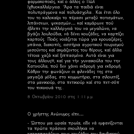
φαρμακοποιός, καί ο άλλος ο Πώλ
Ιχθυοκαλλιέργεια. ’Άρα τα παιδιά είναι
πολυπράγμονα καί πολυάσχολα.. Και έτσι όλο
του το καλοκαίρι το πέρασε μεταξύ ποτισμάτων,
λιπάνσεων, ψεκασμών… καί καμάρωνε πού
έβλεπε την καλλιέργειά του να μεγαλώνει, να
βγάζει λουλούδια, νά δένει κουζάδες, να καρπίζει
καρπούς. Ποιός νοιάζεται τώρα για κρουαζιέρες,
μπάνια, διακοπές, εισιτήρια αγροτικού τουρισμού
μεσούντος καί ακμάζοντος του θέρους, καί άλλα
τέτοια χαζά καί ξιππασμένα. Αυτά είναι για
τους άλλους!!!, καί για τήν γυναικούλα του την
Κατινούλα, πού δεν χάνει εκδρομή για εκδρομή.
Κάθριν την φωνάζουν οι φιλενάδες της στα
μαγαζιά μόδας, στο κομμωτήριο, στα σιλουιτέξ,
στα μανικιούρ, στα πετικιούρ καί στο πετ-σόπ
του πεκινουά της..
8 Οκτωβρίου 2010 στις 1:11 μ.μ.
Ο χρήστης Ανώνυμος είπε…
- Ώσπου μια ωραία πρωία, είδε νά εμφανίζονται
τα πρώτα πράσινα σκουλήκια να
κατασπαράζουν τους κουζάδες του βαμβακιού,