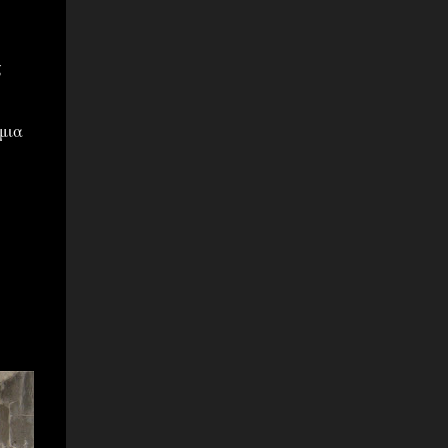
ς
μια