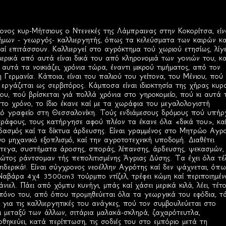
νος κυρ-Μήτσιους ο Ντενεκές της Λάμπραινας στην Κοκορίτσα, είν
μων - γεωργός- καλλιεργητής, όπως τα κελεύσματα των καιρών καί
 καί επιτάσσουν. Καλλιεργεί στο αγρόκτημα τού χωριού ετησίως, λίγ
μερικά από αυτά είναι δικά του από κληρονομιά των γονιών του, κα
υτά τα νοικιάζει, χρόνια τώρα, έναντι μικρού τιμήματος, από τον
Γερμανία. Κάποια, είναι του παλιού του γείτονα, του Μένιου, πού
 εργάζεται ως σερβιτόρος. Κάμποσα είναι ιδιοκτησία της χήρας κυρ
υ, πού βρίσκεται γιά πολλά χρόνια στο γηροκομείο, πού κι αυτά 
στο χρόνο, το ίδιο έκανε καί με τα χωράφια του μεγαλολογιστή
ικό γραφείο στη Θεσσαλονίκη. Τούς ενδιάμεσους δρόμους πού υπήρ
ράφους, τους κατήργησε αφού πλέον τα έκανε όλα «δικά του», καί
αδασμός καί τα δίκτυα άρδευσης. Είναι γραμμένος στο Μητρώο Αγρ
ο μηχανικό εξοπλισμό, καί την αγροτοτεχνική υποδομή. Διαθέτει
στεγα, συστήματα άροσης, σποράς, λίπανσης, άρδευσης, ψεκασμών,
ρώτος ράντσομαν τής πεπολιτισμένης Άγριας Δύσης. Τα έχει όλα τέ
ιδερικά!. Είναι σύγχρονος νεοέλλην Αγρότης καί δεν ψάχνεται, όπω
Ναβάρα 4χ4 3500cm3 τούρμπο ντίζελ, τρέφει κώμη καί περιποιημέν
άνιελ. Πάει από χόμπυ κυνήγι, μπάς καί χάσει μερικά κιλά, λέει, τέτο
ωπόνο του, από όπου προμηθεύεται όλα τα γεωργικά του εφόδια, τ
για τις καλλιεργητικές του ανάγκες, πού τον συμβουλεύεται στο
ει μεταξύ των άλλων, σιτάρια μαλακά-σκληρά, ζαχαρότευτλα,
θηκεύει, κατά περίπτωση, τις σοδιές του στο εμπόριο μετά τη