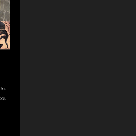
σει
και