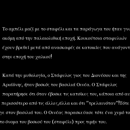
Το αμπέλι μαζί με το σταφύλι και τα παράγωγα του ήταν γ
ακόμη από την παλαιολιθική εποχή. Κουκούτσια σταφυλιών
έχουν βρεθεί μετά από ανασκαφές σε κατοικίες που ανάγοντ
''ΜΑΓΕΜΕΝΕΣ'' /PROJECT
ΣΧΕΤΙΚΑ/ABOUT
στην εποχή του χαλκού!
Κατά την μυθολογία, ο Στάφυλος γιος του Διονύσου και της
Αριάδνης, ήταν βοσκός του βασιλιά Οινέα. Ο Στάφυλος
παρατήρησε ότι όταν έβοσκε τις κατσίκες του, κάποια από αυ
ερισσότερο από τις άλλες,άλλα και ότι ''τρελαινόταν''!Τότε
γε στον βασιλιά του. Ο Οινέας παρασκεύασε τότε ένα χυμό τ
το όνομα του βοσκού του (σταφύλι) προς τιμήν του.