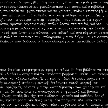
λαμβάνει επιδοτήσεις (!!!), σύμφωνα με τις δηλώσεις τιμολογίων πώλ
κίων (σπόρων-λιπασμάτων-φαρμάκων)πού συντάσσει καί υποβάλλει
πού πολύ το ΄φχαριστιέται καί το χαίρεται, παίρνει επιστροφές Φ.
 των χωραφιών πού νοικιάζει, τον μαστρο-Θύμιο τον γκαραζιέρη, τ
ής του, τα γραμμάτια στην τράπεζα, - που τελειωμό δεν έχουν -
άνεια, κρατάει λογαριασμούς, στέλνει λεφτά στα παιδιά, καί ίσα – 
μμετέχει με άλλους αγρότες, όποτε παραστεί ανάγκη, για διεκδίκη
, κατά προτίμηση στα σύνορα,- για πιθανή καί αναπόφευκτη επίσκ
το παλιό του τρακτέρ την μπελαρούσα για να δείχνει καί να φαίνετ
α, κλείνουν τους δρόμους, στήνουν οδοφράγματα…εμποδίζουν διελεύ
κιού, θα είναι «τσιμπημένες» προς τα πάνω. Κι έτσι βάλθηκε να σπε
 «διαθέτει» σιτηρά καί τα υπόλοιπα βαμβάκια, μπέλκιμ καί ανταμ
τώσει καί κάποια έξοδα.. Έτσι περί το τέλος Απριλίου άρχισε την
ές oikonomeξ, σπόρους antoxeξ, λιπάσματα trofeξ- anapteξ, καί
ωσε, φρεζάρισε, ράντισε για την «απολύμανση» των χωραφιών, καί
είπαν, έσπειρε, έριξε τα αναλογούντα επιφανειακά καί βασικά
. Όμως, επειδή δεν είχε την ανάλογη υγρασία καί καθόλου βροχή,
ι, πρώτη φορά, για λίγες ΄μέρες. Και πράγματι είδε μέσα στην
ς φύτρες των βαμβακιών. Λίγες ημέρες αργότερα έριξε λιπάσματα γι