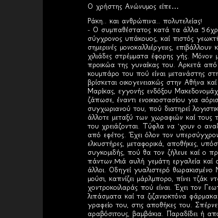
Ο χρήστης Ανώνυμος είπε…
Ράκη.. και ανθρώπινα.. πολυτελείας!
- Ο συμπαθέστατος κατά τα άλλα 56χρο
σύγχρονος υπάκουος, καί πιστός γεωκτή
σημερινές μονοκαλλιέργειες, επιβάλλουν
χιλιάδες στρέμματα έφορης γής. Μόνον 
προικώα της γυναίκας του. Αρκετά από α
κουμπάρο του πού είναι μετανάστης στη 
βρίσκεται οικογενειακώς στην Αθήνα καί
Μαρίκας, εγγονής ενδόξου Μακεδονομάχο
ζάπωσε, έναντι ενοικιοστασίου για αόρι
συγχωριανού του, πού διατηρεί λογιστ
άλλοτε μεταξύ των χωραφιών καί τους τ
του χρειάζονται. Τύφλα να ‘χουν ο αν
από εφέτος. Έχει όλον τον υπερσύγχρον
ελκυστήρες, μεταφορικά, αποθήκες, υπό
συγκομιδής, πού θα τον ζήλευε καί ο π
πάντων.Mιά αυλή γεμάτη εργαλεία καί σ
άλλοι. Οδηγεί γυαλιστερό θωρακισμένο 
μούσι, καπνίζει μάρλμπορο, πίνει τζάκ ντ
χοντροκοιλαράς πού είναι. Έχει τον Γε
λιπάσματα καί τα ζιζανιοκτόνα φάρμακα 
γραφείο του, στις αποθήκες του. Σπέρν
αραβόσιτους, βαμβάκια. Παραδίδει ή απο