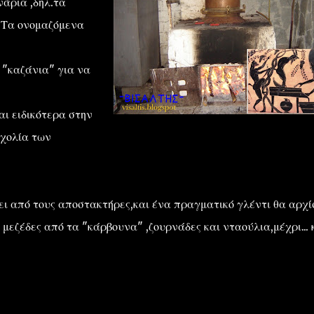
άρια ,δηλ.τα
.Τα ονομαζόμενα
 "καζάνια" για να
ι ειδικότερα στην
σχολία των
έει από τους αποστακτήρες,και ένα πραγματικό γλέντι θα αρχί
 μεζέδες από τα "κάρβουνα" ,ζουρνάδες και νταούλια,μέχρι... 