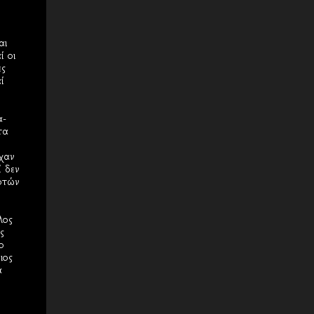
αι
 οι
ες
ί
α-
τα
χαν
 δεν
οτών
λος
ς
ο
ιος
ά