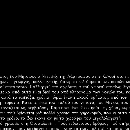
νος κυρ-Μήτσιους ο Ντενεκές της Λάμπραινας στην Κοκορίτσα, είν
μων - γεωργός- καλλιεργητής, όπως τα κελεύσματα των καιρών καί
 καί επιτάσσουν. Καλλιεργεί στο αγρόκτημα τού χωριού ετησίως, λίγ
μερικά από αυτά είναι δικά του από κληρονομιά των γονιών του, κα
υτά τα νοικιάζει, χρόνια τώρα, έναντι μικρού τιμήματος, από τον
Γερμανία. Κάποια, είναι του παλιού του γείτονα, του Μένιου, πού
 εργάζεται ως σερβιτόρος. Κάμποσα είναι ιδιοκτησία της χήρας κυρ
υ, πού βρίσκεται γιά πολλά χρόνια στο γηροκομείο, πού κι αυτά 
στο χρόνο, το ίδιο έκανε καί με τα χωράφια του μεγαλολογιστή
ικό γραφείο στη Θεσσαλονίκη. Τούς ενδιάμεσους δρόμους πού υπήρ
ράφους, τους κατήργησε αφού πλέον τα έκανε όλα «δικά του», καί