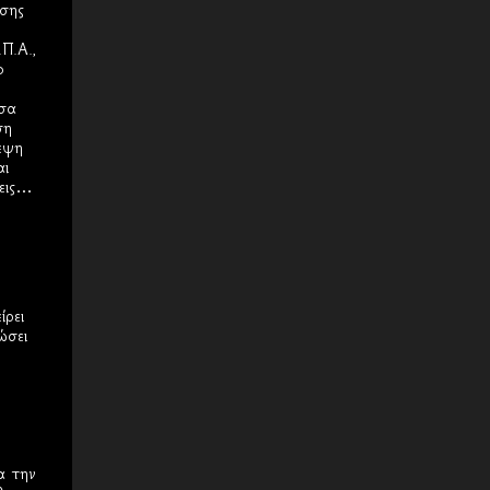
ησης
Π.Α.,
ο
ίσα
ση
εψη
αι
σεις…
ίρει
ώσει
α την