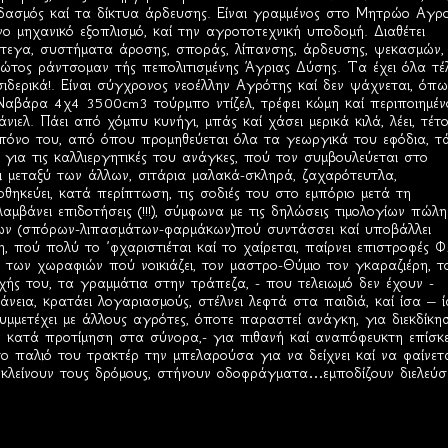
αδασμός καί τα δίκτυα άρδευσης. Είναι γραμμένος στο Μητρώο Αγρ
ο μηχανικό εξοπλισμό, καί την αγροτοτεχνική υποδομή. Διαθέτει
στεγα, συστήματα άροσης, σποράς, λίπανσης, άρδευσης, ψεκασμών,
ρώτος ράντσομαν τής πεπολιτισμένης Άγριας Δύσης. Τα έχει όλα τέ
ιδερικά!. Είναι σύγχρονος νεοέλλην Αγρότης καί δεν ψάχνεται, όπω
Ναβάρα 4χ4 3500cm3 τούρμπο ντίζελ, τρέφει κώμη καί περιποιημέν
άνιελ. Πάει από χόμπυ κυνήγι, μπάς καί χάσει μερικά κιλά, λέει, τέτο
ωπόνο του, από όπου προμηθεύεται όλα τα γεωργικά του εφόδια, τ
για τις καλλιεργητικές του ανάγκες, πού τον συμβουλεύεται στο
ει μεταξύ των άλλων, σιτάρια μαλακά-σκληρά, ζαχαρότευτλα,
θηκεύει, κατά περίπτωση, τις σοδιές του στο εμπόριο μετά τη
λαμβάνει επιδοτήσεις (!!!), σύμφωνα με τις δηλώσεις τιμολογίων πώλ
κίων (σπόρων-λιπασμάτων-φαρμάκων)πού συντάσσει καί υποβάλλει
πού πολύ το ΄φχαριστιέται καί το χαίρεται, παίρνει επιστροφές Φ.
 των χωραφιών πού νοικιάζει, τον μαστρο-Θύμιο τον γκαραζιέρη, τ
ής του, τα γραμμάτια στην τράπεζα, - που τελειωμό δεν έχουν -
άνεια, κρατάει λογαριασμούς, στέλνει λεφτά στα παιδιά, καί ίσα – 
μμετέχει με άλλους αγρότες, όποτε παραστεί ανάγκη, για διεκδίκη
, κατά προτίμηση στα σύνορα,- για πιθανή καί αναπόφευκτη επίσκ
το παλιό του τρακτέρ την μπελαρούσα για να δείχνει καί να φαίνετ
α, κλείνουν τους δρόμους, στήνουν οδοφράγματα…εμποδίζουν διελεύ