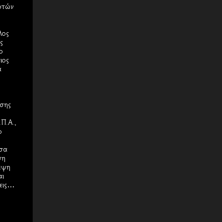
οτών
λος
ς
ο
ιος
ά
ησης
Π.Α.,
ο
ίσα
ση
εψη
αι
σεις…