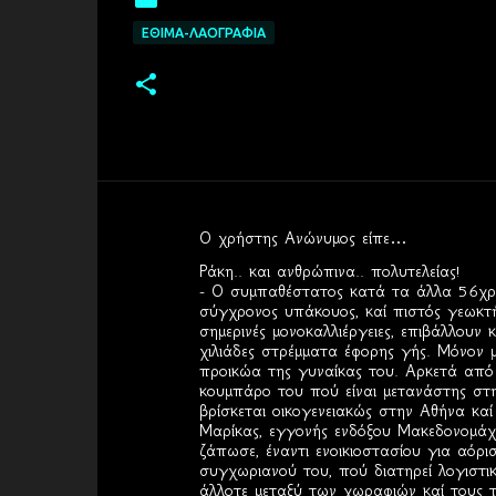
ΕΘΙΜΑ-ΛΑΟΓΡΑΦΙΑ
Ο χρήστης Ανώνυμος είπε…
Σ
Ράκη.. και ανθρώπινα.. πολυτελείας!
χ
- Ο συμπαθέστατος κατά τα άλλα 56χρο
σύγχρονος υπάκουος, καί πιστός γεωκτή
ό
σημερινές μονοκαλλιέργειες, επιβάλλουν
λ
χιλιάδες στρέμματα έφορης γής. Μόνον 
προικώα της γυναίκας του. Αρκετά από α
ι
κουμπάρο του πού είναι μετανάστης στη 
α
βρίσκεται οικογενειακώς στην Αθήνα καί
Μαρίκας, εγγονής ενδόξου Μακεδονομάχο
ζάπωσε, έναντι ενοικιοστασίου για αόρι
συγχωριανού του, πού διατηρεί λογιστ
άλλοτε μεταξύ των χωραφιών καί τους τ