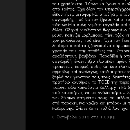
του χρειάζονται. Τύφλα να ‘χουν ο αν
από εφέτος. Έχει όλον τον υπερσύγχρον
ελκυστήρες, μεταφορικά, αποθήκες, υπό
συγκομιδής, πού θα τον ζήλευε καί ο π
πάντων.Mιά αυλή γεμάτη εργαλεία καί σ
άλλοι. Οδηγεί γυαλιστερό θωρακισμένο 
μούσι, καπνίζει μάρλμπορο, πίνει τζάκ ντ
χοντροκοιλαράς πού είναι. Έχει τον Γε
λιπάσματα καί τα ζιζανιοκτόνα φάρμακα 
γραφείο του, στις αποθήκες του. Σπέρν
αραβόσιτους, βαμβάκια. Παραδίδει ή απο
συγκομιδή, έναντι εξευτελιστικών τιμών, 
προϊόντων, κορμού, οσδε, καί καρτελα
αρμοδίως καί αναλόγως κατά περίπτωση, 
ξοφλά τον γεωπόνο του, τους ιδιοκτήτες
πρατήριο καυσίμων, το ΤΟΕΒ της περιοχ
παίρνει πάλι καινούργια καλλιεργητικά δ
πού καταφέρνει, να τα βγάλει πέρα… Συ
των δίκαιων αιτημάτων τους, σε μπλόκα
στά παρακείμενα καζίνο καί μπάρς,- με 
κακομοίρης. Ενίοτε καίνε παλιά λάστιχ
8 Οκτωβρίου 2010 στις 1:08 μ.μ.