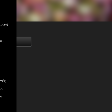
νωστά
αι
τές
 ο
ον