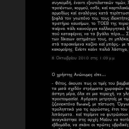
συγκομιδή, έναντι εξευτελιστικών τιμών, 
προϊόντων, κορμού, οσδε, καί καρτελα
αρμοδίως καί αναλόγως κατά περίπτωση, 
ξοφλά τον γεωπόνο του, τους ιδιοκτήτες
πρατήριο καυσίμων, το ΤΟΕΒ της περιοχ
παίρνει πάλι καινούργια καλλιεργητικά δ
πού καταφέρνει, να τα βγάλει πέρα… Συ
των δίκαιων αιτημάτων τους, σε μπλόκα
στά παρακείμενα καζίνο καί μπάρς,- με 
κακομοίρης. Ενίοτε καίνε παλιά λάστιχ
8 Οκτωβρίου 2010 στις 1:09 μ.μ.
Ο χρήστης Ανώνυμος είπε…
- Φέτος, άκουσε πως οι τιμές του βαμβα
τα μισά σχεδόν στρέμματα χωραφιών πού
άσπρη μέρα, όλα σε μια περιοχή, να γλι
προετοιμασία!. Αγόρασε μετρητοίς με τιμ
ζιζανιοκτόνα θanateξ, με πίστωση. Όργ
προληπτικά για τις αρρώστιες, έτσι του 
λιπάσματα.. καί περίμενε να φυτρώσουν
αναγκάστηκε στις αρχές Μαΐου να ποτίσε
εβδομάδα, να σκάνε οι πρώτες υβριδικέ