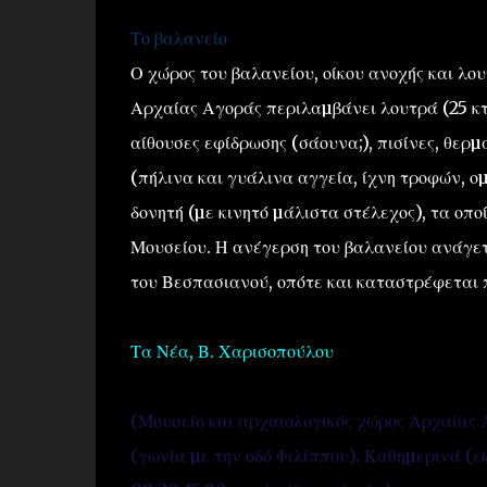
Το βαλανείο
Ο χώρος του βαλανείου, οίκου ανοχής και λου
Αρχαίας Αγοράς περιλαµβάνει λουτρά (25 κτι
αίθουσες εφίδρωσης (σάουνα;), πισίνες, θερ
(πήλινα και γυάλινα αγγεία, ίχνη τροφών, 
δονητή (µε κινητό µάλιστα στέλεχος), τα οπο
Μουσείου. Η ανέγερση του βαλανείου ανάγετα
του Βεσπασιανού, οπότε και καταστρέφεται 
Τα Νέα, Β. Χαρισοπούλου
(Μουσείο και αρχαιολογικός χώρος Αρχαίας 
(γωνία µε την οδό Φιλίππου). Καθηµερινά (ε