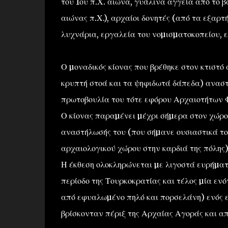
του 1ου π.Χ. αιώνα, γυάλινα αγγεία από το 
αιώνας π.Χ.), αρχαίοι δονητές (από τα εξαρτ
λυχνάρια, εργαλεία του νοµισµατοκοπείου, 
Ο µοναδικός κίονας που βρέθηκε στον κτιστό 
κρυπτή στοά και τα ψηφιδωτά δάπεδα) αναστ
πρωτοβουλία του τότε εφόρου Αρχαιοτήτων 
Ο κίονας παραµένει µέχρι σήµερα στον χώρο
αναστήλωσής του (που σήµανε ουσιαστικά το
αρχαιολογικού χώρου στην καρδιά της πόλης)
Η έκθεση ολοκληρώνεται µε λιγοστά ευρήµατα
περίοδο της Τουρκοκρατίας και τέλος µία ε
από εφυαλωµένο πηλό και πορσελάνη) ενός ε
βρίσκονταν πέριξ της Αρχαίας Αγοράς και α