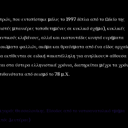
τρών, που εντοπίστηκε µόλις το 1997 δίπλα από το Ωδείο της
στές µπανιέρες τοποθετηµένες σε κυκλικό σχήµα), κυκλικές
µαντικούς κλιβάνους, αλλά και εκατοντάδες κινητά ευρήµατα
οµοιώµατα φαλλών, ακόµα και θραύσµατα από ένα είδος αρχαί
ία εκτίθενται σε ειδική «ακατάλληλη για ανηλίκους» αίθουσα
ι στα ύστερα ελληνιστικά χρόνια, διατηρείται µέχρι τα χρό
πιθανότατα από σεισµό το 78 µ.Χ.
Αγοράς Θεσσαλονίκης. Είσοδος από το νοτιοανατολικό τµήµα
κτός Δευτέρας)