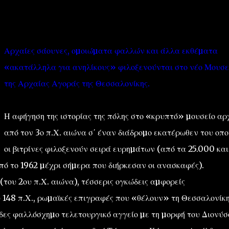
Αρχαίες σάουνες, οµοιώµατα φαλλών και άλλα εκθέµατα
«ακατάλληλα για ανηλίκους» φιλοξενούνται στο νέο Μουσε
της Αρχαίας Αγοράς της Θεσσαλονίκης.
''ΜΑΓΕΜΕΝΕΣ'' /PROJECT
ΣΧΕΤΙΚΑ/ABOUT
Η αφήγηση της ιστορίας της πόλης στο «κρυπτό» µουσείο αρχ
από τον 3ο π.Χ. αιώνα σ΄ έναν διάδροµο εκατέρωθεν του οπο
οι βιτρίνες φιλοξενούν σειρά ευρηµάτων (από τα 25.000 και
ό το 1962 µέχρι σήµερα που διήρκεσαν οι ανασκαφές).
(του 2ου π.Χ. αιώνα), τέσσερις ογκώδεις αµφορείς
υ 148 π.Χ., ρωµαϊκές επιγραφές που «θέλουν» τη Θεσσαλονίκη
ώδες φαλλόσχηµο τελετουργικό αγγείο µε τη µορφή του Διονύσ