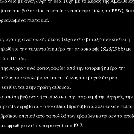
βαλανείο µε ανάγλυφη τη θεά Τύχη µε το Κέρας της Αµάλθειας
ήµατα του βαλανείου το οποίο εντοπίστηκε µόλις το 1997), δεκ
εφυαλωµένα πιάτα κ.ά.
αγωγό της ανατολικής στοάς (είχαν στο µεταξύ εντοπιστεί η
ηλώθηκε την τελευταία ηµέρα της ανασκαφής (31/3/1966) µε
Φώτη Πέτσα.
 της Αγοράς ενώ φωτογραφίες από την ιστορική ηµέρα της
 τέλος του «πολέµου» και το κέρδος του µεγαλύτερου
 εκτίθενται στην πρώτη αίθουσα.
 από τη βυζαντινή περίοδο και την παρακµή της Αγοράς, την
νότητα µε ευρήµατα - αποκαΐδια (θραύσµατα πολυτελών πιάτω
βραϊκού σπιτιού από τα πολλά των εβραίων κατοίκων τα οποί
ποτεφρώθηκαν στην πυρκαγιά του 1917.