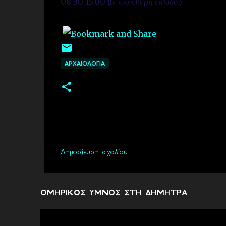
08.30-15.00 µε ελεύθερη είσοδο.)
ΑΡΧΑΙΟΛΟΓΙΑ
Δημοσίευση σχολίου
Σ
χ
ό
ΟΜΗΡΙΚΟΣ ΥΜΝΟΣ ΣΤΗ ΔΗΜΗΤΡΑ
λ
ι