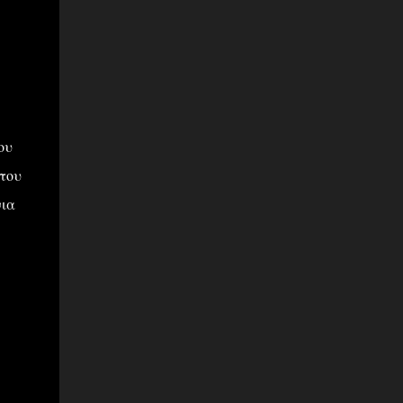
ου
 του
νια