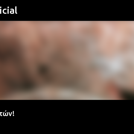
cial
Μετάβαση στο κύριο περιεχόμενο
ετών!