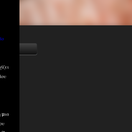
ίο
ίζει
ίου
 µια
ου