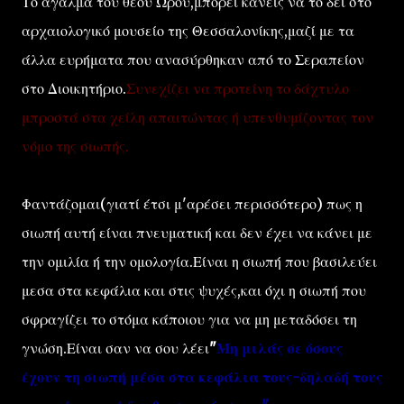
Το άγαλμα του θεού Ώρου,μπορεί κανείς να το δει στο
αρχαιολογικό μουσείο της Θεσσαλονίκης,μαζί με τα
άλλα ευρήματα που ανασύρθηκαν από το Σεραπείον
στο Διοικητήριο.
Συνεχίζει να προτείνη το δάχτυλο
μπροστά στα χείλη απαιτώντας ή υπενθυμίζοντας τον
νόμο της σιωπής.
Φαντάζομαι(γιατί έτσι μ'αρέσει περισσότερο) πως η
σιωπή αυτή είναι πνευματική και δεν έχει να κάνει με
την ομιλία ή την ομολογία.Είναι η σιωπή που βασιλεύει
μεσα στα κεφάλια και στις ψυχές,και όχι η σιωπή που
σφραγίζει το στόμα κάποιου για να μη μεταδόσει τη
γνώση.Είναι σαν να σου λέει
"
Μη μιλάς σε όσους
έχουν τη σιωπή μέσα στα κεφάλια τους-δηλαδή τους