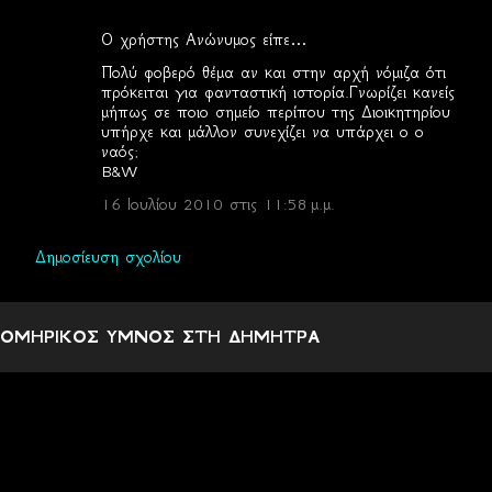
Ο χρήστης Ανώνυμος είπε…
Σ
Πολύ φοβερό θέμα αν και στην αρχή νόμιζα ότι
χ
πρόκειται για φανταστική ιστορία.Γνωρίζει κανείς
μήπως σε ποιο σημείο περίπου της Διοικητηρίου
ό
υπήρχε και μάλλον συνεχίζει να υπάρχει ο ο
λ
ναός;
B&W
ι
16 Ιουλίου 2010 στις 11:58 μ.μ.
α
Δημοσίευση σχολίου
ΟΜΗΡΙΚΟΣ ΥΜΝΟΣ ΣΤΗ ΔΗΜΗΤΡΑ