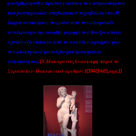
ηνοίχθη,ευρέθει πρώτος ενώπιον του απροσδόκητου
και μυστηριωδώς υποβλητικού περιβάλλοντος.Η
ζωηρά συγκίνησις του,ιδίος από τον εξαφνικόν
αντίκρυσμα της αγαθής μορφής του θεού,οι οποία
σχεδόν εζωντάνευε από το σαλεύον αμυδρόν φως
του ηλεκτρικού φανού,θα μείνη ασφαλώς
αλησμόνητος..
(Χ.Μακαρονάς,Ανασκαφή παρά το
Σεραπείον-Μακεδονικά αριθμός 1(1940)465,σημ.1
)