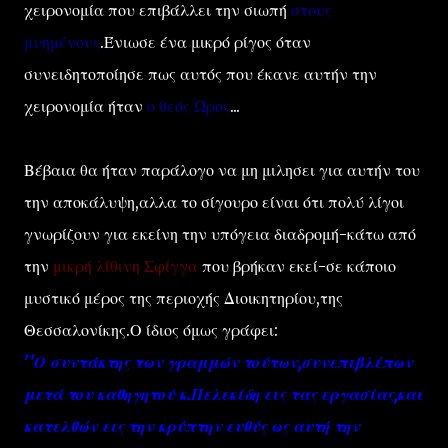
χειρονομία που επιβάλλει την σιωπή
στους
μυημένους
.Ένιωσε ένα μικρό ρίγος όταν
συνειδητοποίησε πως αυτός που έκανε αυτήν την
χειρονομία ήταν
ο θεός Ώρος
...
Βέβαια θα ήταν παράλογο να μη μιλησει για αυτήν του
την αποκάλυψη,αλλα το σίγουρο είναι ότι πολύ λίγοι
γνωρίζουν για εκείνη την υπόγεια διαδρομή-κάτω από
την
μικρή λίθινη Σφίγγα
που βρήκαν εκεί-σε κάποιο
μυστικό μέρος της περιοχής Διοικητηρίου,της
Θεσσαλονίκης.Ο ίδιος όμως γράφει:
'
'Ο συντάκτης των γραμμών τούτων,συνεπιβλέπων
μετά του καθηγητού κ.Πελεκίδη εις τας εργασίας,και
κατελθών εις την κρύπτην ευθύς ως αυτή την