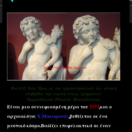
Φωτό:Ο θεός Ώρος με την χαρακτηριστική του κίνηση,
επιβάλλει την σιωπή στους "μυημένους"-
Αρχαιολογικό Μουσείο Θεσσαλονίκης-
Είναι μια συννεφιασμένη μέρα του
1939
,και ο
αρχαιολόγος
Χ.Μακαρονάς
,βυθίζεται σε ένα
μυστικό κόσμο.Βαδίζει επιφυλακτικά σε έναν