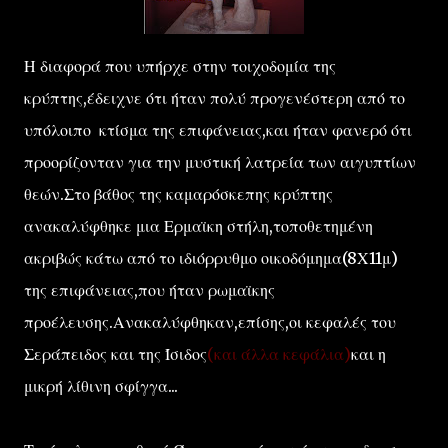
Η διαφορά που υπήρχε στην τοιχοδομία της
κρύπτης,έδειχνε ότι ήταν πολύ προγενέστερη από το
υπόλοιπο κτίσμα της επιφάνειας,και ήταν φανερό ότι
προορίζονταν για την μυστική λατρεία των αιγυπτίων
θεών.Στο βάθος της καμαρόσκεπης κρύπτης
ανακαλύφθηκε μια Ερμαϊκη στήλη,τοποθετημένη
ακριβώς κάτω από το ιδιόρρυθμο οικοδόμημα(8Χ11μ)
της επιφάνειας,που ήταν ρωμαϊκης
προέλευσης.Ανακαλύφθηκαν,επίσης,οι κεφαλές του
Σεράπειδος και της Ίσιδος
(και άλλα κεφάλια)
και η
μικρή λίθινη σφίγγα...