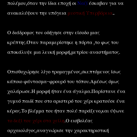
πολέμου,όταν την ίδια εποχή οι
Ναζί
έσκαβαν για να
ανακαλύψουν την υπόγεια
μυστική Υπερβόρεια
..
Ο διάδρομος τον οδήγησε στην είσοδο μιας
κρύπτης.Όταν παραμερίστηκε η πόρτα ,το φως του
αποκάλυψε μια λευκή μορφή,μετρίου αναστήματος.
Οπισθοχώρησε λίγο τρομαγμένος,σκεπτόμενος ίσως
κάποιο φάντασμα-φρουρό του τόπου.Αμέσως όμως
χαλάρωσε.Η μορφή ήταν ένα άγαλμα.Παρίστανε ένα
γυμνό παιδί που στο αριστερό του χέρι κρατούσε ένα
κέρας.Το βλέμμα του ήταν πολύ παράξενο,και ύψωνε
το δεξί του χέρι στα χείλη
.Ο εισβολέας
αρχαιολόγος,αναγνώρισε την χαρακτηριστική