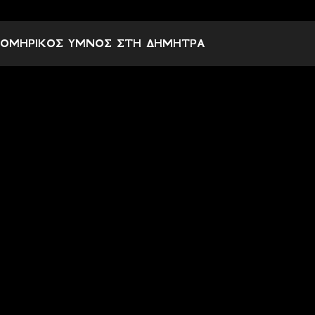
Σ
χ
ΟΜΗΡΙΚΟΣ ΥΜΝΟΣ ΣΤΗ ΔΗΜΗΤΡΑ
ό
λ
ι
α