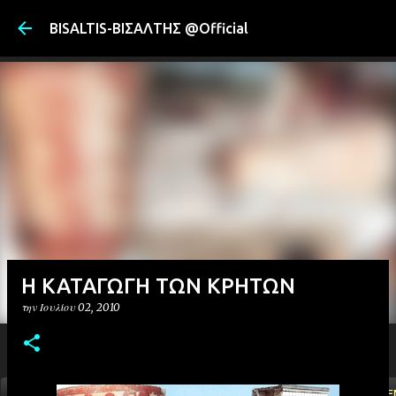
Μετάβαση στ
BISALTIS-ΒΙΣΑΛΤΗΣ @Official
Η ΚΑΤΑΓΩΓΗ ΤΩΝ ΚΡΗΤΩΝ
την
Ιουλίου 02, 2010
ΑΡΧΙΚΗ
YOUTUBE
FACEBOOK
''ΜΑΓΕΜΕ