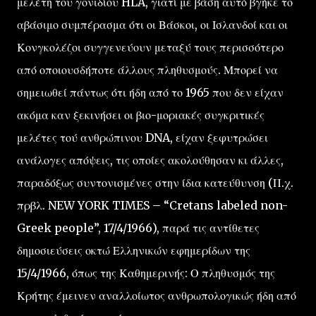
μελέτη του γονιδίου HLA, γιατί με βάση αυτό βγήκε το
αβάσιμο συμπέρασμα ότι οι Βάσκοι, οι Ισλανδοί και οι
Κονγκολέζοι συγγενεύουν μεταξύ τους περισσότερο
από οποιουσδήποτε άλλους πληθυσμούς. Μπορεί να
σημειωθεί πάντως ότι ήδη από το 1965 που δεν είχαν
ακόμα καν ξεκινήσει οι βιο-μοριακές συγκριτικές
μελέτες τού ανθρώπινου DNA, είχαν ξεφυτρώσει
ανάλογες απόψεις, τις οποίες ακολούθησαν κι άλλες,
παραδόξως συντονισμένες στην ίδια κατεύθυνση (Π.χ.
πρβλ. NEW YORK TIMES – “Cretans labeled non-
Greek people”, 17/4/1966), παρά τις αντίθετες
δημοσιεύσεις οκτώ Ελληνικών εφημερίδων της
15/4/1966, όπως της Καθημερινής: Ο πληθυσμός της
Κρήτης έμεινεν αναλλοίωτος ανθρωπολογικώς ήδη από