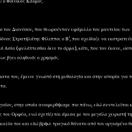
 ο Φοίνικας Κάδμος.
ίο του Διονύσου, που θεωρούνταν εφάμιλλο του μαντείου των
όνας Στρατήλάτης Φίλιππος ο Β', που σχεδίαζε να εκστρατεύ
ό Ασία (φυλάττεσθαι δειν το άρμα), κάτι, που τον έκανε, ώστ
ως βγει αληθινός ο χρησμός.
ατα του, έμεινε γνωστό στη μυθολογία και στην ιστορία για τ
τα.
γαίου, στην οποία αναφερθήκαμε πιο πάνω, εδώ συντελείται κ
ς του Ορφέα, ενώ σχετίζεται άμεσα με τον μεγάλο χειριστή τη
σκαλία του και εδώ βρήκε τραγικό θάνατο από τον οργισμένο θ