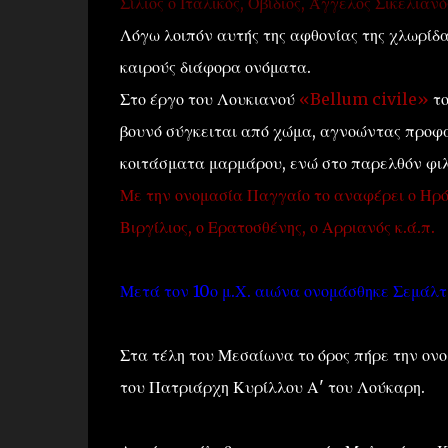
Σίλιος ο Ιταλικός, Οβίδιος, Άγγελος Σικελιανός
Λόγω λοιπόν αυτής της αφθονίας της χλωρίδα
καιρούς διάφορα ονόματα.
Στο έργο του Λουκιανού
«Bellum civile»
το
βουνό σύγκειται από χώμα, αγνοώντας προφα
κοιτάσματα μαρμάρου, ενώ στο παρελθόν φι
Με την ονομασία Παγγαίο το αναφέρει ο Ηρόδο
Βιργίλιος, ο Ερατοσθένης, ο Αρριανός κ.ά.π.
Μετά τον 10ο μ.Χ. αιώνα ονομάσθηκε Σεμάλτ
Στα τέλη του Μεσαίωνα το όρος πήρε την ονο
του Πατριάρχη Κυρίλλου Α' του Λούκαρη.