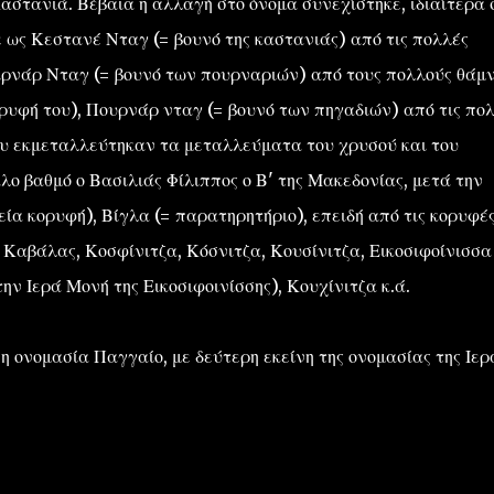
στανιά. Βέβαια η αλλαγή στο όνομα συνεχίστηκε, ιδιαίτερα 
 ως Κεστανέ Νταγ (= βουνό της καστανιάς) από τις πολλές
Πιρνάρ Νταγ (= βουνό των πουρναριών) από τους πολλούς θάμ
ρυφή του), Πουρνάρ νταγ (= βουνό των πηγαδιών) από τις πο
υ εκμεταλλεύτηκαν τα μεταλλεύματα του χρυσού και του
λο βαθμό ο Βασιλιάς Φίλιππος ο Β' της Μακεδονίας, μετά την
ξεία κορυφή), Βίγλα (= παρατηρητήριο), επειδή από τις κορυφέ
Καβάλας, Κοσφίνιτζα, Κόσνιτζα, Κουσίνιτζα, Εικοσιφοίνισσα
ην Ιερά Μονή της Εικοσιφοινίσσης), Κουχίνιτζα κ.ά.
η ονομασία Παγγαίο, με δεύτερη εκείνη της ονομασίας της Ιερ