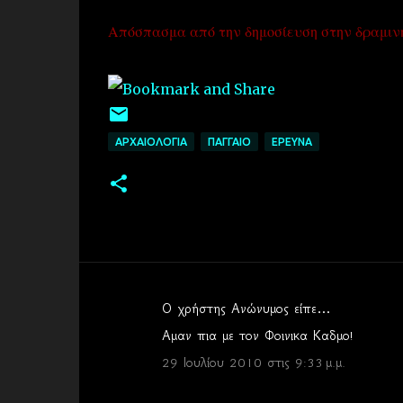
Απόσπασμα από την δημοσίευση στην δραμινή
ΑΡΧΑΙΟΛΟΓΙΑ
ΠΑΓΓΑΙΟ
EΡΕΥΝΑ
Ο χρήστης Ανώνυμος είπε…
Σ
Αμαν πια με τον Φοινικα Καδμο!
χ
29 Ιουλίου 2010 στις 9:33 μ.μ.
ό
λ