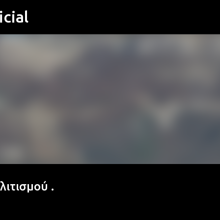
cial
Μετάβαση στο κύριο περιεχόμενο
ιτισμού .