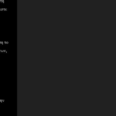
 τη
αστε
ση το
πων,
την