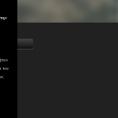
 την
ήταν
α του
ος