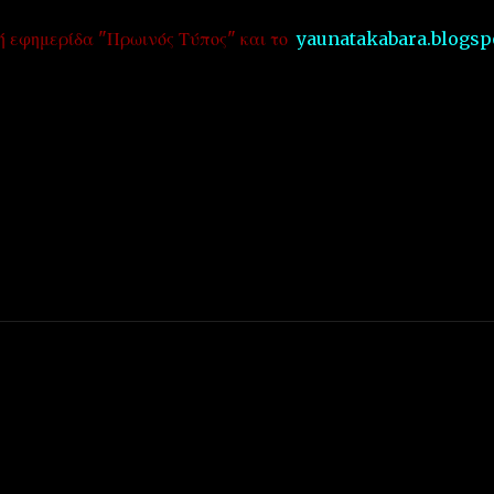
 εφημερίδα "Πρωινός Τύπος" και το
yaunatakabara.blogsp