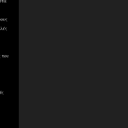
στα
νους
λλές
ς του
άς