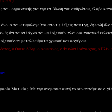
 κ.ά.π.),
ς του, σημαντικής για την επιβίωση του ανθρώπου, έλαβε κατ
 όνομα του ετυμολογείται από τις λέξεις παν+γη, δηλαδή όλο 
νώς ότι τα σπλάχνα του φιλοξενούν πλούσια ποιοτικά εκλεκτ
λοξενούσαν μεταλλεύματα χρυσού και αργύρου.
τος, ο Θουκυδίδης, ο Λουκανός, ο Ψευδοπλούταρχος, ο Πλίνιο
ιον.
μασία Ματικίας. Με την ονομασία αυτή το συναντάμε σε σιγίλ