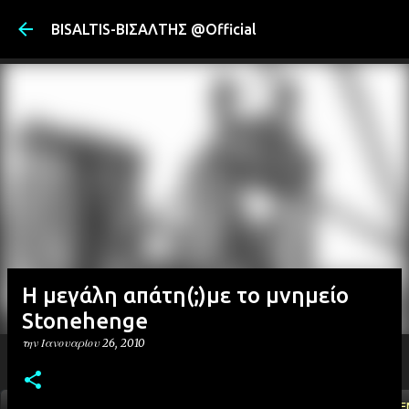
Μετάβαση στ
BISALTIS-ΒΙΣΑΛΤΗΣ @Official
H μεγάλη απάτη(;)με το μνημείο
Stonehenge
την
Ιανουαρίου 26, 2010
ΑΡΧΙΚΗ
YOUTUBE
FACEBOOK
''ΜΑΓΕΜΕ