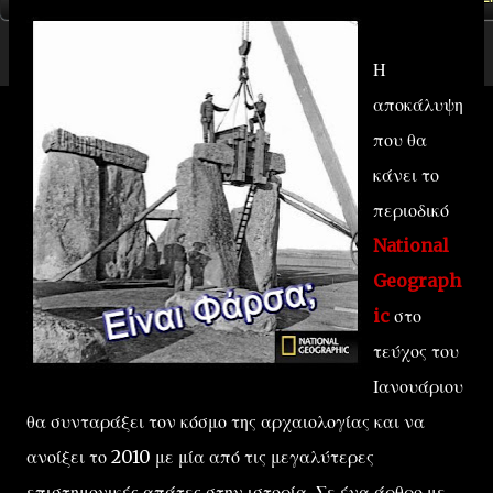
Η
αποκάλυψη
που θα
κάνει το
περιοδικό
National
Geograph
ic
στο
τεύχος του
Ιανουάριου
θα συνταράξει τον κόσμο της αρχαιολογίας και να
ανοίξει το 2010 με μία από τις μεγαλύτερες
επιστημονικές απάτες στην ιστορία. Σε ένα άρθρο με