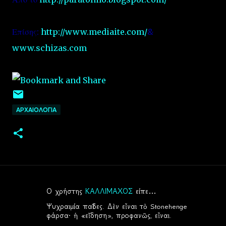
Επίσης:
http://www.mediaite.com/
&
www.schizas.com
ΑΡΧΑΙΟΛΟΓΙΑ
Ο χρήστης
ΚΑΛΛΙΜΑΧΟΣ
είπε…
Σ
Ψυχραιμία παῖδες. Δὲν εἶναι τὸ Stonehenge
χ
φάρσα· ἡ «εἴδηση», προφανῶς, εἶναι.
ό