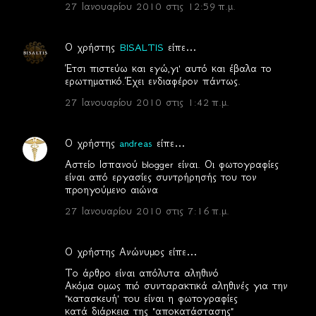
27 Ιανουαρίου 2010 στις 12:59 π.μ.
λ
ι
Ο χρήστης
BISALTIS
είπε…
α
Έτσι πιστεύω και εγώ,γι' αυτό και έβαλα το
ερωτηματικό.Έχει ενδιαφέρον πάντως.
27 Ιανουαρίου 2010 στις 1:42 π.μ.
Ο χρήστης
andreas
είπε…
Αστείο Ισπανού blogger είναι. Οι φωτογραφίες
είναι από εργασίες συντρήρησής του τον
προηγούμενο αιώνα
27 Ιανουαρίου 2010 στις 7:16 π.μ.
Ο χρήστης Ανώνυμος είπε…
Το άρθρο είναι απόλυτα αληθινό
Ακόμα ομως πιό συνταρακτικά αληθινές για την
"κατασκευή' του είναι η φωτογραφίες
κατά διάρκεια της "αποκατάστασης"