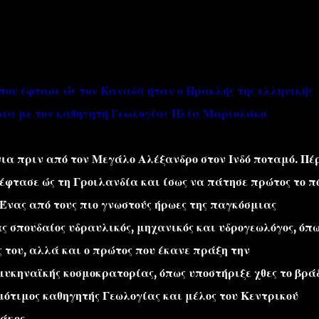
που έφτασε ώς τον Καναδά ήταν ο Ηρακλής της ελληνικής
ωνα με τον καθηγητή Γεωλογίας Ηλία Μαριολάκο
''ΜΑΓΕΜΕΝΕΣ'' /PROJECT
ΣΧΕΤΙΚΑ/ABOUT
ια πριν από τον Μεγάλο Αλέξανδρο στον Ινδό ποταμό. Πέ
 έφτασε ώς τη Γροιλανδία και ίσως να πάτησε πρώτος το π
 Ένας από τους πιο γνωστούς ήρωες της παγκόσμιας
ς σπουδαίος υδραυλικός, μηχανικός και υδρογεωλόγος, όπ
 του, αλλά και ο πρώτος που έκανε πράξη την
μυκηναϊκής κοσμοκρατορίας, όπως υποστήριξε χθες το βρά
μότιμος καθηγητής Γεωλογίας και μέλος του Κεντρικού
άκος.