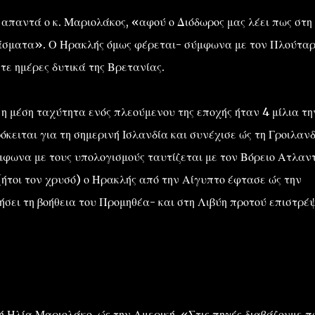
απαντά ο κ. Μαριολάκος, «αφού ο Διόδωρος μας λέει πως στη
άσματα». Ο Ηρακλής όμως φέρεται- σύμφωνα με τον Πλούτα
τε ημέρες δυτικά της Βρετανίας.
η μέση ταχύτητα ενός πλεούμενου της εποχής ήταν 4 μίλια τη
όκειται για τη σημερινή Ισλανδία και συνέχισε ώς τη Γροιλανδ
φωνα με τους υπολογισμούς ταυτίζεται με τον Βόρειο Ατλαντ
ήτοι τον χρυσό) ο Ηρακλής από την Αίγυπτο έφτασε ώς την
ήσει τη βοήθεια του Προμηθέα- και στη Λιβύη προτού επιστρέψ
 Ηλία Μαριολάκο, ώς την Αμερική. «Στις πηγές διαβάζουμε π