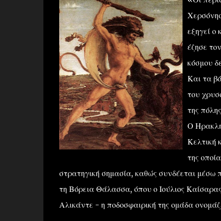
Χερσόνησ
εξηγεί ο
έζησε τον
κόσμου δε
Και τα βό
του χρυσ
της πόλη
Ο Ηρακλή
Κελτική κ
της οποί
στρατηγική σημασία, καθώς συνδέεται μέσω 
τη Βόρεια Θάλασσα, όπου ο Ιούλιος Καίσαρας
Αλικάντε - η ποδοσφαιρική της ομάδα ονομάζ