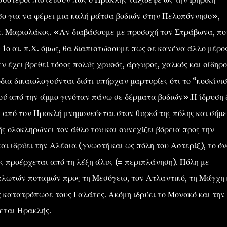
ο για να φέρει μια καλή ράτσα βοδιών στην Πελοπόννησο»,
 κ. Μαριολάκος. «Αν διαβάσουμε με προσοχή τον Στράβωνα, πο
 1ο αι. π.Χ. όμως, θα διαπιστώσουμε πως σε κανένα άλλο μέρο
ν έχει βρεθεί τόσος πολύς χρυσός, άργυρος, χαλκός και σίδηρο
δια δικαιολογούνται διότι υπήρχαν μαρτυρίες ότι το “κοσκίνι
ού από την άμμο γινόταν πάνω σε δέρματα βοδιών».Η ίδρυση 
ς από τον Ηρακλή μνημονεύεται στον θυρεό της πόλης και σήμε
ς ολοκληρώνει τον άθλο του και συνεχίζει βόρεια προς την
αι ιδρύει την Αλέσια (γνωστή και ως πόλη του Αστερίξ), το ό
ας προέρχεται από τη λέξη άλυς (= περιπλάνηση). Πόλη με
πλωτών ποταμών προς τη Μεσόγειο, τον Ατλαντικό, τη Μάγχη 
 κατατρόπωσε τους Γαλάτες. Ακόμη ιδρύει το Μονακό και την
εται Ηρακλής.