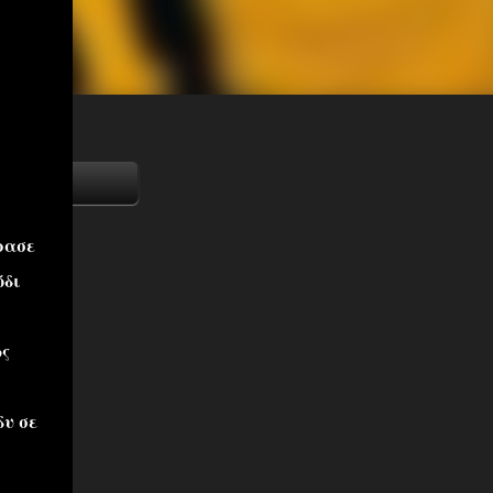
ρασε
όδι
ως
δυ σε