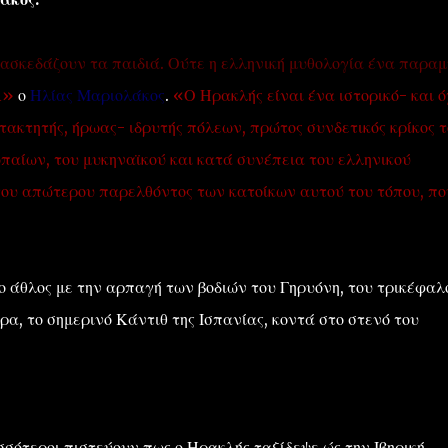
ασκεδάζουν τα παιδιά. Ούτε η ελληνική μυθολογία ένα παραμ
Α»
ο
Ηλίας Μαριολάκος
.
«Ο Ηρακλής είναι ένα ιστορικό- και ό
ακτητής, ήρωας- ιδρυτής πόλεων, πρώτος συνδετικός κρίκος τ
παίων, του μυκηναϊκού και κατά συνέπεια του ελληνικού
α του απώτερου παρελθόντος των κατοίκων αυτού του τόπου, πο
ο άθλος με την αρπαγή των βοδιών του Γηρυόνη, του τρικέφαλ
α, το σημερινό Κάντιθ της Ισπανίας, κοντά στο στενό του
σσότεροι πιστεύουν πως ο Ηρακλής ταξίδεψε ώς την Ιβηρική