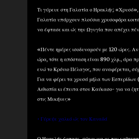
Τι γύρευε στη Γαλατία ο Ηρακλής; «Χρυσό», 
Γαλατία υπάρχουν πλούσια χρυσοφόρα κοιτ
να έφτασε και ώς την Ωγυγία που απέχει πέν
«Πέντε ημέρες ισοδυναμούν με 120 ώρες. Αν 
ώρα, τότε η απόσταση είναι 890 χλμ., άρα πρ
ενώ το Κρόνιο Πέλαγος, που αναφέρεται, σύμ
Για να φέρει τα χρυσά μήλα των Εσπερίδων (
Αιθιοπία κι έπειτα στον Καύκασο- για να ζητ
στις Μυκήνες»
• Γύρεψε χαλκό ώς τον Καναδά
Ο Ηρακλής έφτασε, σύμφωνα με τον καθηγητή