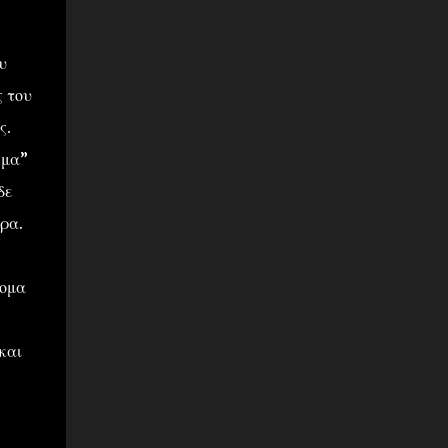
υ
ς του
ς.
σμα”
δε
ρα.
νομα
και