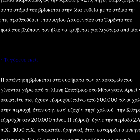
υ το στόμιό του βρίσκεται στην ίδια ευθεία με το στόμιο της
 τις προϋποθέσεις: του Αγίου Λαυρεντίου στο Τορόντο του
σιά που βλέπουν τον ήλιο να κρύβεται για λιγότερο από μία
• Τι γύρευε εκεί;
Η απάντηση βρίσκεται στα ευρήματα των ανασκαφών που
γίνονται γύρω από τη λίμνη Σουπίριορ στο Μίτσιγκαν. Αρκεί 
σκεφτείτε πως έχουν εξορυχθεί πάνω από 500.000 τόνοι χα
στην περιοχή, όταν στην κατ΄ εξοχήν πηγή χαλκού- την Κύπρ
εξορύχθηκαν 200.000 τόνοι. Η εξόρυξη έγινε την περίοδο 2.
π.Χ.- 1050 π.Χ., σταματάει ξαφνικά, όταν καταρρέει ο μυκην
πολιτισμός. Και όλα αυτά σε μια περιοχή όπου οι γηγενείς