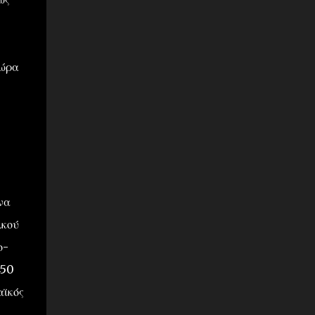
 ώρα
να
λκού
ο-
450
αϊκός