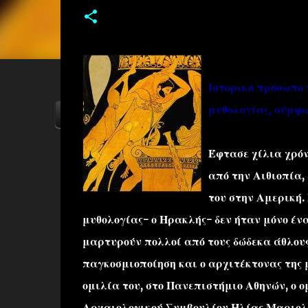
Ιστορικό πρόσωπο 
μυθολογίας, σύμφ
ΑΡΧΙΚΗ
YOUTUBE
FACEBOOK
Έφτασε χίλια χρόν
από την Αιθιοπία,
του στην Αμερική.
μυθολογίας- ο Ηρακλής- δεν ήταν μόνο ένα
μαρτυρούν πολλοί από τους δώδεκα άθλους
παγκοσμιοποίηση και ο αρχιτέκτονας της 
ομιλία του, στο Πανεπιστήμιο Αθηνών, ο ο
Αρχαιολογικού Συμβουλίου Ηλίας Μαριολ