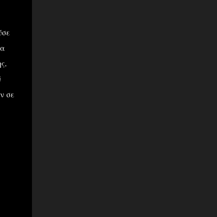
ύσε
τα
ς.
ύ
ν σε