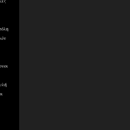
κες
πόλη
κών
ονοι
υλή
οι