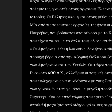
αρχαιολογικές ανασκαφές σε πολλές περιοχές
πολεμιστές, γνωστές στους αρχαίους Έλληνες
ιστορίες. Οι Έλληνες ακόμη και στους μύθους
Μία από τις τελευταίες εργασίες της ήταν ο
Ποκρόβκα, που βρίσκεται στα σύνορα με το
που είχαν ταφεί με τα όπλα τους έδωσε απ
«Οι Αμαζόνες, λέει η Ιωαννίνη, δεν ήταν κ
περιοχή βόρεια από την Αζοφική Θάλασσα ζο
των Αμαζόνων και των Σκυθών. Οι τάφοι που
Γύρω στο 400 π.Χ., αλλάζουν οι ταφικές συν
που ενδεχομένως να συνδέονταν με τους Σαυ
των γυναικών ήταν γεμάτοι με μεγάλη ποσότη
Συγκεκριμένα σε επτά τάφους που ερευνήθηκα
σπαθιά ή μαχαίρια από σίδηρο, χάλκινες αιχ