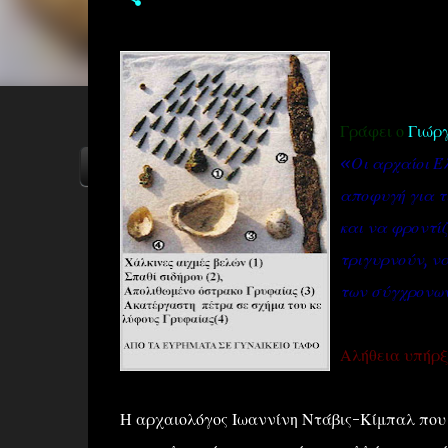
Γράφει ο
Γιώρ
«Οι αρχαίοι Έ
ΑΡΧΙΚΗ
YOUTUBE
FACEBOOK
αποφυγή για τι
και να φροντίζ
τριγυρνούν, να
των σύγχρονων
Αλήθεια υπήρξ
Η αρχαιολόγος Ιωαννίνη Ντάβις-Κίμπαλ που 