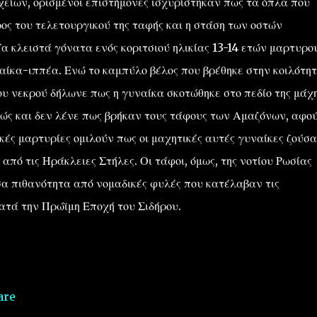
είων, ορισμένοι επιστήμονες ισχυρίστηκαν πως τα όπλα που
ος του τελετουργικού της ταφής και η στάση των οστών
α κλειστά γόνατα ενός κοριτσιού ηλικίας 13-14 ετών μαρτυρο
ναίκα-ιππέα.
Ενώ το καμπύλο βέλος που βρέθηκε στην κοιλότη
υ νεκρού δήλωνε πως η γυναίκα σκοτώθηκε στο πεδίο της μάχη
ώς και δεν λένε πως βρήκαν τους τάφους των Αμαζόνων, αφο
ικές μαρτυρίες ομιλούν πως οι μαχητικές αυτές γυναίκες ζούσα
από τις Ηράκλειες Στήλες. Οι τάφοι, όμως, της νοτίου Ρωσίας
α πιθανότητα από νομαδικές φυλές που κατέλαβαν τις
ατά την Πρώϊμη Εποχή του Σιδήρου.