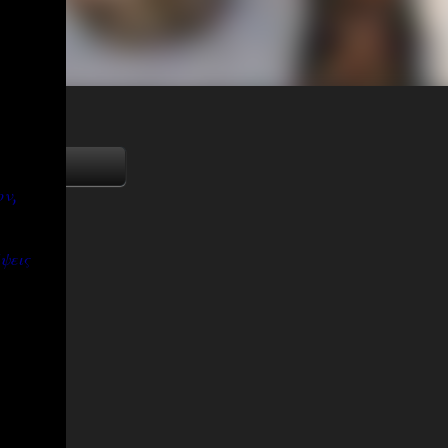
ον,
ψεις