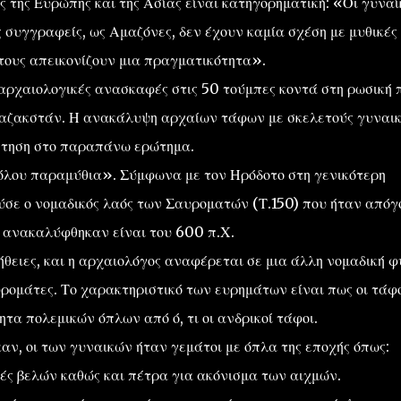
 της Ευρώπης και της Ασίας είναι κατηγορηματική: «Οι γυναί
 συγγραφείς, ως Αμαζόνες, δεν έχουν καμία σχέση με μυθικές
 τους απεικονίζουν μια πραγματικότητα».
ι αρχαιολογικές ανασκαφές στις 50 τούμπες κοντά στη ρωσική 
 Καζακστάν. Η ανακάλυψη αρχαίων τάφων με σκελετούς γυναι
άντηση στο παραπάνω ερώτημα.
αθόλου παραμύθια». Σύμφωνα με τον Ηρόδοτο στη γενικότερη
ύσε ο νομαδικός λαός των Σαυροματών (Τ.150) που ήταν απόγ
 ανακαλύφθηκαν είναι του 600 π.Χ.
ήθειες, και η αρχαιολόγος αναφέρεται σε μια άλλη νομαδική φ
ρομάτες. Το χαρακτηριστικό των ευρημάτων είναι πως οι τάφ
τα πολεμικών όπλων από ό, τι οι ανδρικοί τάφοι.
ν, οι των γυναικών ήταν γεμάτοι με όπλα της εποχής όπως:
μές βελών καθώς και πέτρα για ακόνισμα των αιχμών.