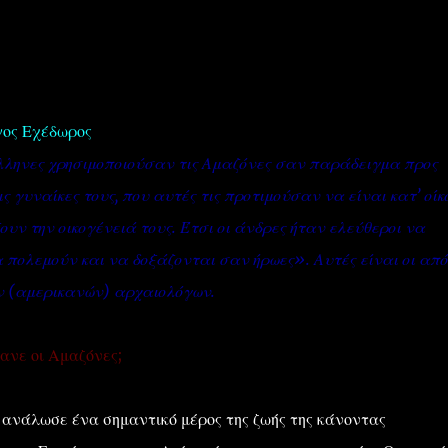
γος Εχέδωρος
λληνες χρησιμοποιούσαν τις Αμαζόνες σαν παράδειγμα προς
''ΜΑΓΕΜΕΝΕΣ'' /PROJECT
ΣΧΕΤΙΚΑ/ABOUT
ς γυναίκες τους, που αυτές τις προτιμούσαν να είναι κατ’ οίκ
ουν την οικογένειά τους. Έτσι οι άνδρες ήταν ελεύθεροι να
 πολεμούν και να δοξάζονται σαν ήρωες». Αυτές είναι οι από
 (αμερικανών) αρχαιολόγων.
ανε οι Αμαζόνες;
ανάλωσε ένα σημαντικό μέρος της ζωής της κάνοντας