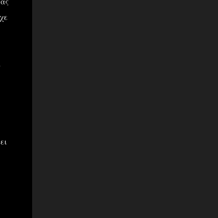
τας
χε
α
ει