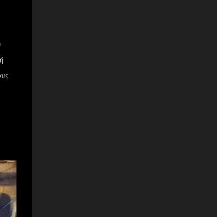
ν
ή
ους