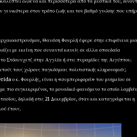
καλύπτει ολοένα και περισσότερα από τα μυστικά του, δίνον
ν γενικότερα στον τρόπο ζωής και τον βαθμό γνώσης που υπήρ
 αρχαιοαστρονόμου, Θανάση Φουρλή έφερε στην επιφάνεια μι
οιάζει με εκείνη που συναντά κανείς σε άλλα σπουδαία
το Στόουνχετζ στην Αγγλία ή στις πυραμίδες της Αιγύπτου.
υτούς τους χώρους παγκόσμιας πολιτιστικής κληρονομιάς;
ida ο κ. Φουρλής, είναι η «συμπεριφορά» του μνημείου σε
υμε πιο συγκεκριμένοι, το μοναδικό φαινόμενο το οποίο λαμβάν
τασίου, δηλαδή στις 21 Δεκεμβρίου, όταν και καταγράφεται η
ού έτους.