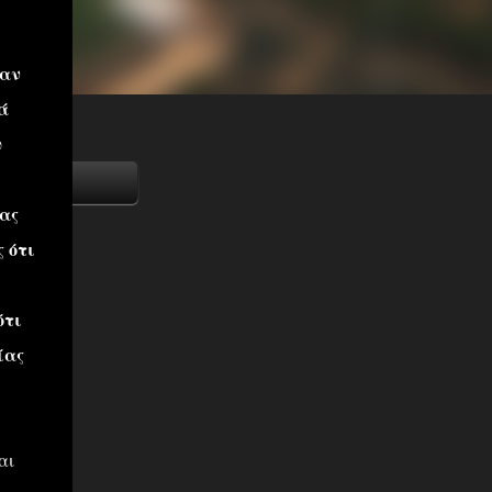
καν
ά
υ
νας
ς ότι
ότι
ίας
αι