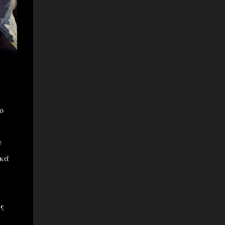
ο
υ
ικά
ς