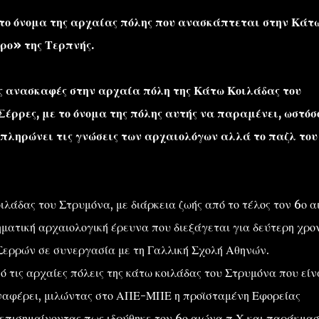
 το όνομα της αρχαίας πόλης που ανασκάπτεται στην Κάτ
ρο» της Τερπνής.
 ανασκαφές στην αρχαία πόλη της Κάτω Κοιλάδας του
έρρες, με το όνομα της πόλης αυτής να παραμένει, ωστόσ
πληρώνει τις γνώσεις των αρχαιολόγων αλλά το παζλ του
λάδας του Στρυμόνα, με διάρκεια ζωής από το τέλος τον 6ο 
τηματική αρχαιολογική έρευνα που διεξάγεται για δεύτερη χρο
Σερρών σε συνεργασία με τη Γαλλική Σχολή Αθηνών.
ό τις αρχαίες πόλεις της κάτω κοιλάδας του Στρυμόνα που είν
αφέρει, μιλώντας στο ΑΠΕ-ΜΠΕ η προϊσταμένη Εφορείας
πισημαίνοντας πως ιδρύθηκε τον 6ο αιώνα π.Χ και παράκμα