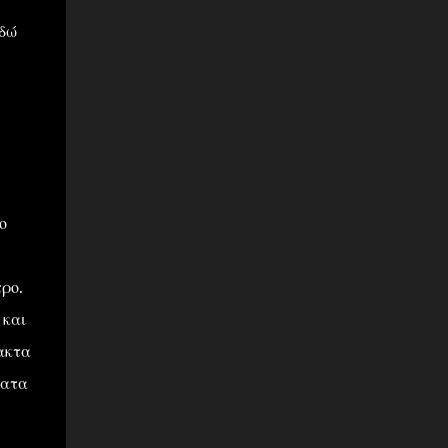
εδώ
ο
ρο.
 και
ακτα
τατα