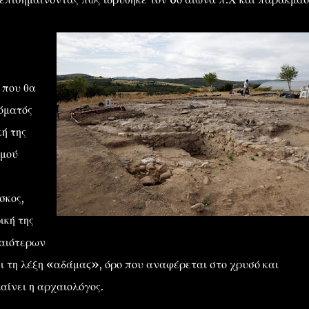
 που θα
όματός
κή της
αμού
σκος,
ική της
λαιότερων
 τη λέξη «αδάμαϛ», όρο που αναφέρεται στο χρυσό και
αίνει η αρχαιολόγος.