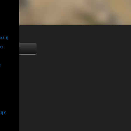
αι η
ια
ύ
την