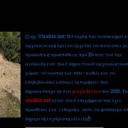
(Σημ. Visaltis.net: Η έναρξη των ανασκαφών κ
αρχαιολογική έρευνα έρχεται να δικαιώσει μ
''ΜΑΓΕΜΕΝΕΣ'' /PROJECT
ΣΧΕΤΙΚΑ/ABOUT
προσωπική προσπάθεια προ 15ετίας για την
ανάδειξη ενός πολύ σημαντικού αρχαιολογικο
χώρου -άγνωστου εως τότε- καθώς και να
επιβεβαιώσει κάποιες εκτιμήσεις που
δημοσιεύσαμε σε ένα
μικρό βίντεο
του 2015. Το
visaltis.net
είναι πολύ υπερήφανο που έχει
προσθέσει ένα λιθαράκι ώστε να φτάσουμε σ
σημερινή ευχάριστη εξέλιξη!)
---------------------------------------