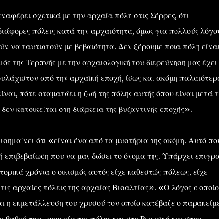
αναφέρει σχετικά με την αρχαία πόλη στις Σέρρες, ότι
διάφορες πόλεις κατά την αρχαιότητα, όμως για πολλούς λόγου
ύν να ταυτιστούν με βεβαιότητα. Δεν ξέρουμε ποια πόλη είναι
σμός της Τερπνής με την αρχαιολογική του διερεύνηση μας έχει
τουλάχιστον από την αρχαϊκή εποχή, ίσως και ακόμη παλαιότερ
ναι, πότε σταματάει η ζωή της πόλης αυτής όπου είναι μετά 
 δεν κατοικείται στη διάρκεια της βυζαντινής εποχής».
πισημαίνει ότι «είναι ένα από τα μυστήρια της ακόμη. Αυτό πο
ή επιβεβαίωση που να μας δώσει το όνομα της. Υπάρχει επιγρ
ορικά χρόνια ο οικισμός αυτός είχε καθεστώς πόλεως, είχε
 τις αρχαίες πόλεις της αρχαίας Βισαλτίας». «Ο λόγος ο οποίο
ναι η εκμετάλλευση του χρυσού τον οποίο κατέβαζε ο παρακείμ
ο βαθμό την ευημερία της πόλης και στη Ρωμαϊκή και στην