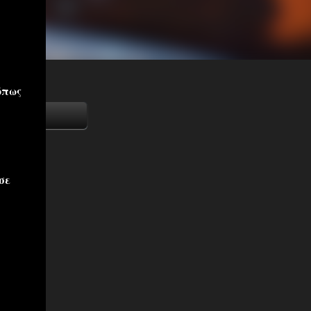
όπως
σε