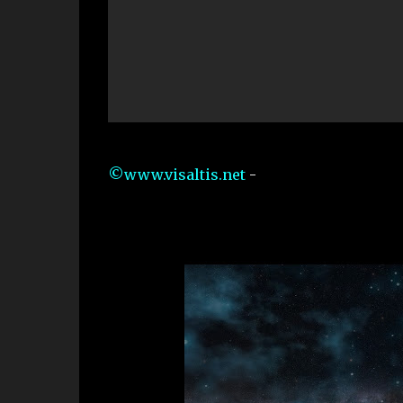
©www.visaltis.net
-