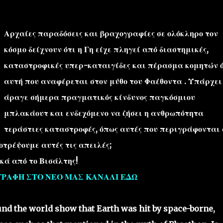
Αρχαίες παραδόσεις και βραχογραφίες σε ολόκληρο τον
κόσμο δείχνουν ότι η Γη είχε πληγεί από διαστημικές,
καταστροφικές υπερ-καταιγίδες και πέρασμα κομητών 
αυτή που αναφέρεται στον μύθο του Φαέθοντα . Υπάρχει
''ΜΑΓΕΜΕΝΕΣ'' /PROJECT
ΣΧΕΤΙΚΑ/ABOUT
άραγε σήμερα πραγματικός κίνδυνος παγκόσμιου
μπλακάουτ και ενδεχόμενο να ζήσει η ανθρωπότητα
τεράστιες καταστροφές, όπως αυτές που περιγράφονται 
τρέψουμε αυτές τις απειλές;
κά από το Βισάλτης!
ΓΡΑΦΗ ΣΤΟ ΝΕΟ ΜΑΣ ΚΑΝΑΛΙ ΕΔΩ
nd the world show that Earth was hit by space-borne,