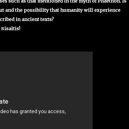
es such as that mentioned in the myth of Phaethon. Is
out and the possibility that humanity will experience
ribed in ancient texts?
Βisaltis!