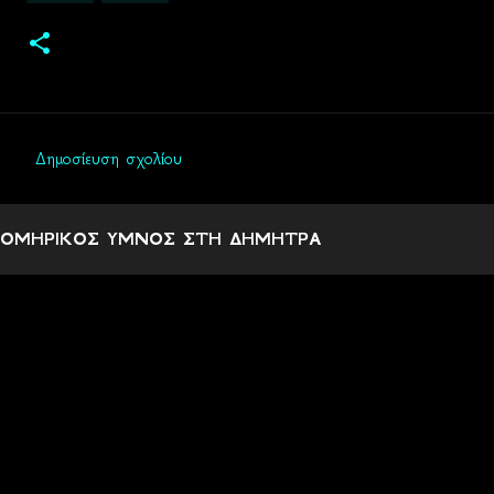
Δημοσίευση σχολίου
Σ
χ
ΟΜΗΡΙΚΟΣ ΥΜΝΟΣ ΣΤΗ ΔΗΜΗΤΡΑ
ό
λ
ι
α