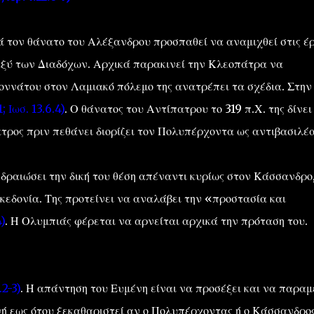
 τον θάνατο του Αλέξανδρου προσπαθεί να αναμιχθεί στις έρ
ξύ των Διαδόχων. Αρχικά παρακινεί την Κλεοπάτρα να
οννάτου στον Λαμιακό πόλεμο της ανατρέπει τα σχέδια. Στην
1; Ιωσ. 13.6.4)
. Ο θάνατος του Αντίπατρου το 319 π.Χ. της δίνει
ατρος πριν πεθάνει διορίζει τον Πολυπέρχοντα ως αντιβασιλέα
δραιώσει την δική του θέση απέναντι κυρίως στον Κάσσανδρο
κεδονία. Της προτείνει να αναλάβει την «προστασία και
)
. Η Ολυμπιάς φέρεται να αρνείται αρχικά την πρόταση του.
.2-3)
. Η απάντηση του Ευμένη είναι να προσέξει και να παραμ
νή εως ότου ξεκαθαριστεί αν ο Πολυπέρχοντας ή ο Κάσσανδρο