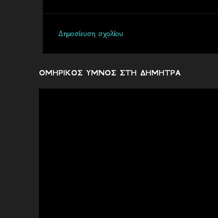
Δημοσίευση σχολίου
Σ
χ
ό
ΟΜΗΡΙΚΟΣ ΥΜΝΟΣ ΣΤΗ ΔΗΜΗΤΡΑ
λ
ι
α