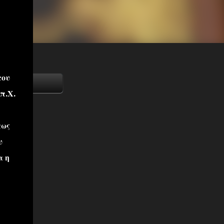
του
 π.Χ.
πως
υ
α η