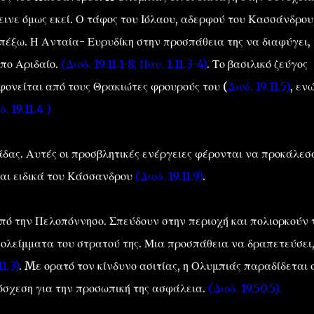
εινε όμως εκεί. Ο τάφος του Ιόλαου, αδερφού του Κασσάνδρου
πέξω. Η Ανταία- Ευρυδίκη στην προσπάθεια της να διαφύγει,
ππο Αριδαίο.
(Διοδ. 19.11.1-8; Παυ. 1.11.3-4)
. Το βασιλικό ζεύγος
φονείται από τους Θρακιώτες φρουρούς του (
Διοδ. 19.11.5)
, ενώ
δ. 19.11.4 )
άδας. Αυτές οι προσβλητικές ενέργειες φέρονται να προκάλεσ
και ειδικά του Κάσσανδρου
(Διοδ. 19.11.9)
.
ό την Πελοπόννησο. Σπεύδουν στην περιοχή και πολιορκούν 
πολείμματα του στρατού της. Μια προσπάθεια να δραπετεύσει
1.3)
. Mε ορατό τον κίνδυνο ασιτίας, η Ολυμπιάς παραδίδεται 
όσχεση για την προσωπική της ασφάλεια.
(Διοδ. 19.50.5).