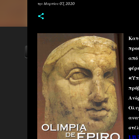
την
Μαρτίου 07, 2020
Κατά
προε
ΑΡΧΙΚΗ
YOUTUBE
FACEBOOK
από
φέρε
«Υπέ
πρόβ
Ανδ
Ολυμ
αναγ
στέ
1.11.