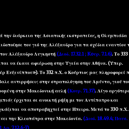
 την διάρκεια της Ασιατικής εκστρατείας, η Ολυμπιάδα
ιδοποίησε τον γιό της Αλέξανδρο για τα σχέδια εναντίον 
''ΜΑΓΕΜΕΝΕΣ'' /PROJECT
ΣΧΕΤΙΚΑ/ABOUT
 τον Αλέξανδρο Λυγκηστή
(Διοδ. 17.32.1 ; Koυρ. 7.1.6)
. Το 333
ται να έκανε αφιέρωση στην Υγεία στην Αθήνα. (Υπερ.
ρ Ευξενίππου»). Το 332 π.Χ. ο Κούρτιος μας πληροφορεί 
αλε αντιρρήσεις στην στρατολόγηση του Αμύντα, γιού το
ρομένη στην Μακεδονική αυλή
(Κουρ. 71.37)
. Λίγο αργότερ
πιάς έρχεται σε ανοικτή ρήξη με τον Αντίπατρο και
κάζεται να αποτραβηχτεί στην Ήπειρο. Μετά το 330 π.Χ.
λνει την Κλεοπάτρα στην Μακεδονία.
(Διοδ. 18.49.4; Παυσ.
3; Αρ. 7.12.6-7)