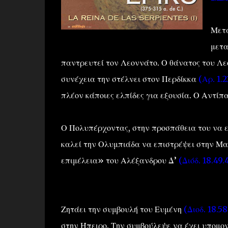
Μετά
μετα
παντρευτεί τον Λεοννάτο. Ο θάνατος του Λε
συνέχεια την στέλνει στον Περδίκκα
(Αρ. 1.2
πλέον κάποιες ελπίδες για εξουσία. Ο Αντίπ
Ο Πολυπέρχοντας, στην προσπάθεια του να ε
καλεί την Ολυμπιάδα να επιστρέψει στην Μα
επιμέλεια» του Αλέξανδρου Δ’
(Διόδ. 18.49.4
Ζητάει την συμβουλή του Ευμένη
(Διοδ. 18.58
στην Ήπειρο. Την συμβούλεψε να έχει υπομο