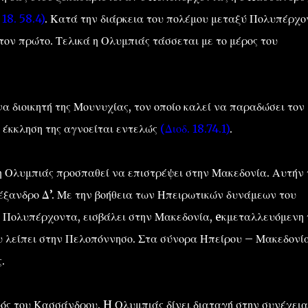
 18. 58.4)
. Κατά την διάρκεια του πολέμου μεταξύ Πολυπέρχο
ον πρώτο. Τελικά η Ολυμπιάς τάσσεται με το μέρος του
 διοικητή της Μουνυχίας, τον οποίο καλεί να παραδώσει τον
Η έκκληση της αγνοείται εντελώς
(Διοδ. 18.74.1)
.
η Ολυμπιάς προσπαθεί να επιστρέψει στην Μακεδονία. Αυτήν 
λέξανδρο Δ’. Με την βοήθεια των Ηπειρωτικών δυνάμεων του
ου Πολυπέρχοντα, εισβάλει στην Μακεδονία, eκμεταλλευόμενη 
υ λείπει στην Πελοπόννησο. Στα σύνορα Ηπείρου – Μακεδονί
.
ός του Κασσάνδρου. H Ολυμπιάς δίνει διαταγή στην συνέχεια