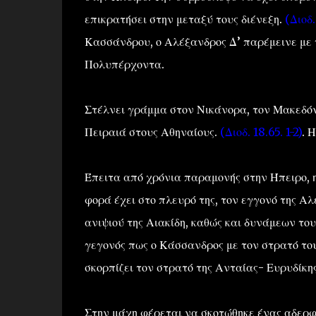
επικρατήσει στην μεταξύ τους διένεξη.
(Διοδ.
Κασσάνδρου, ο Αλέξανδρος Δ’ παρέμεινε με τ
Πολυπέρχοντα.
Στέλνει γράμμα στον Νικάνορα, τον Μακεδόνα
Πειραιά στους Αθηναίους.
(Διοδ. 18.65. 1-2)
. 
Έπειτα από χρόνια παραμονής στην Ήπειρο, 
φορά έχει στο πλευρό της, τον εγγονό της Α
ανιψιού της Αιακίδη, καθώς και δυνάμεων τ
γεγονός πως ο Κάσσανδρος με τον στρατό το
σκορπίζει τον στρατό της Ανταίας- Ευρυδίκης
Στην μάχη φέρεται να σκοτώθηκε ένας αδερφ