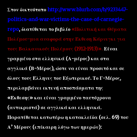
Στον δικτυότοπο
http://www.blurb.com/b/9233447-
politics-and-war-victims-the-case-of-carnegie-
repo
, διατίθεται το βιβλίο
«Πολιτική και Θύματα
Πολέμου-μια αναφορά στην Έκθεση Κάρνεγκι για
τους Βαλκανικούς Πολέμους (1912-1913)»
.
Είναι
γραμμένο στα ελληνικά (Α-μέρος) και στα
αγγλικά (Β-Μέρος), ώστε να είναι προσιτό και σε
όλους τους Έλληνες του Εξωτερικού. Το Γ-Μέρος,
περιλαμβάνει εκτενή αποσπάσματα της
«Έκθεσης» και είναι γραμμένο ταυτόχρονα
(αντικριστά) σε αγγλικά και ελληνικά.
Παρατίθεται κατωτέρω η κατακλείδα (σελ. 69) του
Α’ Μέρους (επίκαιρη λόγω των ημερών):