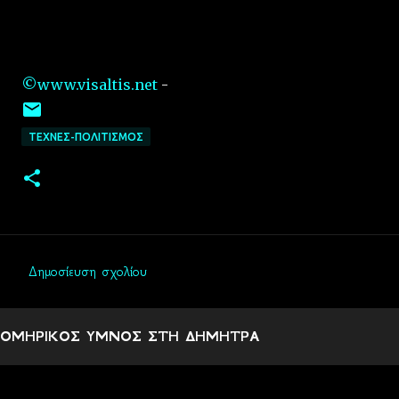
©www.visaltis.net
-
ΤΕΧΝΕΣ-ΠΟΛΙΤΙΣΜΟΣ
Δημοσίευση σχολίου
Σ
χ
ΟΜΗΡΙΚΟΣ ΥΜΝΟΣ ΣΤΗ ΔΗΜΗΤΡΑ
ό
λ
ι