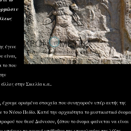
 ὁρμῶσιν
πόλεως
ς έγινε
υ είναι,
α το που
την
άλλες στην Σικελία κ.α..
, έχουμε ορισμένα στοιχεία που συνηγορούν υπέρ αυτής της
ν το Νύσιο Πεδίο. Κατά την αρχαιότητα το μυστικιστικό όνομα
τροφού του θεού Διόνυσου, (όπου το όνομα φαίνεται να είναι
ου υπάρχει το αρχικό υπόβαθρο της ετυμολογίας της λέξης.