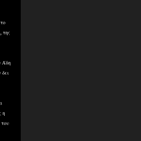
ατο
, της
υ Άδη
 δει
α
ς η
 του