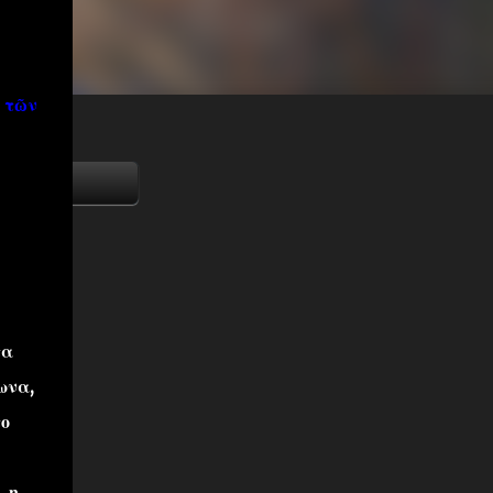
κ τῶν
τα
ωνα,
το
, η