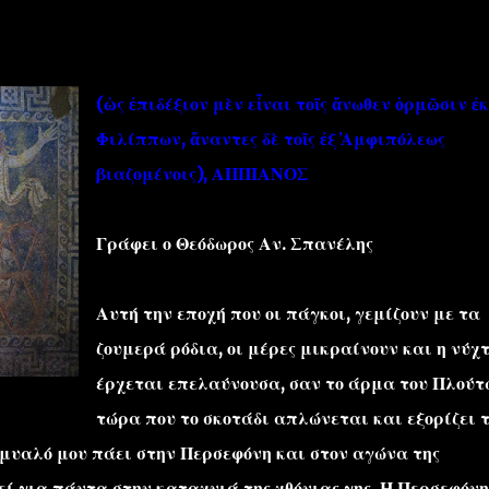
(ὡς ἐπιδέξιον μὲν εἶναι τοῖς ἄνωθεν ὁρμῶσιν ἐ
Φιλίππων, ἄναντες δὲ τοῖς ἐξ ̓Αμφιπόλεως
βιαζομένοις), ΑΠΠΙΑΝΟΣ
''ΜΑΓΕΜΕΝΕΣ'' /PROJECT
ΣΧΕΤΙΚΑ/ABOUT
Γράφει ο Θεόδωρος Αν. Σπανέλης
Αυτή την εποχή που οι πάγκοι, γεμίζουν με τα
ζουμερά ρόδια, οι μέρες μικραίνουν και η νύχ
έρχεται επελαύνουσα, σαν το άρμα του Πλούτ
τώρα που το σκοτάδι απλώνεται και εξορίζει 
ο μυαλό μου πάει στην Περσεφόνη και στον αγώνα της
εί για πάντα στην καταχνιά της χθόνιας γης. Η Περσεφόνη