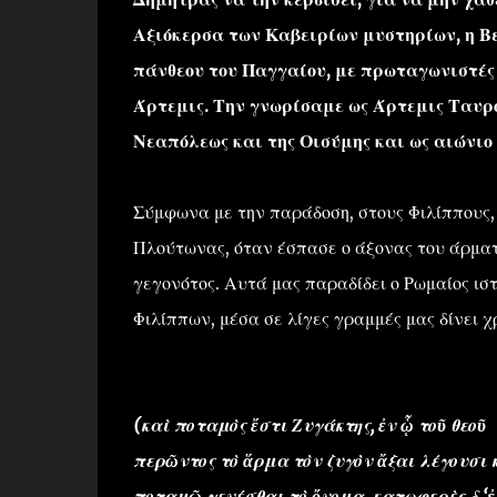
Αξιόκερσα των Καβειρίων μυστηρίων, η Βε
πάνθεου του Παγγαίου, με πρωταγωνιστές 
Άρτεμις. Την γνωρίσαμε ως Άρτεμις Ταυρο
Νεαπόλεως και της Οισύμης και ως αιών
Σύμφωνα με την παράδοση, στους Φιλίππους,
Πλούτωνας, όταν έσπασε ο άξονας του άρματο
γεγονότος. Αυτά μας παραδίδει ο Ρωμαίος ιστ
Φιλίππων, μέσα σε λίγες γραμμές μας δίνει χ
(καὶ ποταμὸς ἔστι Ζυγάκτης, ἐν ᾧ τοῦ θεοῦ
περῶντος τὸ ἅρμα τὸν ζυγὸν ἄξαι λέγουσι 
ποταμῷ γενέσθαι τὸ ὄνομα. κατωφερὲς δ ‘ἐ