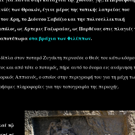
νδίς των Θρακών, έγινε μέρος της τοπικής λατρείας του
τον Άρη, το Διόνυσο Σαβάζιο και την πολυσυλλεκτική
πόλος, ως Άρτεμις Γαζωραίας, ως Παρθένας στις πλαγιές 
ιο αποτύπωμα
στα βράχια των Φιλίππων
.
 δίπλα στον ποταμό Ζυγάκτη περνούσε ο Θεός του κάτω κόσμο
ς και από τότε ο ποταμός, πήρε αυτό το όνομα εις ανάμνηση 
ορικός Αππιανός, ο οποίος στην περιγραφή του για τη μάχη τ
ρήσιμες πληροφορίες για την τοπογραφία της περιοχής.
καὶ τῷ
στὶ τὸ