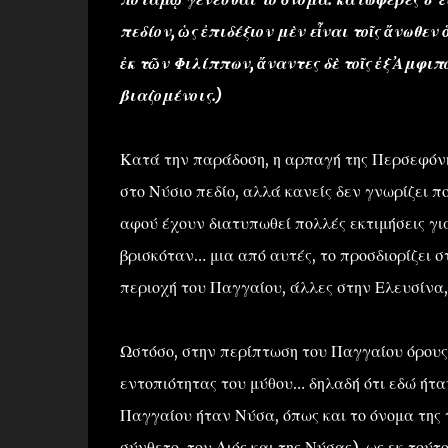
πεδίον, ὡς ἐπιδέξιον μὲν εἶναι τοῖς ἄνωθεν
ἐκ τῶν Φιλίππων, ἄναντες δὲ τοῖς ἐξ ̓Αμφι
βιαζομένοις.)
Κατά την παράδοση, η αρπαγή της Περσεφόνη
στο Νύσιο πεδίο, αλλά κανείς δεν γνωρίζει πο
αφού έχουν διατυπωθεί πολλές εκτιμήσεις γι
βρισκόταν… μια από αυτές, το προσδιορίζει σ
περιοχή του Παγγαίου, άλλες στην Ελευσίνα, 
Ωστόσο, στην περίπτωση του Παγγαίου όρους
εντοπιότητας του μύθου… δηλαδή ότι εδώ ήτα
Παγγαίου ήταν Νύσα, όπως και το όνομα της 
σύνθετο, του Διός και της Νύσας), ως εκ τούτ