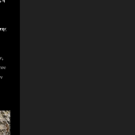
της
υ,
του
ων