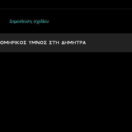
Δημοσίευση σχολίου
Σ
χ
ΟΜΗΡΙΚΟΣ ΥΜΝΟΣ ΣΤΗ ΔΗΜΗΤΡΑ
ό
λ
ι
α