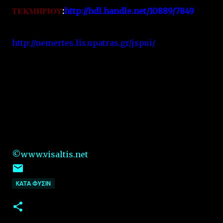
ΤΕΚΜΗΡΙΟΥ
:
http://hdl.handle.net/10889/7849
http://nemertes.lis.upatras.gr/jspui/
©www.visaltis.net
ΚΑΤΑ ΦΥΣΙΝ