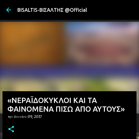
Μετάβαση στ
BISALTIS-ΒΙΣΑΛΤΗΣ @Official
«ΝΕΡΑΪΔΟΚΥΚΛΟΙ ΚΑΙ ΤΑ
ΦΑΙΝΟΜΕΝΑ ΠΙΣΩ ΑΠΟ ΑΥΤΟΥΣ»
την
Ιουνίου 09, 2017
ΑΡΧΙΚΗ
YOUTUBE
FACEBOOK
''ΜΑΓΕΜΕ