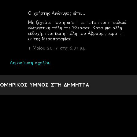
Ο χρήστης Ανώνυμος είπε…
Σ
Μη ξεχνάτε που η urfa η sanliurfa είναι η παλαιά
χ
ελληνιστική πόλη της Έδεσσας. Κατα μια αλλη
εκδοχή, είναι και η πόλη του Αβραάμ ,παρα τη
ό
ur της Μεσοποταμίας
λ
1 Μαΐου 2017 στις 6:37 μ.μ.
ι
α
Δημοσίευση σχολίου
ΟΜΗΡΙΚΟΣ ΥΜΝΟΣ ΣΤΗ ΔΗΜΗΤΡΑ