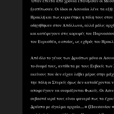
Όταν έπειτα από χρόνια επανήλθαν οι Μεσσήν
ξεσπίτωσαν. Οι ίδιοι οι Ασιναίοι λένε τα εξ
Ηρακλή και πως κυριεύτηκε η πόλη τους στο
οδηγήθηκαν στον Απόλλωνα, αλλά μόλις αρχίσ
και κατέφυγουν στις κορυφές του Παρνασσού
του Ευρυσθέα, ο οποίος, ως εχθρός του Ηρακ
Από όλο το γένος των Δρυόπων μόνο οι Ασινα
το όνομά τους, αντίθετα με τους Ευβοείς των
εκείνους που δεν είχαν λάβει μέρος στην μά
την πόλη οι Στυρείς όμως δεν καταδέχονται 
αποφεύγουν να ονομάζονται Φωκείς. Οι Ασινα
σεβαστά ιερά τους είναι φανερό πως τα έχο
Δρύοπα με άγαλμα αρχαίο….» (Παυσανίου