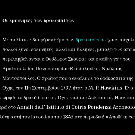
Οι ερευνητές των δρακοσπίτων
Με το λίαν ενδιαφέρον θέμα των
δρακοσπίτων
έχουν ασχολ
πολλοί ξένοι ερευνητές, αλλά και Έλληνες, μεταξύ των οποί
περιλαμβάνονται ο Θεόδωρος Σκούρας και ο καθηγητής του
Αριστοτελείου Πανεπιστημίου Θεσσαλονίκης Νικόλαος
Μουτσόπουλος. Ο πρώτος που ανεκάλυψε το δράκοσπιτο της
Όχης, την 11η Σεπτεμβρίου 1797, ήταν ο M. P. Hawkins. Ένα
εώρησε το δρακόσπιτο της Όχης ναό του Διός και της Ήρας και
φορά στο Annali dell’ Istituto di Cotris Pondenza Archeol
ελέτη αυτή τον Ιανουάριο του 1843 στο περιοδικό «Αποθήκη τω