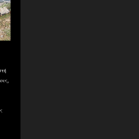
στή
ους,
ς