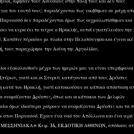
ιοι, άφησαν τους Ασιναίους στην πόλη τους και δεν τους
ής για τον εαυτό τους: παραδέχονται πως νικήθηκαν σε μάχη απ
ν Παρνασσό δεν παραδέχονται όμως πως αιχμαλωτίσθηκαν και
ει να κυριεύει το τείχος ο Ηρακλής, αυτοί εγκατέλειψαν την
. Κατόπιν πέρασαν με πλοία στην Πελοπόννησο και έγινα ικέ
λή, τους παραχώρησε την Ασίνη της Αργολίδας.
ίοι εξακολουθούν μέχρι των ημερών μας να είναι υπερήφανοι
 Στύρων, γιατί και οι Στυρείς κατάγονται από τους Δρύοπες
χη κατά του Ηρακλή, γιατί κατοικούσαν σε κάποια απόσταση α
να ονομάζονται Δρύοπες, όπως και οι κάτοικοι των Δελφών
ίοι όμως ιδιαίτερα χαίρουν να ονομάζονται Δρύοπες και τα π
υν στον Παρνασσό. Έχουν ένα ναό του Απόλλωνα και ένα ιερό 
 «ΜΕΣΣΗΝΙΑΚΑ» Κεφ. 34, ΕΚΔΟΤΙΚΗ ΑΘΗΝΩΝ, απόδοσις στ