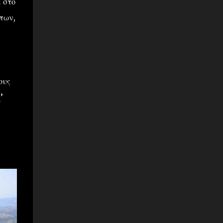
 στο
πων,
ους
’