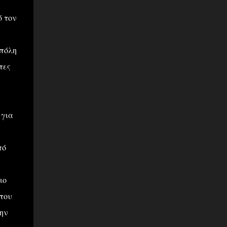
ό τον
 πόλη
τες
 για
πό
ιο
του
ην