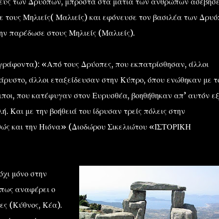
λεύς των Δρυόπων, μπροστά στα μάτια των ανθρώπων ασέβησε
ε τους Μηλιείς( Μαλιείς) και εφόνευσε τον βασιλέα των Δρυό
την παρέδωσε στους Μηλιείς (Μαλιείς).
 γράφοντα): «Από τους Δρύοπες, που εκπατρίσθησαν, άλλοι
άρυστο, άλλοι εταξείδευσαν στην Κύπρο, όπου ενώθηκαν με τ
οιποι, που κατέφυγαν στον Ευρυσθέα, βοηθήθηκαν απ’ αυτόν εξ
ή. Και με την βοήθειά του ίδρυσαν τρείς πόλεις στην
αθώς και την Ηιόνα» (Διοδώρου Σικελιώτου «ΙΣΤΟΡΙΚΗ
όχι μόνο στην
όπως αναφέρει ο
ες (Κύθνος, Κέα).