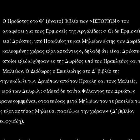
Ο Ηρόδοτος στο Θ΄ (ένατο) βιβλίο των «ΙΣΤΟΡΙΩΝ» του
αναφέρει για τους Ερμιονείς της Αργολίδος: « Οι δε Ερμιονέ
εισί Δρύοπες, υπό Ηρακλέος τε και Μηλιέων έκτης νυν Δωρίδ
καλεομένης χώρας εξαναστάντες», δηλαδή ότι είναι Δρύοπες
οποίοι εξεδιώχθησαν εκ της Δωρίδος υπό του Ηρακλεόυς και 
Μαλιέων. Ο Διόδωρος ο Σικελιώτης στο Δ΄ βιβλίο της
 εκδίωξι των Δρυόπων από τον Ηρακλή και τους Μαλιείς,
ο ιερό των Δελφών: «Μετά δε ταύτα Φύλαντος του Δρυόπων
παρανενομηκέναι, στρατεύσας μετά Μηλιέων τον τε βασιλέα τ
ας εξαναστήσας Μηλιεύσι παρέδωκε την χώραν» (Δ΄ βιβλίον
εωργιάδη).