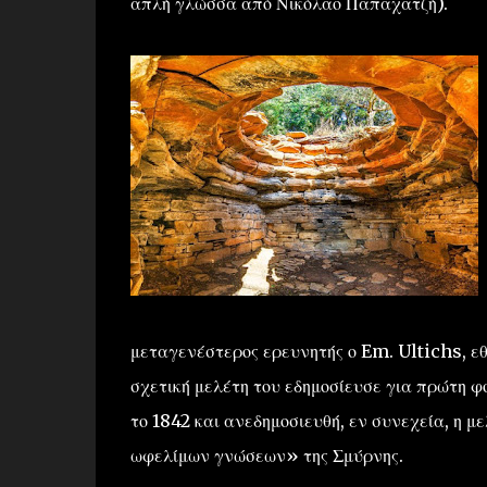
απλή γλώσσα από Νικόλαο Παπαχατζή).
μεταγενέστερος ερευνητής ο Em. Ultichs, εθ
σχετική μελέτη του εδημοσίευσε για πρώτη 
το 1842 και ανεδημοσιευθή, εν συνεχεία, η μ
ωφελίμων γνώσεων» της Σμύρνης.