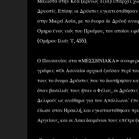
Μάλιστα στην Κέα (κρινώς Τζιά) υπάρχει χω
Δρυοπίς. Επίσης οι Δρύοπες εγκατεστάθησαν 
στην Μικρά Ασία, με το όνομα δε Δρύοψ ανα
Όμηρο ένας υιός του Πριάμου, τον οποίον εφ
(Ομήρου Ιλιάς Υ, 455).
Ο Παυσανίας στα «ΜΕΣΣΗΝΙΑΚΑ» αναφερόμεν
γράφει: «Οι Ασιναίοι αρχικά ζούσαν περί το
τους το όνομα Δρύοπες που το διατήρησαν κα
όταν βασιλιάς τους ήταν ο Φύλας, οι Δρύοπες
Δελφούς ως ανάθημα για τον Απόλλωνα΄ έπε
έδωσε στον Ηρακλή, και εγκαταστάθηκαν πρώ
Αργείους, και οι Λακεδαιμόνιοι τους επέτρε