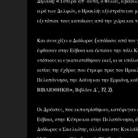
Δηλαδή: «Ύστερα απ’ αυτά, ο Φύλας, ο βασι
ιερό των Δελφών, ο Ηρακλής εξεστράτευσε μ
εξετόπισε τους κατοίκους από την χώρα και 
Και συνεχίζει ο Διόδωρος (απόδοσις από τον
έφθασαν στην Εύβοια και έκτισαν την πόλι Κ
ντόπιους κι εγκατεστάθησαν εκεί, κι οι υπόλ
αιτίας της έχθρας που έτρεφε προς τον Ηρακλ
Πελοπόννησο, την Ασίνη και την Ερμιόνη, κ
ΒΙΒΛΙΟΘΗΚΗ», Βιβλίον Δ΄, 37, 2).
Οι Δρύοπες, που εκπατρίσθηκαν, κατέφυγαν 
Εύβοια, στην Κύπρο και στην Πελοπόννησο, 
Διόδωρος ο Σικελιώτης, αλλά και στις Κυκλάδ