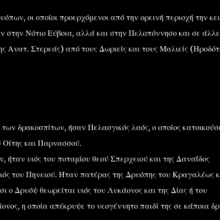
όπων, οι οποίοι προερχόμενοι από την ορεινή περιοχή την κε
 στην Νότιο Εύβοια, αλλά και στην Πελοπόννησο και σε άλλε
της Ανατ. Στερεάς) από τους Δωριείς και τους Μαλιείς (Ηροδό
ί των δρακοσπίτων, ήσαν Πελασγικός λαός, ο οποίος κατοικούσ
 Οίτης και Παρνασσού.
 ήταν υιός του ποταμίου θεού Σπερχειού και της Δαναΐδος
ιός του Πηνειού. Ήταν πατέρας της Δρυόπης του Κραγαλέως κ
 ο Δρυόψ θεωρείται υιός του Λυκάονος και της Δίας ή του
ονος, η οποία απέκρυψε το νεογέννητο παιδί της σε κάποια δρ