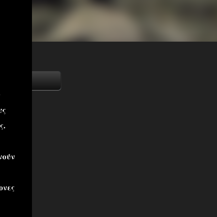
ν
υς
ς.
νούν
ονες