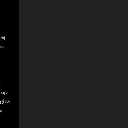
ηθή
ων
ς
 την
ogica
ν