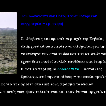
Του Κωνσταντίνου Ποταμιάνου Ιστορικού
συγγραφέα – ερευνητή
Σε δύσβατες και ορεινές περιοχές της Ευβοίας
''ΜΑΓΕΜΕΝΕΣ'' /PROJECT
ΣΧΕΤΙΚΑ/ABOUT
υπάρχουν κάποια περίεργα κτίσματα, για τη
ταυτότητα των οποίων όσο και των κτιστών το
έχουν διατυπωθεί πολλές υποθέσεις και θεωρίε
Είναι τα περίφημα
δρακόσπιτα
– κατοικίες
δράκων, κατά την παράδοση – τα οποία προξε
ως για την αρίστη στατική τους, πράγμα το οποίον
ευαστές τους ήσαν τελειότατοι και ικανώτατοι αρχιτέκτ