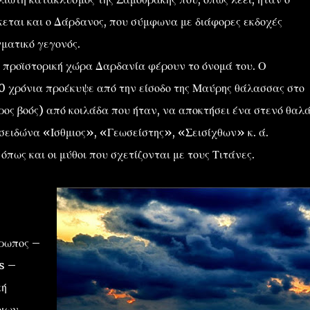
κεται και ο Δάρδανος, που σύμφωνα με διάφορες εκδοχές
γματικό γεγονός.
 προϊστορική χώρα Δαρδανία φέρουν το όνομά του. Ο
00 χρόνια προέκυψε από την είσοδο της Μαύρης θάλασσας στο
ρος βοός) από κοιλάδα που ήταν, να αποκτήσει ένα στενό θαλ
σειδώνα «Ισθμιος», «Γεωσείστης», «Σεισίχθων» κ. ά.
πως και οι μύθοι που σχετίζονται με τους Τιτάνες.
θρωπος –
s –
κή
οιων