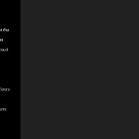
τεύω
ρα
γικά
ούσαν
τοτε