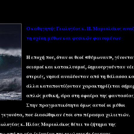
Ο καθηγητής Γεωλογίας κ. Η. Μαριολάκος ανα
τη σχέση μύθων και φυσικών φαινομένων
''ΜΑΓΕΜΕΝΕΣ'' /PROJECT
ΣΧΕΤΙΚΑ/ABOUT
Η εποχή που, όταν οι θεοί «θύμωναν», γίνοντα
σεισμοί και κατακλυσμοί, δημιουργούνταν νέε
στεριές, νησιά αναδύονταν από τη θάλασσα κ
άλλα καταποντίζονταν χαρακτηρίζεται σήμε
απλώς μυθική, άρα στη σφαίρα της φαντασίας
Στην πραγματικότητα όμως αυτοί οι μύθοι
εγονότα, που διασώθηκαν έτσι στο πέρασμα χιλιετιών.
Γεωλογίας κ. Ηλίας Μαριολάκος θέτει το ζήτημα της
τω από τα νέα δεδομένα της γεωλογικής έρευνας.