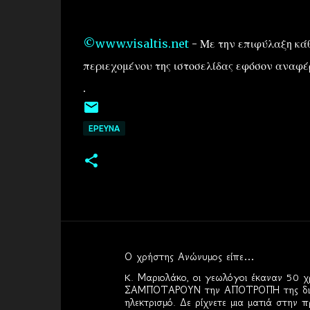
©www.visaltis.net
- Με την επιφύλαξη κάθ
περιεχομένου της ιστοσελίδας εφόσον αναφέρ
.
EΡΕΥΝΑ
Ο χρήστης Ανώνυμος είπε…
Σ
K. Μαριολάκο, οι γεωλόγοι έκαναν 50 χρ
χ
ΣΑΜΠΟΤΑΡΟΥΝ την ΑΠΟΤΡΟΠΗ της διέγε
ηλεκτρισμό. Δε ρίχνετε μια ματιά στην
ό