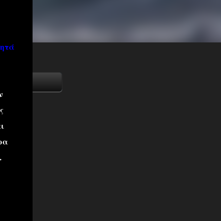
ζητά
ν
ς
αι
ρα
.