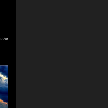
άσσιο