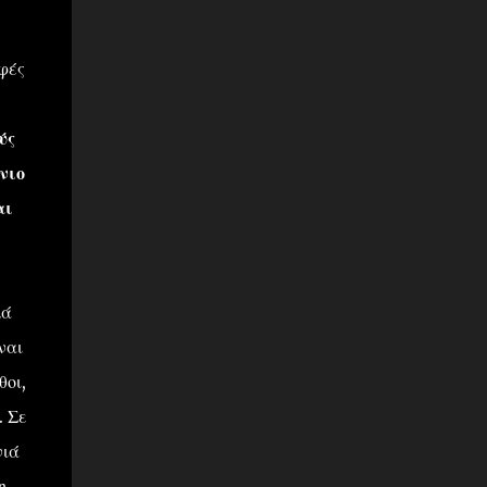
η
φές
ύς
νιο
αι
λά
ναι
θοι,
. Σε
νιά
η