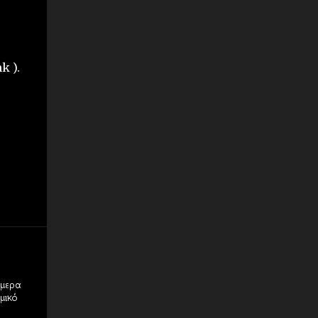
k ).
ήμερα
μικό