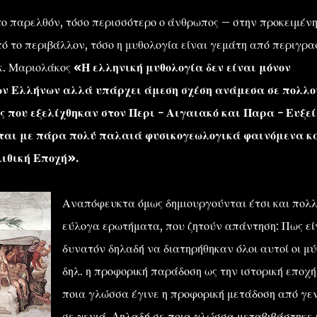
στο παρελθόν, τόσο περισσότερο ο άνθρωπος – στην προκειμέν
το περιβάλλον, τόσο η μυθολογία είναι γεμάτη από περιγρα
 κ. Μαριολάκος
«Η ελληνική μυθολογία δεν είναι μόνον
ν Ελλήνων αλλά υπάρχει άμεση σχέση ανάμεσα σε πολλο
ς που εξελίχθηκαν στον Περι - Αιγαιακό και Παρα - Ευξεί
νται με πάρα πολύ παλαιά φυσικογεωλογικά φαινόμενα κ
λιθική Εποχή».
Αναπόφευκτα όμως δημιουργούνται έτσι και πολ
εύλογα ερωτήματα, που ζητούν απάντηση: Πως εί
δυνατόν δηλαδή να διατηρήθηκαν όλοι αυτοί οι μύ
δηλ. η προφορική παράδοση ως την ιστορική εποχή
ποια γλώσσα έγινε η προφορική μετάδοση από γε
σε γενιά. Δηλαδή σε ποια γλώσσα μεταβιβάστηκε 