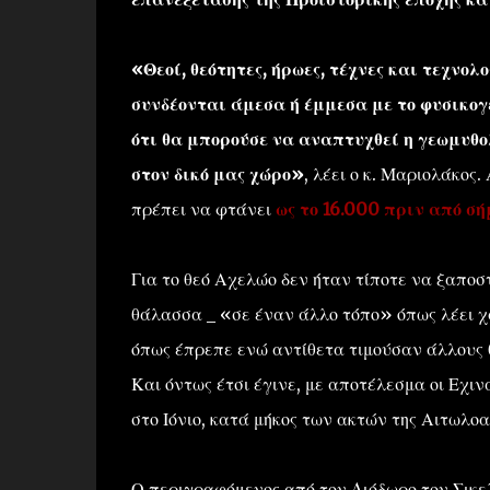
«Θεοί, θεότητες, ήρωες, τέχνες και τεχνο
συνδέονται άμεσα ή έμμεσα με το φυσικογ
ότι θα μπορούσε να αναπτυχθεί η γεωμυθ
στον δικό μας χώρο»
, λέει ο κ. Μαριολάκος
πρέπει να φτάνει
ως το 16.000 πριν από σή
Για το θεό Αχελώο δεν ήταν τίποτε να ξαποστε
θάλασσα _ «σε έναν άλλο τόπο» όπως λέει χα
όπως έπρεπε ενώ αντίθετα τιμούσαν άλλους 
Και όντως έτσι έγινε, με αποτέλεσμα οι Εχιν
στο Ιόνιο, κατά μήκος των ακτών της Αιτωλο
Ο περιγραφόμενος από τον Διόδωρο τον Σικελ