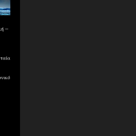
κή –
υταία
ονικό