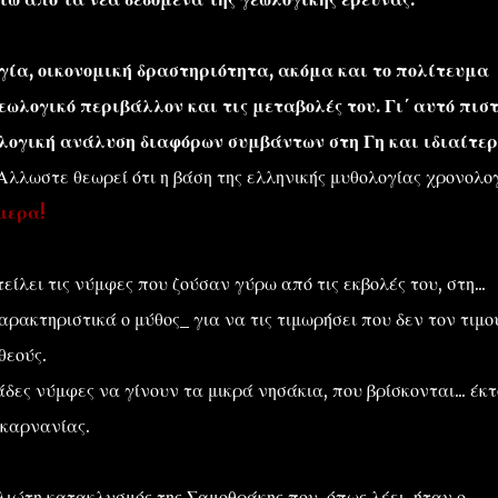
λογία, οικονομική δραστηριότητα, ακόμα και το πολίτευμα
εωλογικό περιβάλλον και τις μεταβολές του. Γι΄ αυτό πισ
ολογική ανάλυση διαφόρων συμβάντων στη Γη και ιδιαίτε
. Αλλωστε θεωρεί ότι η βάση της ελληνικής μυθολογίας χρονολο
μερα!
ίλει τις νύμφες που ζούσαν γύρω από τις εκβολές του, στη...
ρακτηριστικά ο μύθος_ για να τις τιμωρήσει που δεν τον τιμ
θεούς.
άδες νύμφες να γίνουν τα μικρά νησάκια, που βρίσκονται... έκ
ακαρνανίας.
ιώτη κατακλυσμός της Σαμοθράκης που, όπως λέει, ήταν ο