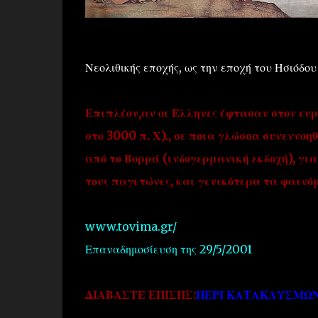
Νεολιθικής εποχής, ως την εποχή του Ησιόδο
Επιπλέον,αν οι Έλληνες έφτασαν στον ευρ
στο 3000 π. Χ)., σε ποια γλώσσα συνεννοη
από το Βορρά (ινδογερμανική εκδοχή), για
τους παγετώνες, και γενικότερα τα φαινόμ
www.tovima.gr/
Επαναδημοσίευση της 29/5/2001
ΔΙΑΒΑΣΤΕ ΕΠΙΣΗΣ:
ΠΕΡΙ ΚΑΤΑΚΛΥΣΜΩΝ