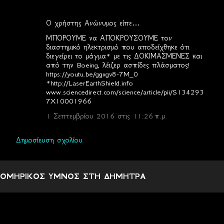
Ο χρήστης Ανώνυμος είπε…
Σ
ΜΠΟΡΟΥΜΕ να ΑΠΟΚΡΟΥΣΟΥΜΕ τον
χ
διαστημικό ηλεκτρισμό που αποδείχθηκε ότι
διεγείρει το μάγμα* με τις ΔΟΚΙΜΑΣΜΕΝΕΣ και
ό
από την Boeing, λέιζερ ασπίδες πλάσματος!
λ
https://youtu.be/ggxgv8-7M_0
*http://LaserEarthShield.info
ι
www.sciencedirect.com/science/article/pii/S134293
α
7X10001966
1 Σεπτεμβρίου 2016 στις 11:26 π.μ.
Δημοσίευση σχολίου
ΟΜΗΡΙΚΟΣ ΥΜΝΟΣ ΣΤΗ ΔΗΜΗΤΡΑ