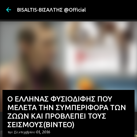
Μετάβαση στ
BISALTIS-ΒΙΣΑΛΤΗΣ @Official
Ο ΕΛΛΗΝΑΣ ΦΥΣΙΟΔΙΦΗΣ ΠΟΥ
ΜΕΛΕΤΑ ΤΗΝ ΣΥΜΠΕΡΙΦΟΡΑ ΤΩΝ
ΖΩΩΝ ΚΑΙ ΠΡΟΒΛΕΠΕΙ ΤΟΥΣ
ΣΕΙΣΜΟΥΣ(ΒΙΝΤΕΟ)
την
Σεπτεμβρίου 01, 2016
ΑΡΧΙΚΗ
YOUTUBE
FACEBOOK
''ΜΑΓΕΜΕ