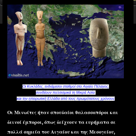
Οι Κυκλάδες, ενδιάμεσοι σταθμοί στο Αιγαίο Πέλαγος,
συνδέουν πολιτισμικά τη Μικρά Ασία
και την ηπειρωτική Ελλάδα από τους
πρωιμότατους χρόνους
Οι Μινωίτες ήταν σπουδαίοι θαλασσοπόροι και
δεινοί έμποροι, όπως δείχνουν τα ευρήματα σε
πολλά σημεία του Αιγαίου και της Μεσογείου,