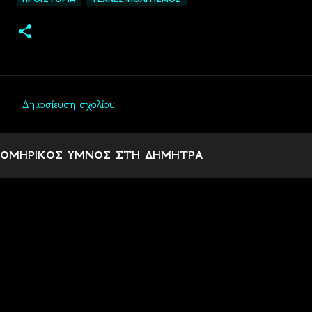
Δημοσίευση σχολίου
Σ
χ
ΟΜΗΡΙΚΟΣ ΥΜΝΟΣ ΣΤΗ ΔΗΜΗΤΡΑ
ό
λ
ι
α