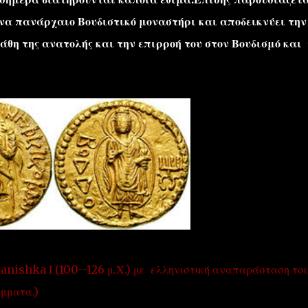
ένα πανάρχαιο Βουδιστικό μοναστήρι και αποδεικνύει την
άθη της ανατολής και την επιρροή του στον Βουδισμό και
nishka Ι (100--126 μ.Χ.) με ελληνιστική αναπαράσταση το
άμματα.)