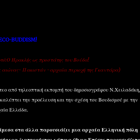
ECO-BUDDISM!
''ΜΑΓΕΜΕΝΕΣ'' /PROJECT
ΣΧΕΤΙΚΑ/ABOUT
τό:Ο Ηρακλής ως προστάτης του Βούδα!
ς αιώνας- Πακιστάν -αρχαία περιοχή της Γκαντάρα)
τεο από τηλεοπτική εκπομπή του δημοσιογράφου Ν.Χειλαδάκη
καλύπτει την προέλευση και την σχέση του Βουδισμού με την
αία Ελλάδα.
μεσα στα άλλα παρουσιάζει μια αρχαία Ελληνική πόλη
ι σήμερα διατηρούνται κάποια έθιμα.Επίσης παρουσιάζετ