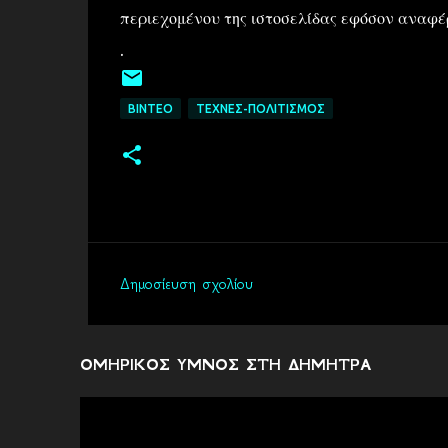
περιεχομένου της ιστοσελίδας εφόσον αναφέρ
.
ΒΙΝΤΕΟ
ΤΕΧΝΕΣ-ΠΟΛΙΤΙΣΜΟΣ
Δημοσίευση σχολίου
Σ
χ
ό
ΟΜΗΡΙΚΟΣ ΥΜΝΟΣ ΣΤΗ ΔΗΜΗΤΡΑ
λ
ι
α