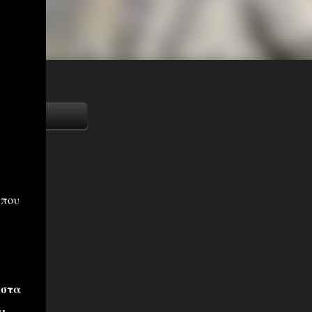
,που
 στα
αι