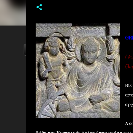
GR
ΑΡΧΙΚΗ
YOUTUBE
FACEBOOK
(Φω
(3ο
Βίν
απο
αρχ
Ανά
βάθη της Κεντρικής Ασίας,όπου ακόμη κα