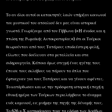
Το αν όλοι αυτοί οι κατακτητές λαών υπήρξαν κοινωνοί
του μυστικού του ατσαλιού δεν μας είναι ιστορικά
γνωστό. Γνωρίζουμε από τον Γίββωνα («H άνοδος και η
πτώση της Ρωμαϊκής Αυτοκρατορίας») ότι οι Τούρκοι
θεωρούνταν από τους Τατάρους υποδεέστερη φυλή,
είλωτες που δούλευαν στα μεταλλεία και στα
σιδηρουργεία. Κάποια όμως στιγμή ένας ηγέτης τους
έπεισε τους σκλάβους να πάρουν τα όπλα που
έφτιαχναν για τους Τατάρους και να γίνουν αφέντες.
Το κατόρθωσαν και ως την πρόσφατη ιστορική εποχή η
εθνική ημέρα των Τούρκων περιελάμβανε το άναμμα
ενός καμινιού, εις μνήμην της πηγής της δύναμής τους.
Το 626 μ.X. κατηφόρισαν προς τα εδάφη των Αράβων,