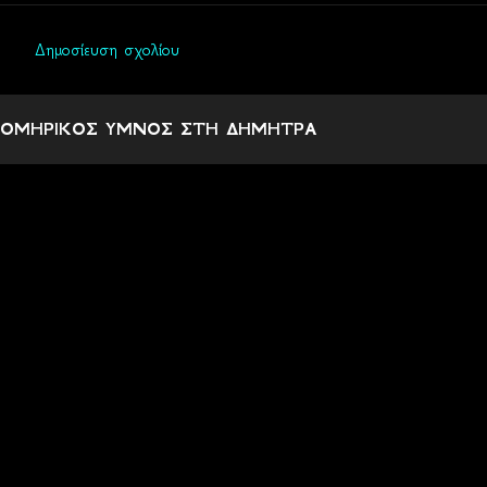
Δημοσίευση σχολίου
Σ
χ
ΟΜΗΡΙΚΟΣ ΥΜΝΟΣ ΣΤΗ ΔΗΜΗΤΡΑ
ό
λ
ι
α