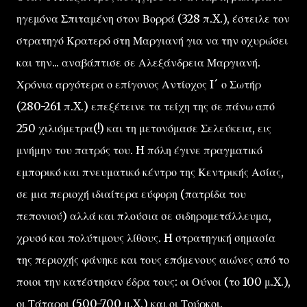
ηγεμόνα Σπιταμένη στον Βορρά (328 π.X.), έστειλε τον
στρατηγό Κρατερό στη Μαργιανή για να την οχυρώσει
και την... αναβάπτισε σε Αλεξάνδρεια Μαργιανή.
Χρόνια αργότερα ο επίγονος Αντίοχος I´ ο Σωτήρ
(280-261 π.X.) επεξέτεινε τα τείχη της σε πάνω από
250 χιλιόμετρα(!) και τη μετονόμασε Σελεύκεια, εις
μνήμην του πατρός του. H πόλη έγινε πραγματικό
εμπορικό και πνευματικό κέντρο της Κεντρικής Ασίας,
σε μια περιοχή ιδιαίτερα εύφορη (πατρίδα του
πεπονιού) αλλά και πλούσια σε σιδηρομετάλλευμα,
χρυσό και πολύτιμους λίθους. H στρατηγική σημασία
της περιοχής φάνηκε και τους επόμενους αιώνες από το
ποιοι την κατέστησαν έδρα τους: οι Ούνοι (το 100 μ.X.),
οι Τάταροι (500-700 μ.X.) και οι Τούρκοι.