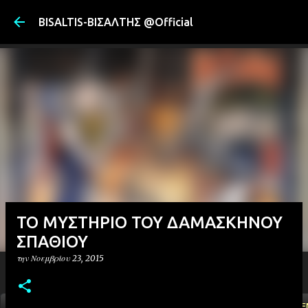
Μετάβαση στ
BISALTIS-ΒΙΣΑΛΤΗΣ @Official
TO ΜΥΣΤΗΡΙΟ ΤΟΥ ΔΑΜΑΣΚΗΝΟΥ
ΣΠΑΘΙΟΥ
την
Νοεμβρίου 23, 2015
ΑΡΧΙΚΗ
YOUTUBE
FACEBOOK
''ΜΑΓΕΜΕ